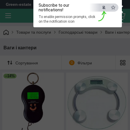
×
Green-estate
Subscribe to our
notifications!
To enable permission prompts, click
ESC
on the notification icon
Товари та послуги
Господарські товари
Ваги і канте
Ваги і кантери
Сортування
0
Фільтри
–14%