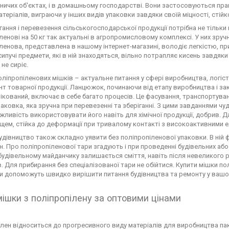
бничих об'єктах, і в домашньому господарстві. Вони застосовуються пра
атеріалів, виграючи у інших видів упаковки завдяки своїй міцності, стійко
гання і перевезення сільськогосподарської продукції потрібна не тільки 
ленові на 50 кг так актуальні в агропромисловому комплексі. У них зручн
ленова, представлена в нашому інтернет-магазині, володіє легкістю, пр
 сипучі предмети, які в ній знаходяться, вільно потрапляє кисень завдяк
 не сиріє.
оліпропіленових мішків – актуальне питання у сфері виробництва, логісти
т товарної продукції. Ланцюжок, починаючи від етапу виробництва і за
кований, включає в себе багато процесів. Це фасування, транспортуван
паковка, яка зручна при перевезенні та зберіганні. З цими завданнями ч
ливість використовувати його навіть для хімічної продукції, добрив. Д
ем, стійка до деформації при тривалому контакті з високоактивними 
удівництво також складно уявити без поліпропіленової упаковки. В ній фас
 ін. Про поліпропіленової тари згадують і при проведенні будівельних а
будівельному майданчику залишається сміття, навіть після невеликого 
. Для прибирання без спеціалізованої тари не обійтися. Купити мішки 
ни допоможуть швидко вирішити питання будівництва та ремонту у вашо
 мішки з поліпропілену за оптовими цінами
лен відноситься до прогресивного виду матеріалів для виробництва пак