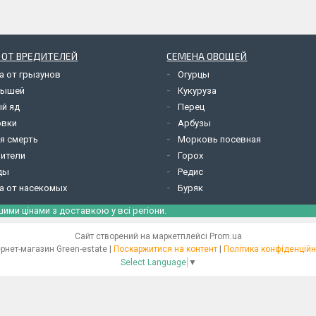
 ОТ ВРЕДИТЕЛЕЙ
СЕМЕНА ОВОЩЕЙ
а от грызунов
Огурцы
мышей
Кукуруза
й яд
Перец
овки
Арбузы
я смерть
Морковь посевная
ители
Горох
ды
Редис
а от насекомых
Буряк
шими цінами з доставкою у всі регіони.
Сайт створений на маркетплейсі
Prom.ua
Інтернет-магазин Green-estate |
Поскаржитися на контент
|
Політика конфіденційн
Select Language
▼