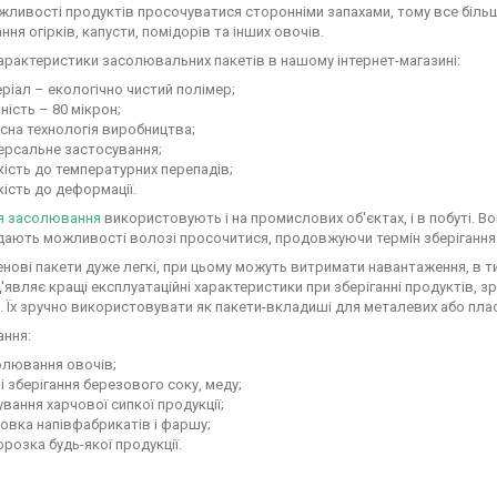
жливості продуктів просочуватися сторонніми запахами, тому все більш
ня огірків, капусти, помідорів та інших овочів.
арактеристики засолювальних пакетів в нашому інтернет-магазині:
ріал – екологічно чистий полімер;
ність – 80 мікрон;
сна технологія виробництва;
ерсальне застосування;
кість до температурних перепадів;
кість до деформації.
я засолювання
використовують і на промислових об'єктах, і в побуті. В
дають можливості волозі просочитися, продовжуючи термін зберігання 
нові пакети дуже легкі, при цьому можуть витримати навантаження, в ти
'являє кращі експлуатаційні характеристики при зберіганні продуктів, 
. Їх зручно використовувати як пакети-вкладиші для металевих або плас
ання:
олювання овочів;
 і зберігання березового соку, меду;
вання харчової сипкої продукції;
овка напівфабрикатів і фаршу;
розка будь-якої продукції.