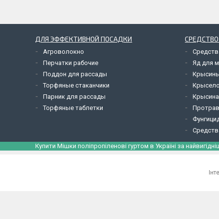
ДЛЯ ЭФФЕКТИВНОЙ ПОСАДКИ
СРЕДСТВО
Агроволокно
Средств
Перчатки рабочие
Яд для 
Поддон для рассады
Крысины
Торфяные стаканчики
Крысел
Парник для рассады
Крысина
Торфяные таблетки
Протрав
Фунгици
Средств
Купити Мішки поліпропіленові гуртом в Україні за найвигідні