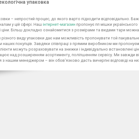
 екологічна упаковка
ковки – непростий процес, до якого варто підходити відповідально. Баж
алам у цій сфері. Наш
інтернет-магазин
пропонує пп мішки українського 
і ціни. Більш докладно ознайомитися з розмірами та видами тари можна
я різного виду упаковки дає нам можливість пропонувати той пакуваль
 наших покупців. Завдяки співпраці з прямим виробником ми пропонуємо
клієнти можуть розраховувати на знижки і індивідуально встановлені ц
цює над розширенням асортименту, поліпшенням сервісу. Ми завжди відк
я з нашим менеджером – він обов'язково дасть вичерпні відповіді на ни