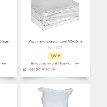
 Індія
Мішок поліпропіленовий 105х55см
15228
3,68 ₴
птом
Тільки оптом
Немає в наявності
+380 (96) 068-24-34