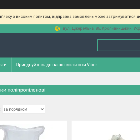
зв’язку з високим попитом, відправка замовлень може затримуватися до
вул. Джерельна, 86, Кропивницький, Укр
кти
Приєднуйтесь до нашої спільноти Viber
ки поліпропіленові