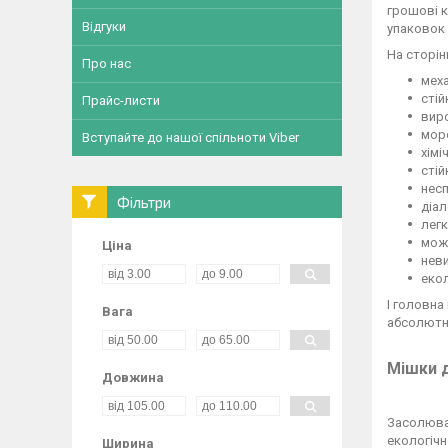
грошові к
Відгуки
упаковок 
На сторін
Про нас
меха
стій
Прайс-листи
виро
моро
Вступайте до нашої спільноти Viber
хімі
стій
несп
Фільтри
діал
легк
мож
Ціна
неви
екол
І головна
Вага
абсолютн
Мішки д
Довжина
Засолювал
екологічн
Ширина