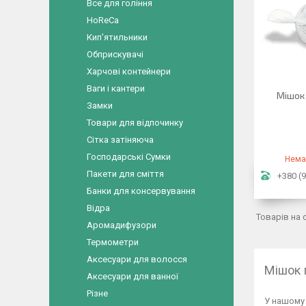
Все для гоління
HoReCa
Кип'ятильники
Обприскувачі
Харчові контейнери
Ваги і кантери
Мішок
Замки
Товари для відпочинку
Сітка затіняюча
Господарські Сумки
Нема
Пакети для сміття
+380 (9
Банки для консервування
Відра
Аромадифузори
Термометри
Аксесуари для волосся
Мішок 
Аксесуари для ванної
Різне
У нашому 