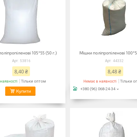
оліпропіленові 105*55 (50 г.)
Мішки поліпропіленові 100*55
53816
44332
8,40 ₴
8,48 ₴
Тільки оптом
Тільки о
 наявності
Немає в наявності
+380 (96) 068-24-34
Купити