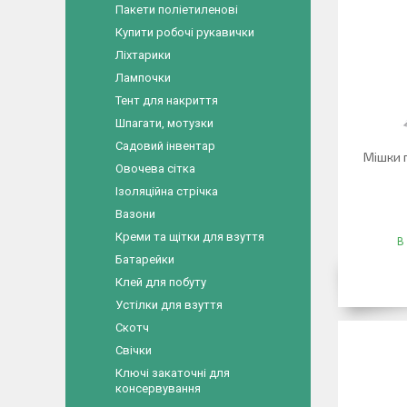
Пакети поліетиленові
Купити робочі рукавички
Ліхтарики
Лампочки
Тент для накриття
Шпагати, мотузки
Садовий інвентар
Мішки п
Овочева сітка
Ізоляційна стрічка
Вазони
Креми та щітки для взуття
В
Батарейки
Клей для побуту
Устілки для взуття
Скотч
Свічки
Ключі закаточні для
консервування