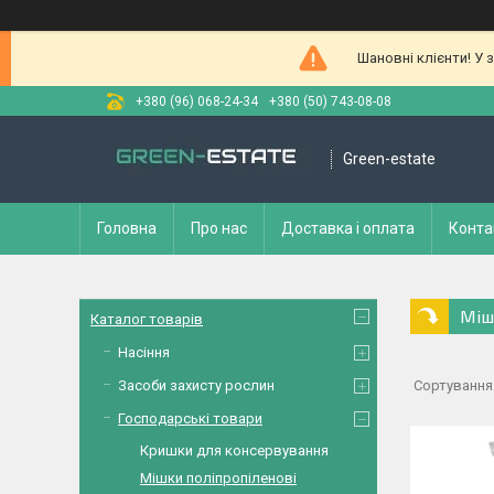
Шановні клієнти! У 
+380 (96) 068-24-34
+380 (50) 743-08-08
Green-estate
Головна
Про нас
Доставка і оплата
Конта
Міш
Каталог товарів
Насіння
Засоби захисту рослин
Господарські товари
Кришки для консервування
Мішки поліпропіленові