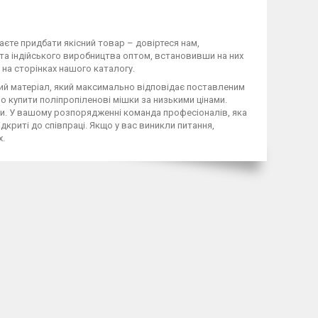
аєте придбати якісний товар – довіртеся нам,
та індійського виробництва оптом, встановивши на них
 на сторінках нашого каталогу.
ний матеріал, який максимально відповідає поставленим
 купити поліпропіленові мішки за низькими цінами.
іни. У вашому розпорядженні команда професіоналів, яка
риті до співпраці. Якщо у вас виникли питання,
х.