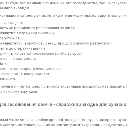
ошти будь-якої компанії або домашнього господарства, так і експлуатац
інших різновидів.
ках нашого каталогу ви можете купити пп мішки, які володіють наступн
нічна міцність;
кість до розривів та розповзання по швах;
бництво з первинної сировини;
зостійкість;
чна інертність (відсутність реакції при дії з хімічними реагентами);
кість до стирання і вигинів;
рийнятливість до проникнення грибка та ерозії;
ектичні властивості;
ість;
ливість повторного використання;
сока паро - і газопроникність;
огічність.
 перевага – оптові ціни. Поліпропіленові мішки продаються за максимал
о кожному покупцеві.
ля засолювання овочів - справжня знахідка для сучасної
ьні мішки являють собою прозорі вкладиші, їх зручно використовуват
о чистого матеріалу, який може контактувати з харчовими продуктами, 