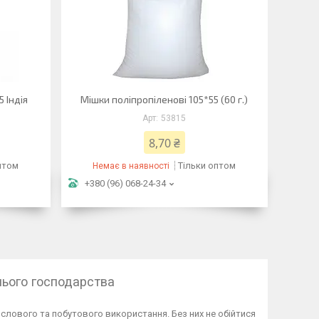
 Індія
Мішки поліпропіленові 105*55 (60 г.)
53815
8,70 ₴
птом
Тільки оптом
Немає в наявності
+380 (96) 068-24-34
нього господарства
слового та побутового використання. Без них не обійтися