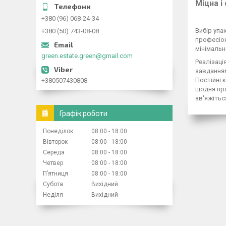
Міцна і
+380 (96) 068-24-34
Вибір упа
+380 (50) 743-08-08
професіон
мінімальн
green.estate.green@gmail.com
Реалізаці
завданням
Постійні 
+380507430808
щодня пра
зв'яжітьс
Графік роботи
Понеділок
08:00
18:00
Вівторок
08:00
18:00
Середа
08:00
18:00
Четвер
08:00
18:00
Пʼятниця
08:00
18:00
Субота
Вихідний
Неділя
Вихідний