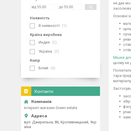
не дає мо
засолюван
Основні х
Наявність
мате
В наявності
1
щіль
суча
Країна виробник
унів
Индия
2
стій
стій
Україна
2
Мішки дл
Колір
цьому не 
Білий
4
Поліетиле
тара пред
матеріалу
Застосув
Контакти
зас
збір
фасу
Інтернет-магазин Green-estate
упак
замо
вул. Джерельна, 86, Кропивницький, Укр
аїна