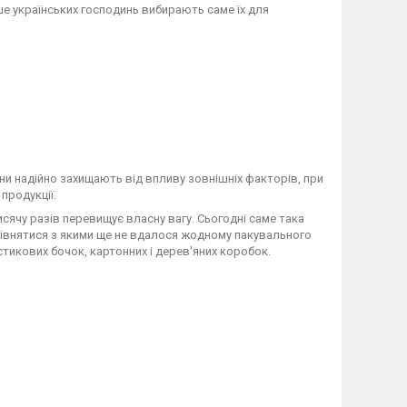
е українських господинь вибирають саме їх для
они надійно захищають від впливу зовнішніх факторів, при
продукції.
сячу разів перевищує власну вагу. Сьогодні саме така
зрівнятися з якими ще не вдалося жодному пакувального
тикових бочок, картонних і дерев'яних коробок.