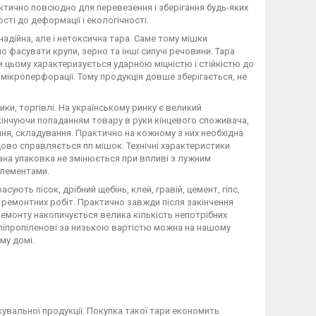
ктично повсюдно для перевезення і зберігання будь-яких
сті до деформації і екологічності.
надійна, але і нетоксична тара. Саме тому мішки
о фасувати крупи, зерно та інші сипучі речовини. Тара
и цьому характеризується ударною міцністю і стійкістю до
и мікроперфорації. Тому продукція довше зберігається, не
ки, торгівлі. На українському ринку є великий
кінчуючи попаданням товару в руки кінцевого споживача,
ня, складування. Практично на кожному з них необхідна
удово справляється пп мішок. Технічні характеристики
ана упаковка не змінюється при впливі з лужним
елементами.
ують пісок, дрібний щебінь, клей, гравій, цемент, гіпс,
бо ремонтних робіт. Практично завжди після закінчення
ремонту накопичується велика кількість непотрібних
поліпропіленові за низькою вартістю можна на нашому
му домі.
увальної продукції. Покупка такої тари економить