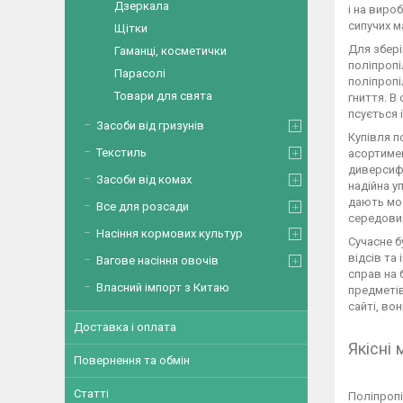
Дзеркала
і на виро
сипучих м
Щітки
Для збері
Гаманці, косметички
поліпропі
Парасолі
поліпропі
Товари для свята
гниття. В
псується і
Засоби від гризунів
Купівля п
Текстиль
асортимен
диверсифі
Засоби від комах
надійна у
дають мож
Все для розсади
середовищ
Насіння кормових культур
Сучасне б
відсів та
Вагове насіння овочів
справ на 
Власний імпорт з Китаю
предметів
сайті, во
Доставка і оплата
Якісні
Повернення та обмін
Статті
Поліпропі