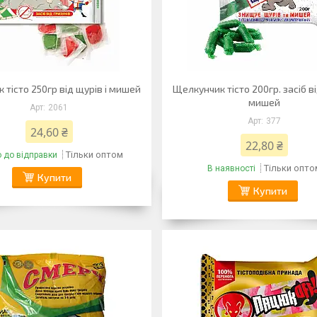
 тісто 250гр від щурів і мишей
Щелкунчик тісто 200гр. засіб ві
мишей
2061
377
24,60 ₴
22,80 ₴
Тільки оптом
о до відправки
Тільки опто
В наявності
Купити
Купити