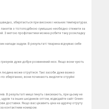
швидко, зберігається при високих і низьких температурах.
и пакетів з тістоподібною сумішшю необхідно стежити за
новий. З метою профілактики можна робити таку розкладку
ин напади задухи. В результаті тварина відчуває себе
У гризунів дуже добре розвинений нюх. Якщо вони чують
ми людина може отруїтися. Такі засоби дуже важко
л по зберіганню, вони починають виділяти отруйні
ів. В результаті миші гинуть і висихають, при цьому не
 щурів та інших шкідників оптом, відвідайте сайт Green-
мови доставки. Якщо вас цікавить ціна на щурячу отруту
 за контактним номером.