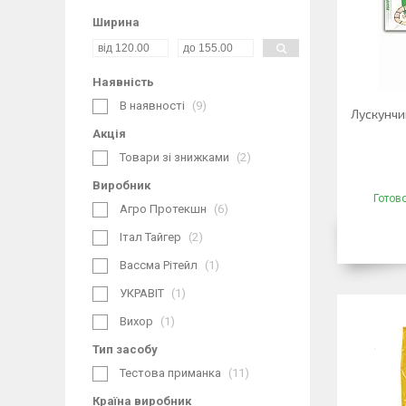
Ширина
Наявність
В наявності
9
Лускунчик
Акція
Товари зі знижками
2
Виробник
Готов
Агро Протекшн
6
Італ Тайгер
2
Вассма Рітейл
1
УКРАВІТ
1
Вихор
1
Тип засобу
Тестова приманка
11
Країна виробник