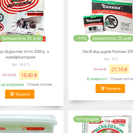
Залишилось 25 днів
–14%
Залишилось 25 днів
ор Щуролов тісто 200гр. з
Засіб від щурів Капкан 20
муміфікатором
324
45813
27,10 ₴
31,40 ₴
18,40 ₴
20,40 ₴
Тільки опто
В наявності
Тільки оптом
о до відправки
Купити
Купити
Топ продаж