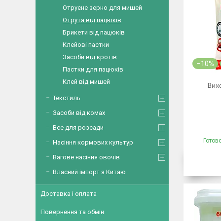
Отруєне зерно для мишей
Отрута від пацюків
Брикети від пацюків
Клейові пастки
Засоби від кротів
–10%
Пастки для пацюків
Клей від мишей
Вих
Текстиль
Засоби від комах
Все для розсади
Готов
Насіння кормових культур
Вагове насіння овочів
Власний імпорт з Китаю
Доставка і оплата
Повернення та обмін