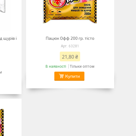
д щурів і
Пацюк Офф 200 гр. тісто
63281
21,80 ₴
Тільки оптом
В наявності
м
Купити