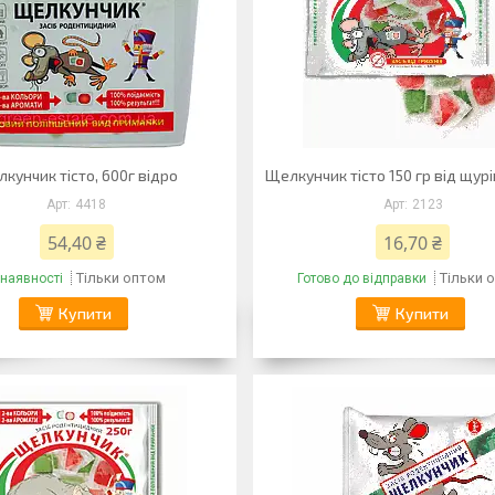
кунчик тісто, 600г відро
Щелкунчик тісто 150 гр від щурі
4418
2123
54,40 ₴
16,70 ₴
Тільки оптом
Тільки 
 наявності
Готово до відправки
Купити
Купити