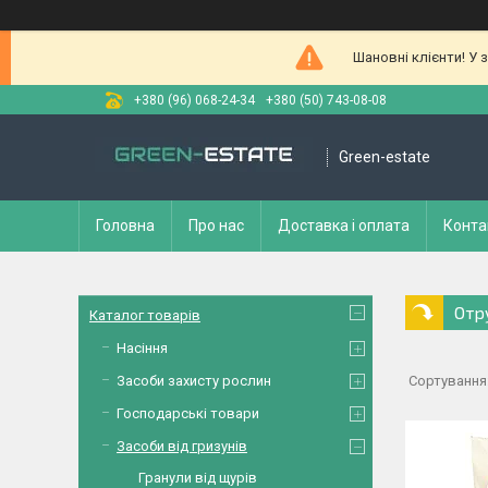
Шановні клієнти! У 
+380 (96) 068-24-34
+380 (50) 743-08-08
Green-estate
Головна
Про нас
Доставка і оплата
Конта
Отр
Каталог товарів
Насіння
Засоби захисту рослин
Господарські товари
Засоби від гризунів
Гранули від щурів