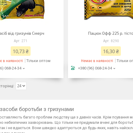
асіб від гризунів Смерч
Пацюк Офф 225 р. тіст
271
8290
10,73 ₴
16,30 ₴
Тільки оптом
Тільки о
є в наявності
Немає в наявності
6) 068-24-34
+380 (96) 068-24-34
і засоби боротьби з гризунами
оставляють багато проблем людству ще з давніх часів. Крім псування м
о небезпечних захворювань. Що тільки не придумали вчені для боротьб
 так і не вдається. Вони швидко адаптуються до будь-яких, навіть найс