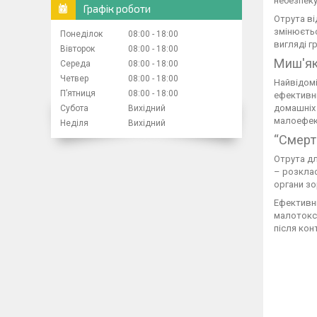
небезпеку
Графік роботи
Отрута ві
змінюєтьс
Понеділок
08:00
18:00
вигляді гр
Вівторок
08:00
18:00
Миш'як
Середа
08:00
18:00
Четвер
08:00
18:00
Найвідомі
Пʼятниця
08:00
18:00
ефективні
домашніх 
Субота
Вихідний
малоефек
Неділя
Вихідний
“Смерт
Отрута дл
– розклас
органи зо
Ефективні
малотокси
після кон