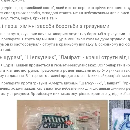
 один одному.
д щурів - це традиційний спосіб, який вже не перше сторіччя використ
я склад таких засобів, складові стають менш небезпечними для людей і 
анул, тіста, зерна, брикетів та ін.
 і перші хімічні засоби боротьби з гризунами
ша отрута, яку люди почали використовувати у боротьбі з гризунами – ц
 препарати. Отрута від мишей і щурів миш'яком була не дуже зручною. Т
умовах застосовували отрути в крайньому випадку. В основному всі об
тивні.
ь щурам”, “Щелкунчик”, “Ланірат” - кращі отрути від 
я щурів і мишей продається в герметичних упаковках. Всі препарати ви
ти їх згідно інструкції. Працюючи з родентицидами потрібно уникати та
ру та дихання. В інтернет-магазині представлені тільки найкращі вітчиз
 препарати проти гризунів «Смерть щурам», “Щелкунчик”, “Ланірат”, “Кр
чних родентицидів, складаються небезпечних для шкідників хімічних р
такту з гризуном. Бродіфакум викликає внутрішню кровотечу, від якої шк