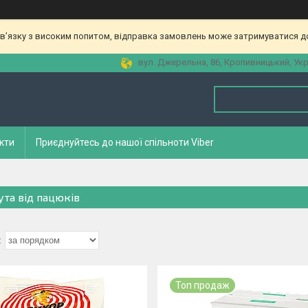
зв’язку з високим попитом, відправка замовлень може затримуватися до
вул. Джерельна, 86, Кропивницький, Укр
кти
Приєднуйтесь до нашої спільноти Viber
ута від пацюків
Топ продаж