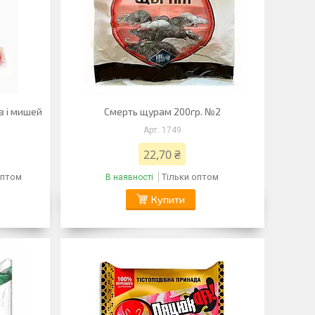
в і мишей
Смерть щурам 200гр. №2
1749
22,70 ₴
оптом
Тільки оптом
В наявності
Купити