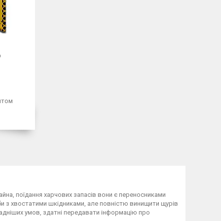
о
птом
айна, поїдання харчових запасів вони є переносниками
и з хвостатими шкідниками, але повністю винищити щурів
кладніших умов, здатні передавати інформацію про