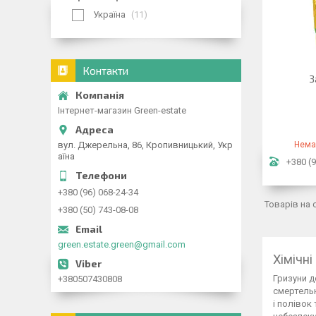
Україна
11
Контакти
З
Інтернет-магазин Green-estate
вул. Джерельна, 86, Кропивницький, Укр
Нема
аїна
+380 (9
+380 (96) 068-24-34
+380 (50) 743-08-08
green.estate.green@gmail.com
Хімічн
Гризуни д
+380507430808
смертельн
і полівок