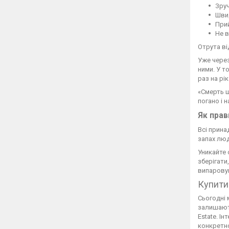
Зруч
Шви
Прий
Не в
Отрута ві
Уже через
ними. У т
раз на рік
«Смерть щ
погано і 
Як прав
Всі прина
запах люд
Уникайте 
зберігати
випарову
Купити
Сьогодні 
залишають
Estate. І
конкретно