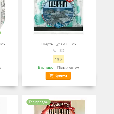
0гр.
Смерть щурам 100 гр.
335
13 ₴
м
Тільки оптом
В наявності
Купити
Топ продаж