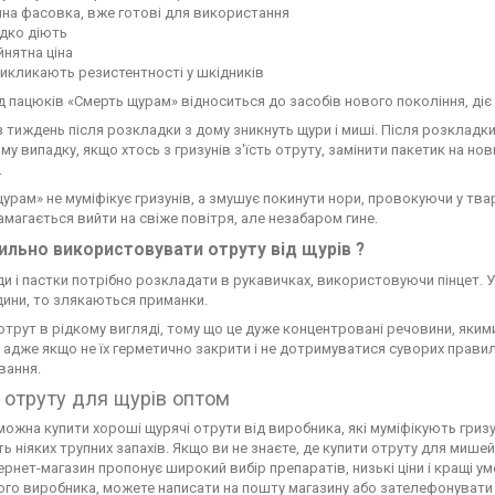
на фасовка, вже готові для використання
дко діють
нятна ціна
икликають резистентності у шкідників
д пацюків «Смерть щурам» відноситься до засобів нового покоління, діє 
 тиждень після розкладки з дому зникнуть щури і миші. Після розкладк
ому випадку, якщо хтось з гризунів з'їсть отруту, замінити пакетик на 
.
урам» не муміфікує гризунів, а змушує покинути нори, провокуючи у твар
намагається вийти на свіже повітря, але незабаром гине.
ильно використовувати отруту від щурів ?
ди і пастки потрібно розкладати в рукавичках, використовуючи пінцет. 
ини, то злякаються приманки.
отрут в рідкому вигляді, тому що це дуже концентровані речовини, яки
, адже якщо не їх герметично закрити і не дотримуватися суворих прави
вання.
 отруту для щурів оптом
можна купити хороші щурячі отрути від виробника, які муміфікують гризун
 ніяких трупних запахів. Якщо ви не знаєте, де купити отруту для мишей,
нтернет-магазин пропонує широкий вибір препаратів, низькі ціни і кращі у
го виробника, можете написати на пошту магазину або зателефонувати