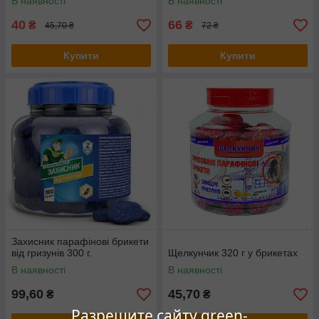
В наявності
В наявності
40
66
₴
₴
45,70 ₴
72 ₴
Купити
Купити
Захисник парафінові брикети
від гризунів 300 г.
Щелкунчик 320 г у брикетах
В наявності
В наявності
99,60
45,70
₴
₴
Разрешите сайту green-