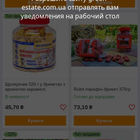
Купити
Купити
estate.com.ua отправлять вам
уведомления на рабочий стол
Топ продажів
Щелкунчик 320 г у брикетах з
ароматом карамелі
Rubit парафін-брикет 375гр
В наявності
Готово до відправки
45,70
73,10
₴
₴
Купити
Купити
–22%
Топ продажів