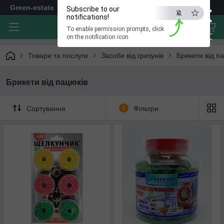
×
Green-estate
Subscribe to our
notifications!
To enable permission prompts, click
ESC
on the notification icon
Товари та послуги
Засоби від гризунів
Брикети від п
Брикети від пацюків
Сортування
0
Фільтри