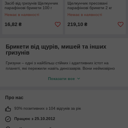
Засіб від гризунів Щелкунчик
Щелкунчик пресовані
парафінові брикети 100 г
парафінові брикети 2 кг
Немає в наявності
Немає в наявності
16,82
219,10
₴
₴
Брикети від щурів, мишей та інших
гризунів
Гризуни – одні з найбільш стійких і адаптивних істот на
планеті, які пережили навіть динозаврів. Вони неймовірно
розумні, розмножуються практично з геометричною
Показати все
прогресією і можуть вижити в будь-яких, самих складних
умовах. Можна забути про спокій, якщо в будинку були
помічені хвостаті шкідники. Якщо вчасно не почати боротьбу з
ними, наслідки будуть згубні.
Про нас
Хімічні способи – одні з найефективніших у такій боротьбі.
93% позитивних з 104 відгуків за рік
Важливо, щоб у отруйному препараті містилися компоненти
для ефективної боротьби з щурами та мишами, а також
Працює з 25.10.2012
компоненти, здатні приманити їх. Більшість отруйних речовин
впливають на основі антикоагулянтів крові. До них відносять