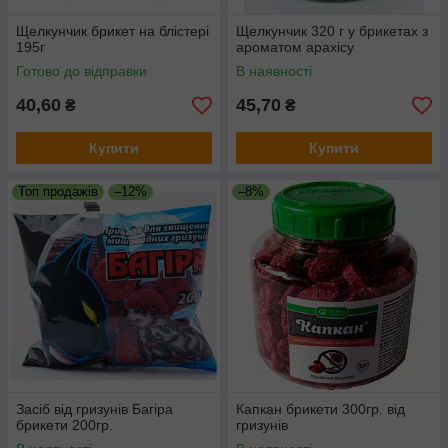
Щелкунчик брикет на блістері
Щелкунчик 320 г у брикетах з
195г
ароматом арахісу
Готово до відправки
В наявності
40,60
45,70
₴
₴
Купити
Купити
Топ продажів
–12%
–8%
Засіб від гризунів Багіра
Капкан брикети 300гр. від
брикети 200гр.
гризунів