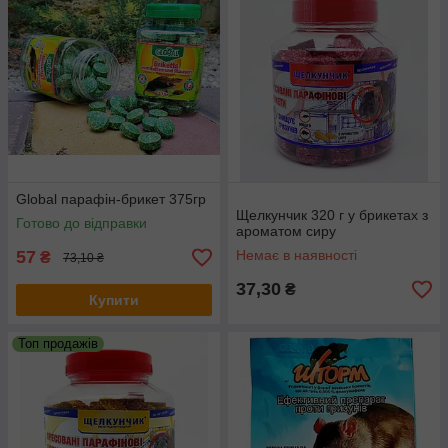
Global парафін-брикет 375гр
Щелкунчик 320 г у брикетах з
Готово до відправки
ароматом сиру
57
Немає в наявності
₴
73,10 ₴
37,30
₴
Купити
Топ продажів