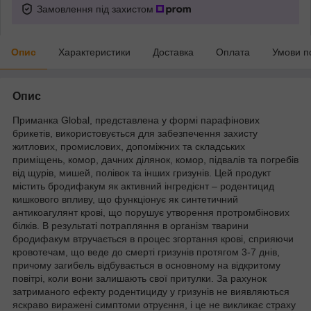
Замовлення під захистом
Опис
Характеристики
Доставка
Оплата
Умови п
Опис
Приманка Global, представлена у формі парафінових
брикетів, використовується для забезпечення захисту
житлових, промислових, допоміжних та складських
приміщень, комор, дачних ділянок, комор, підвалів та погребів
від щурів, мишей, полівок та інших гризунів. Цей продукт
містить бродифакум як активний інгредієнт – родентицид
кишкового впливу, що функціонує як синтетичний
антикоагулянт крові, що порушує утворення протромбінових
білків. В результаті потрапляння в організм тварини
бродифакум втручається в процес згортання крові, сприяючи
кровотечам, що веде до смерті гризунів протягом 3-7 днів,
причому загибель відбувається в основному на відкритому
повітрі, коли вони залишають свої притулки. За рахунок
затриманого ефекту родентициду у гризунів не виявляються
яскраво виражені симптоми отруєння, і це не викликає страху