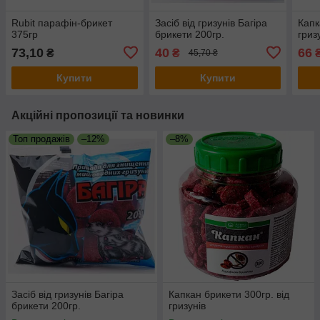
Rubit парафін-брикет
Засіб від гризунів Багіра
Капк
375гр
брикети 200гр.
гриз
73,10
40
66
₴
₴
45,70 ₴
Купити
Купити
Акційні пропозиції та новинки
Топ продажів
–12%
–8%
Засіб від гризунів Багіра
Капкан брикети 300гр. від
брикети 200гр.
гризунів