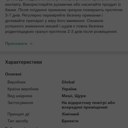
контакту. Використовуйте рукавички або насипайте продукт із
банки. Після поїдання приманки гризуни помирають протягом
3-7 днів. Регулярно перевіряйте безпеку приманки і
доливайте препарат у міру його вживання. Ознакою
успішного зникнення мишей і щурів є повна безпека
родентицидних гранул протягом 2-3 днів після розміщення.
Приховати
Характеристики
Основні
Виробник
Global
Країна виробник
Україна
Вид шкідника
Миші, Щури
Застосування
На відкритому повітрі або
всередині приміщення
Принцип дії
Хімічний
Тип засобу
Брикети