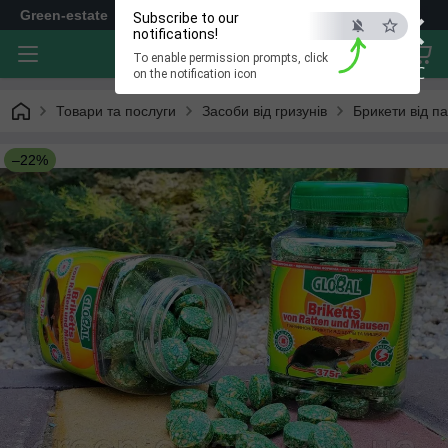
×
Green-estate
Subscribe to our
notifications!
To enable permission prompts, click
ESC
on the notification icon
Товари та послуги
Засоби від гризунів
Брикети від п
–22%