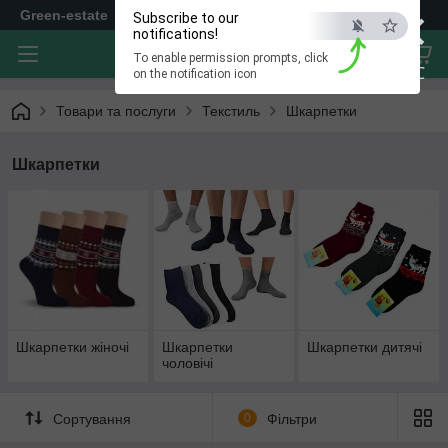
×
Green-estate
Subscribe to our
notifications!
To enable permission prompts, click
ESC
on the notification icon
Товари та послуги
Текстиль
Шкарпетки
Шкарпетки
Шкарпетки жіночі
Шкарпетки
Шкарпетки дитячі
чоловічі
Сортування
0
Фільтри