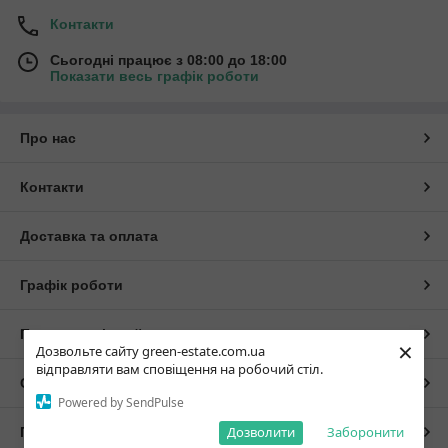
Контакти
Сьогодні працює з 08:00 до 18:00
Показати весь графік роботи
Про нас
Контакти
Доставка та оплата
Графік роботи
Повна версія сайту
×
Дозвольте сайту green-estate.com.ua
відправляти вам сповіщення на робочий стіл.
Сайт створено на маркетплейсі
Prom.ua
Powered by SendPulse
Дозволити
Заборонити
Політика конфіденційності