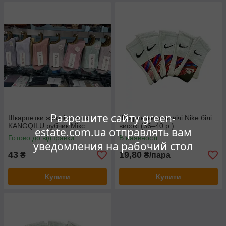
Разрешите сайту green-
Шкарпетки жіночі короткі
Шкарпетки чоловічі Nike білі
KANGQILU рубчик Мікс
високі (36–40 р.)
estate.com.ua отправлять вам
Готово до відправки
В наявності
уведомления на рабочий стол
43
19,80
₴
₴/пара
Купити
Купити