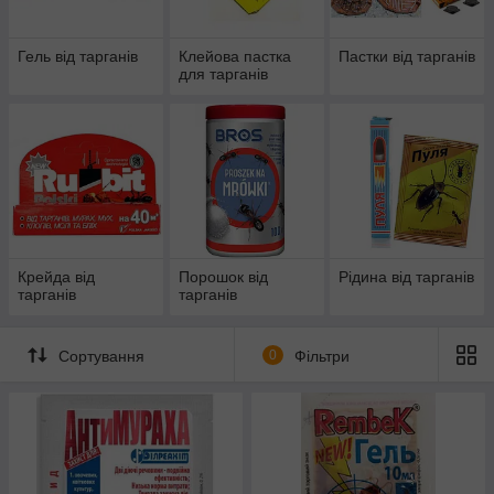
Гель від тарганів
Клейова пастка
Пастки від тарганів
для тарганів
Крейда від
Порошок від
Рідина від тарганів
тарганів
тарганів
Сортування
0
Фільтри