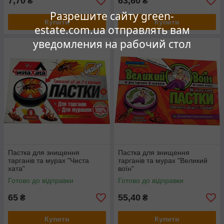
7,70
63,60
₴
₴
Разрешите сайту green-
Купити
Купити
estate.com.ua отправлять вам
уведомления на рабочий стол
Пастка для знищення
Пастка для знищення
тарганів та мурах "Чиста
тарганів та мурах "Великий
хата"
воїн"
Готово до відправки
Готово до відправки
65
55,40
₴
₴
Купити
Купити