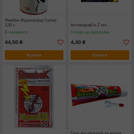
Рембек МурахаЦид Супер
120 г.
Антимурав'їн 2 мл.
В наявності
Готово до відправки
44,50
4,40
₴
₴
Купити
Купити
Гель від тарганів та мурах