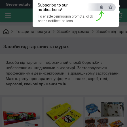
×
Green-estate
Subscribe to our
notifications!
To enable permission prompts, click
ESC
on the notification icon
Товари та послуги
Засоби від комах
Засоби від тарга
Засоби від тарганів та мурах
Засоби від тарганів – ефективний спосіб боротьби з
небезпечними шкідниками в квартирі. Застосовуються
професійними дезинсекторами і в домашньому застосуванні.
Мають різну препаративну форми - пастки, спреї, гелі,
аерозолі, клейові приманки та ін.