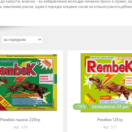
до капусти, вовчок - за забарвлення молодих личинок (воно є сірим), кро
 земляним раком, адже її передні кінцівки схожі на клешні ракоподібних
–16%
Залишилось 24 дні
Рембек пшоно 220гр
Рембек 125гр
578
577