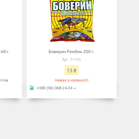
440 г
Боверин Рембек 200 г.
51090
13 ₴
птом
Немає в наявності
+380 (96) 068-24-34