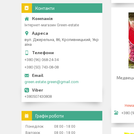
Контакти
Інтернет-магазин Green-estate
вул. Джерельна, 86, Кропивницький, Укр
аїна
+380 (96) 068-24-34
+380 (50) 743-08-08
Медвецид
green.estate.green@gmail.com
+380507430808
Нема
+380 (9
Графік роботи
Понеділок
08:00
18:00
Вівторок
08:00
18:00