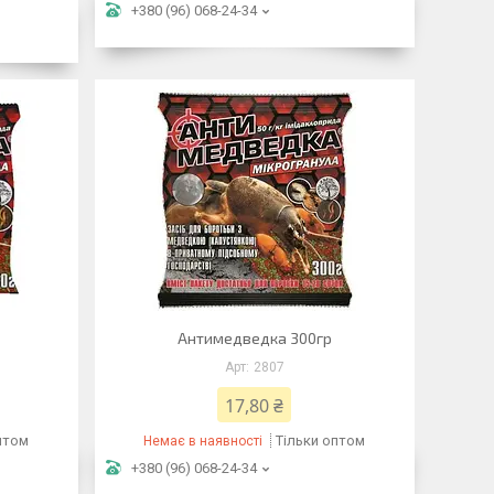
+380 (96) 068-24-34
Антимедведка 300гр
2807
17,80 ₴
птом
Тільки оптом
Немає в наявності
+380 (96) 068-24-34