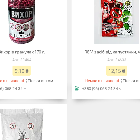
Вихор в гранулах 170 г.
REM засіб від капустянки, 
30464
34633
9,10 ₴
12,15 ₴
Тільки оптом
Тільки о
є в наявності
Немає в наявності
6) 068-24-34
+380 (96) 068-24-34