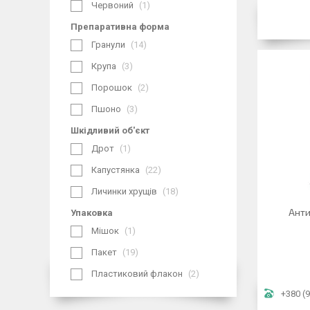
Червоний
1
Препаративна форма
Гранули
14
Крупа
3
Порошок
2
Пшоно
3
Шкідливий об'єкт
Дрот
1
Капустянка
22
Личинки хрущів
18
Анти
Упаковка
Мішок
1
Пакет
19
Пластиковий флакон
2
+380 (9