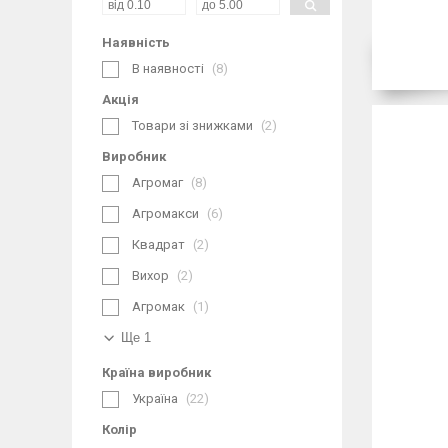
Наявність
В наявності
8
Акція
Товари зі знижками
2
Виробник
Агромаг
8
Агромакси
6
Квадрат
2
Вихор
2
Агромак
1
Ще 1
Країна виробник
Україна
22
Колір