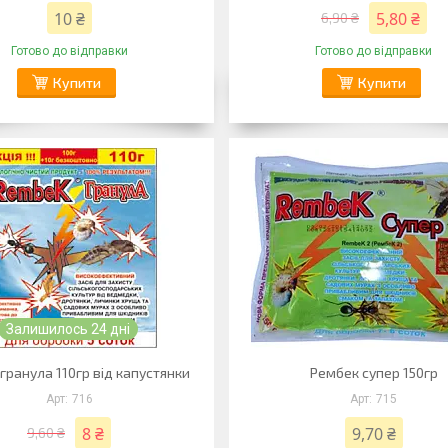
10 ₴
5,80 ₴
6,90 ₴
Готово до відправки
Готово до відправки
Купити
Купити
Залишилось 24 дні
гранула 110гр від капустянки
Рембек супер 150гр
716
715
8 ₴
9,70 ₴
9,60 ₴