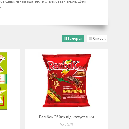
т-цвіркун - за здатність стрекотати вночі. Ще її
.
Галерея
Список
Рембек 360гр від капустянки
579