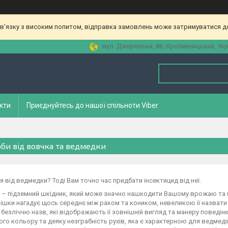
зв’язку з високим попитом, відправка замовлень може затримуватися до
вул. Джерельна, 86, Кропивницький, Укр
кти
Приєднуйтесь до нашої спільноти Viber
оби від вовчка та ведмедки
 від ведмедки? Тоді Вам точно час придбати інсектицид від неї.
– підземний шкідник, який може значно нашкодити Вашому врожаю та п
ішки нагадує щось середнє між раком та коником, невеликою її назвати
 безліччю назв, які відображають її зовнішній вигляд та манеру поведі
го кольору та деяку незграбність рухів, яка є характерною для ведмеді