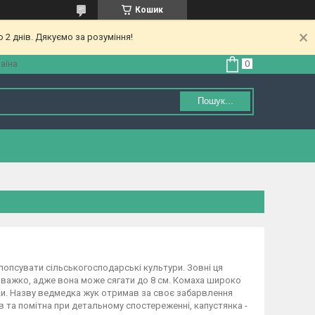
Кошик
 2 днів. Дякуємо за розуміння!
аїна
Пошук...
опсувати сільськогосподарські культури. Зовні ця
 важко, адже вона може сягати до 8 см. Комаха широко
нки. Назву ведмедка жук отримав за своє забарвлення
в та помітна при детальному спостереженні, капустянка -