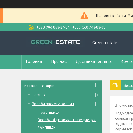
Шановні клієнти! У 
+380 (96) 068-24-34
+380 (50) 743-08-08
Green-estate
Головна
Про нас
Доставка і оплата
Конта
Зас
Каталог товарів
Насіння
Засоби захисту рослин
Втомилися
Інсектициди
Ведмедка 
комаха тр
Засоби від вовчка та ведмедки
відома за
Фунгіциди
коричнево