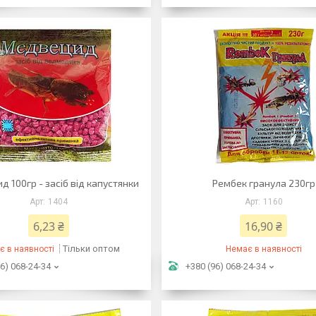
 100гр - засіб від капустянки
Рембек гранула 230гр
1404
1160
6,23 ₴
16,90 ₴
Тільки оптом
є в наявності
Немає в наявності
6) 068-24-34
+380 (96) 068-24-34