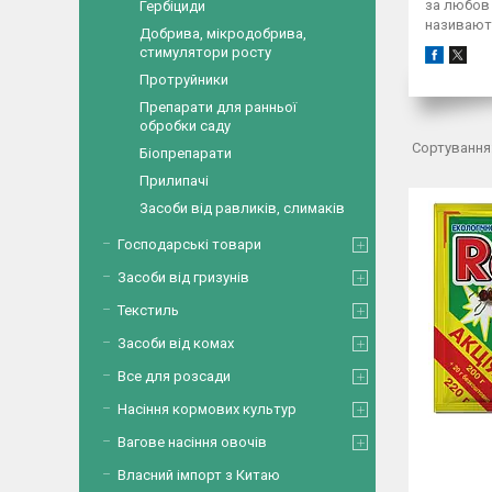
за любов 
Гербіциди
називають
Добрива, мікродобрива,
стимулятори росту
Протруйники
Препарати для ранньої
обробки саду
Біопрепарати
Прилипачі
Засоби від равликів, слимаків
Господарські товари
Засоби від гризунів
Текстиль
Засоби від комах
Все для розсади
Насіння кормових культур
Вагове насіння овочів
Власний імпорт з Китаю