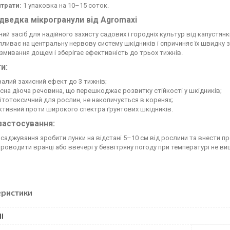
трати:
1 упаковка на 10–15 соток.
ведка мікрогранули від Agromaxi
ий засіб для надійного захисту садових і городніх культур від капустян
впливає на центральну нервову систему шкідників і спричиняє їх швидку
 змивання дощем і зберігає ефективність до трьох тижнів.
и:
алий захисний ефект до 3 тижнів;
сна діюча речовина, що перешкоджає розвитку стійкості у шкідників;
ітотоксичний для рослин, не накопичується в коренях;
тивний проти широкого спектра ґрунтових шкідників.
застосування:
исаджування зробити лунки на відстані 5–10 см від рослини та внести пр
роводити вранці або ввечері у безвітряну погоду при температурі не вищ
еристики
І