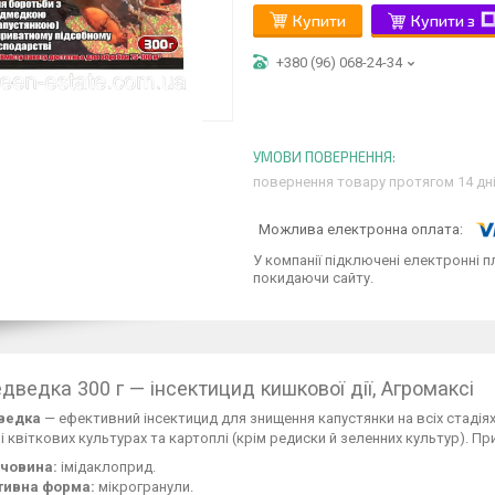
Купити
Купити з
+380 (96) 068-24-34
повернення товару протягом 14 дн
У компанії підключені електронні п
покидаючи сайту.
дведка 300 г — інсектицид кишкової дії, Агромаксі
ведка
— ефективний інсектицид для знищення капустянки на всіх стадія
і квіткових культурах та картоплі (крім редиски й зеленних культур). П
човина:
імідаклоприд.
тивна форма:
мікрогранули.