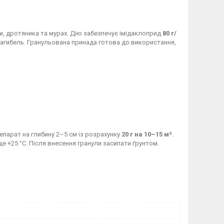
ки, дротяника та мурах. Дію забезпечує імідаклоприд
80 г/
 загибель. Гранульована принада готова до використання,
епарат на глибину 2–5 см із розрахунку
20 г на 10–15 м²
.
е +25 °C. Після внесення гранули засипати ґрунтом.