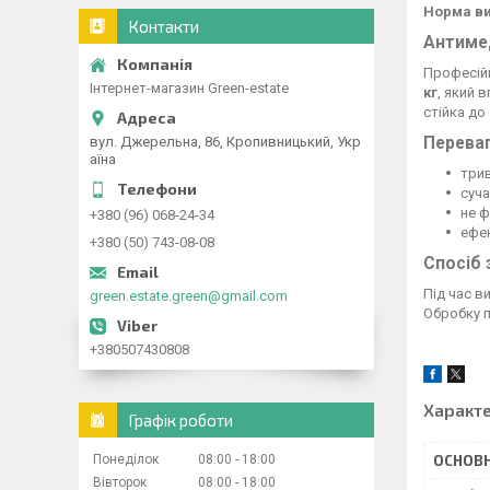
Норма ви
Контакти
Антимед
Професійн
Інтернет-магазин Green-estate
кг
, який 
стійка до
Переваг
вул. Джерельна, 86, Кропивницький, Укр
аїна
трив
суча
не ф
+380 (96) 068-24-34
ефек
+380 (50) 743-08-08
Спосіб 
Під час в
green.estate.green@gmail.com
Обробку п
+380507430808
Характ
Графік роботи
ОСНОВН
Понеділок
08:00
18:00
Вівторок
08:00
18:00