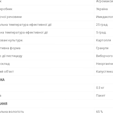
к
Агромакси
виробник
Україна
ючої речовини
Имидаклоп
льна температура ефективної дії
25 град.
на температура ефективної дії
5 град.
вані культури.
Картопля
тивна форма
Гранули
 дії пестициду
Виборчого
 склад
Неорганічн
ий об'єкт
Капустянка
ВКА
0.3 кг
а
Пакет
АННЯ
льна вологість
65 %