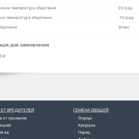
льна температура зберігання
35 град.
ьна температура зберігання
-10 град.
берігання
36 міс
ація для замовлення
0 ₴
 ОТ ВРЕДИТЕЛЕЙ
СЕМЕНА ОВОЩЕЙ
а от грызунов
Огурцы
мышей
Кукуруза
й яд
Перец