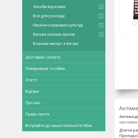
Засоби від комах
Все для розсади
Насіння кормових культур
Вагове насіння овочів
Власний імпорт з Китаю
Доставка і оплата
Повернення та обмін
Статті
Відгуки
Про нас
Антиме
Прайс-листи
Антимед
овочевих 
Вступайте до нашої спільноти Viber
Діюча ре
Препара