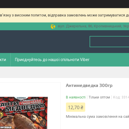
зв’язку з високим попитом, відправка замовлень може затримуватися до
вул. Джерельна, 86, Кропивницький, Укр
кти
Приєднуйтесь до нашої спільноти Viber
Антимедведка 300гр
В наявності
Тільки оптом
Код:
331
12,70 ₴
Мінімальна сума замовлення на сай