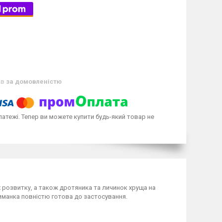
ів
за домовленістю
латежі. Тепер ви можете купити будь-який товар не
х розвитку, а також дротяника та личинок хруща на
риманка повністю готова до застосування.