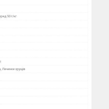
рид 50 г/кг
і
, Личинки хрущів