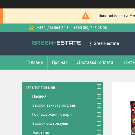
Шановні клієнти! У 
+380 (96) 068-24-34
+380 (50) 743-08-08
Green-estate
Головна
Про нас
Доставка і оплата
Конта
Каталог товарів
Насіння
Засоби захисту рослин
Господарські товари
Засоби від гризунів
Текстиль