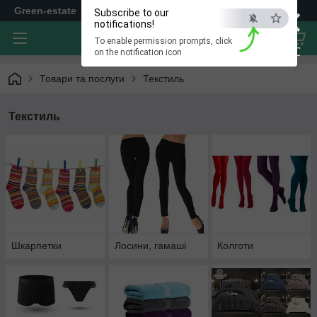
×
Green-estate
Subscribe to our
notifications!
To enable permission prompts, click
ESC
on the notification icon
Товари та послуги
Текстиль
Текстиль
Шкарпетки
Лосини, гамаші
Колготи