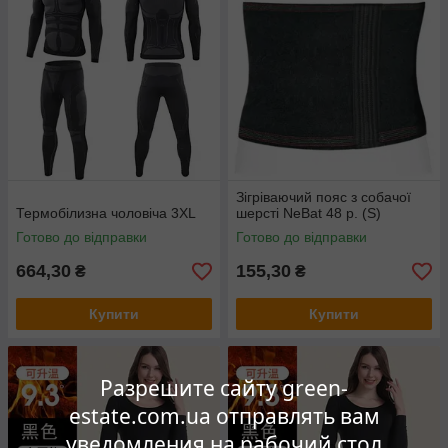
Зігріваючий пояс з собачої
Термобілизна чоловіча 3XL
шерсті NeBat 48 р. (S)
Готово до відправки
Готово до відправки
664,30
155,30
₴
₴
Купити
Купити
Разрешите сайту green-
estate.com.ua отправлять вам
уведомления на рабочий стол