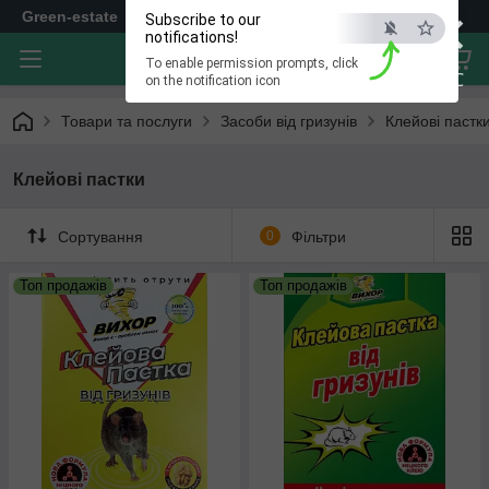
×
Green-estate
Subscribe to our
notifications!
To enable permission prompts, click
ESC
on the notification icon
Товари та послуги
Засоби від гризунів
Клейові пастк
Клейові пастки
Сортування
0
Фільтри
Топ продажів
Топ продажів