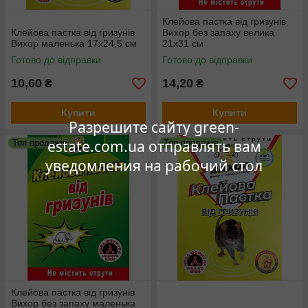
Клейова пастка від гризунів
Клейова пастка від гризунів
Вихор без запаху велика
Вихор маленька 17х24,5 см
21х31 см
Готово до відправки
Готово до відправки
10,60
14,20
₴
₴
Купити
Купити
Разрешите сайту green-
estate.com.ua отправлять вам
Топ продажів
Топ продажів
уведомления на рабочий стол
Клейова пастка від гризунів
Вихор без запаху маленька