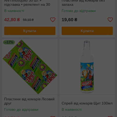
ANTImosquito 30 шт +
Пластини від комарів без
підставка • репелент на 30
запаха
годин
В наявності
Готово до відправки
42,80
19,60
₴
₴
56,10 ₴
Купити
Купити
–17%
Пластини від комарів Лісовий
друг
Спрей від комарів Щит 100мл
Готово до відправки
В наявності