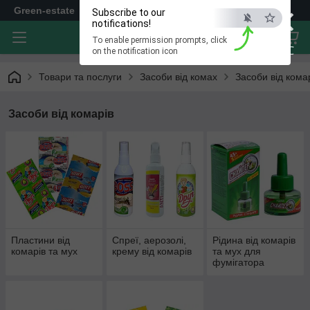
×
Green-estate
Subscribe to our
notifications!
To enable permission prompts, click
ESC
on the notification icon
Товари та послуги
Засоби від комах
Засоби від кома
Засоби від комарів
Пластини від
Спреї, аерозолі,
Рідина від комарів
комарів та мух
крему від комарів
та мух для
фумігатора