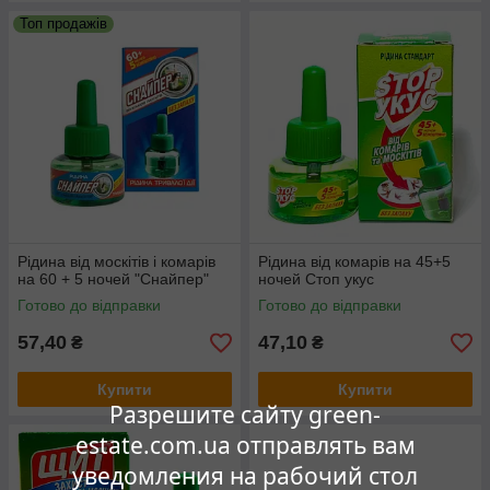
Топ продажів
Рідина від москітів і комарів
Рідина від комарів на 45+5
на 60 + 5 ночей "Снайпер"
ночей Стоп укус
Готово до відправки
Готово до відправки
57,40
47,10
₴
₴
Купити
Купити
Разрешите сайту green-
estate.com.ua отправлять вам
уведомления на рабочий стол