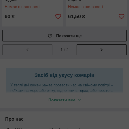
Немає в наявності
Немає в наявності
60
61,50
₴
₴
Показати ще
1
/ 2
Засіб від укусу комарів
У теплі дні кожен бажає провести час на свіжому повітрі –
поїхати на море або річку, відпочити в горах, або просто в
парку. Щоб не зіпсувати такі плани, не забудьте прихопити
Показати все
засіб від укусу комарів, не дозволяйте їм затьмарити ваш
відпочинок.
Сучасний ринок переповнений різними препаратами, які
Про нас
застосовуються і на вулиці, і в приміщенні. Розглянемо
найбільш поширені: