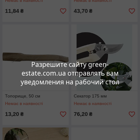
Немає в наявності
Немає в наявності
11,84
43,70
₴
₴
Разрешите сайту green-
estate.com.ua отправлять вам
уведомления на рабочий стол
Топорище, 50 см
Секатор 175 мм
Немає в наявності
Немає в наявності
13,20
76,20
₴
₴