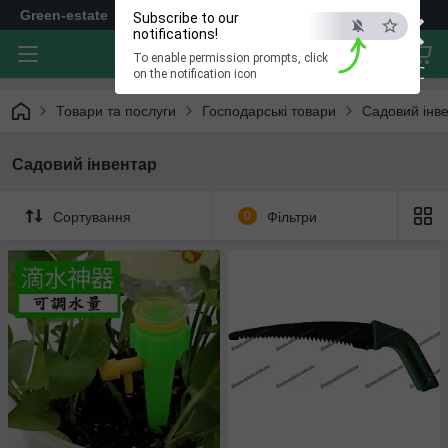
×
Green-estate
Subscribe to our
notifications!
To enable permission prompts, click
ESC
on the notification icon
Товари та послуги
Господарські товари
Садовий інв
Садовий інвентар
Сортування
0
Фільтри