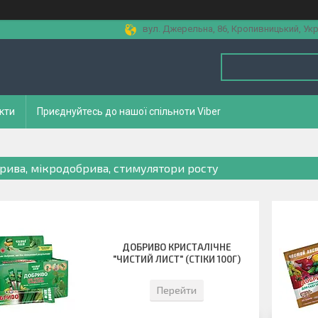
вул. Джерельна, 86, Кропивницький, Укр
кти
Приєднуйтесь до нашої спільноти Viber
рива, мікродобрива, стимулятори росту
ДОБРИВО КРИСТАЛІЧНЕ
"ЧИСТИЙ ЛИСТ" (СТІКИ 100Г)
Перейти