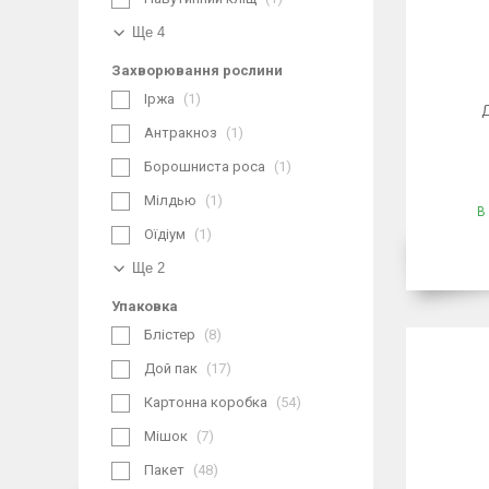
Ще 4
Захворювання рослини
Іржа
1
Антракноз
1
Борошниста роса
1
Мілдью
1
В
Оїдіум
1
Ще 2
Упаковка
Блістер
8
Дой пак
17
Картонна коробка
54
Мішок
7
Пакет
48