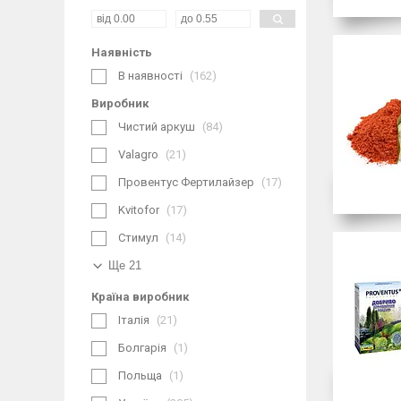
Наявність
В наявності
162
Виробник
Чистий аркуш
84
Valagro
21
Провентус Фертилайзер
17
Kvitofor
17
Стимул
14
Ще 21
Країна виробник
Італія
21
Болгарія
1
Польща
1