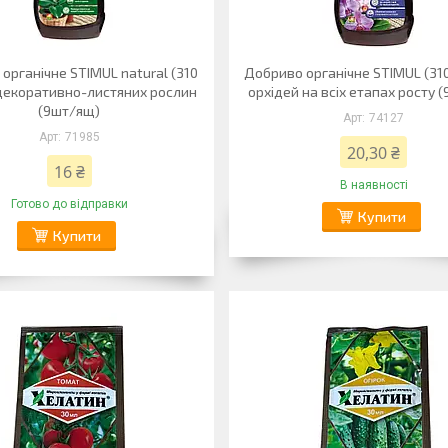
органічне STIMUL natural (310
Добриво органічне STIMUL (310
декоративно-листяних рослин
орхідей на всіх етапах росту 
(9шт/ящ)
74127
71985
20,30 ₴
16 ₴
В наявності
Готово до відправки
Купити
Купити