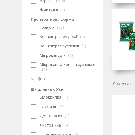
Україна
205
Фінляндія
3
Препаративна форма
Гранули
56
Концентрат емульсії
4
Концентрат суспензії
1
Мікрокапсули
1
Мікрокапсульована суспензія
1
Ще 7
Шкідливий об'єкт
Білокрилка
1
Гусениця
1
Довгоносик
1
Листовійка
1
Павутинний кліщ
1