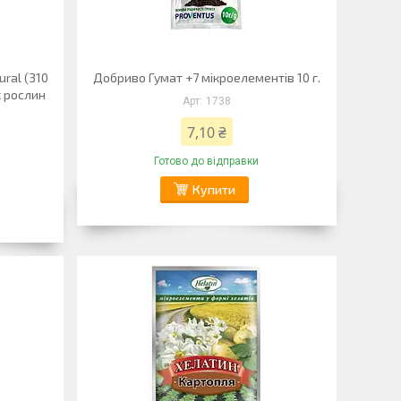
ral (310
Добриво Гумат +7 мікроелементів 10 г.
х рослин
1738
7,10 ₴
Готово до відправки
Купити