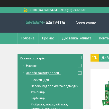
+380 (96) 068-24-34
+380 (50) 743-08-08
Green-estate
Головна
Про нас
Доставка і оплата
Конта
Доб
Каталог товарів
Насіння
Засоби захисту рослин
Інсектициди
Засоби від вовчка та ведмедки
Фунгіциди
Гербіциди
Добрива, мікродобрива,
стимулятори росту