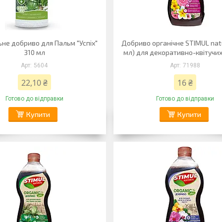
не добриво для Пальм "Успіх"
Добриво органічне STIMUL natu
310 мл
мл) для декоративно-квітучи
5604
71988
22,10 ₴
16 ₴
Готово до відправки
Готово до відправки
Купити
Купити