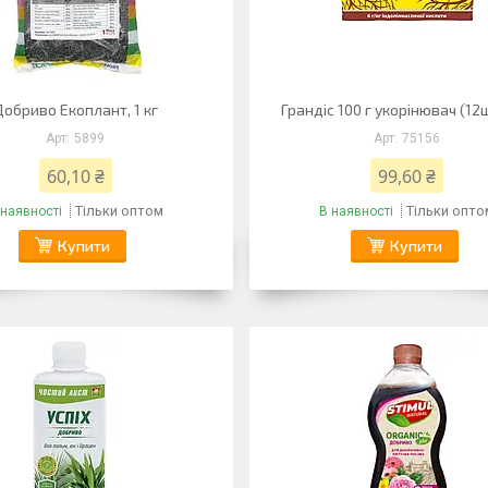
Добриво Екоплант, 1 кг
Грандіс 100 г укорінювач (1
5899
75156
60,10 ₴
99,60 ₴
Тільки оптом
Тільки опто
 наявності
В наявності
Купити
Купити