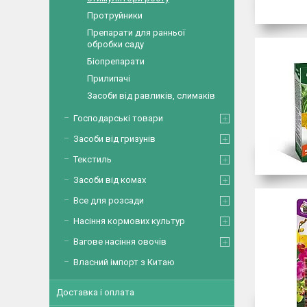
Протруйники
Препарати для ранньої
обробки саду
Біопрепарати
Прилипачі
Засоби від равликів, слимаків
Господарські товари
Засоби від гризунів
Текстиль
Засоби від комах
Все для розсади
Насіння кормових культур
Вагове насіння овочів
Власний імпорт з Китаю
Доставка і оплата