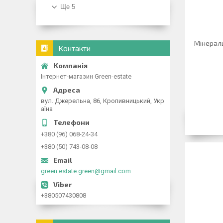
Ще 5
Мінераль
Контакти
Інтернет-магазин Green-estate
вул. Джерельна, 86, Кропивницький, Укр
аїна
+380 (96) 068-24-34
+380 (50) 743-08-08
green.estate.green@gmail.com
+380507430808