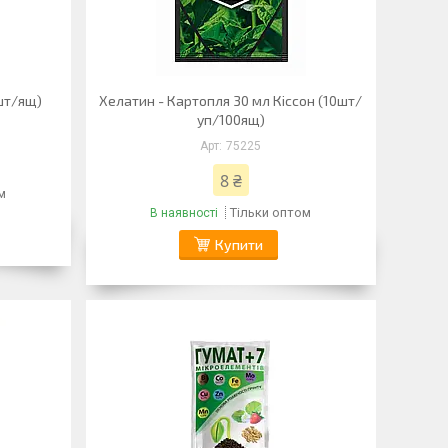
2шт/ящ)
Хелатин - Картопля 30 мл Кіссон (10шт/
уп/100ящ)
75225
8 ₴
м
Тільки оптом
В наявності
Купити