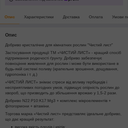
Опис
Характеристики
Доставка
Оплата
Умови п
Опис
Добриво кристалічне для кімнатних рослин "Чистий лист"
Застосування продукції ТМ «ЧИСТИЙ ЛИСТ» - кращий спосіб
підтримання родючості ґрунту. Добриво забезпечує
повноцінне живлення для рослин і може бути використане в
будь-якій системі поливу (крапельне зрошення, дощування,
гідропоніка і т. д.)
«ЧИСТИЙ ЛИСТ» знімає стреси від впливу гербіцидів і
несприятливих погодних умов, підвищує опірність рослин до
хвороб, що призводить до збільшення врожаю у 1,5-2 рази.
Добриво N22:P10:K17:Mg3 + комплекс мікроелементів +
фітогормони + вітаміни.
Торгова марка «Чистий лист» представляє ідеальне добриво,
що дає кращий результат:
висока якість плодів і квітів;