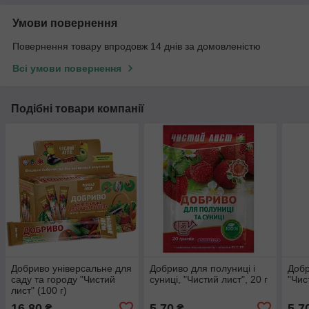
Умови повернення
Повернення товару впродовж 14 днів за домовленістю
Всі умови повернення
Подібні товари компанії
Добриво універсальне для
Добриво для полуниці і
Добр
саду та городу "Чистий
суниці, "Чистий лист", 20 г
"Чис
лист" (100 г)
16,80
5,70
5,7
₴
₴