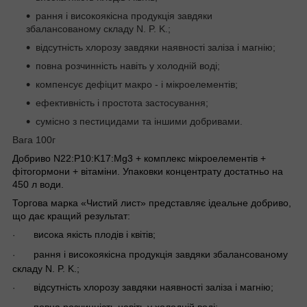
рання і високоякісна продукція завдяки
збалансованому складу N. P. K.;
відсутність хлорозу завдяки наявності заліза і магнію;
повна розчинність навіть у холодній воді;
компенсує дефіцит макро - і мікроелементів;
ефективність і простота застосування;
сумісно з пестицидами та іншими добривами.
Вага 100г
Добриво N22:P10:K17:Mg3 + комплекс мікроелементів +
фітогормони + вітаміни. Упаковки концентрату достатньо на
450 л води.
Торгова марка «Чистий лист» представляє ідеальне добриво,
що дає кращий результат:
висока якість плодів і квітів;
·
рання і високоякісна продукція завдяки збалансованому
·
складу N. P. K.;
відсутність хлорозу завдяки наявності заліза і магнію;
·
повна розчинність навіть у холодній воді;