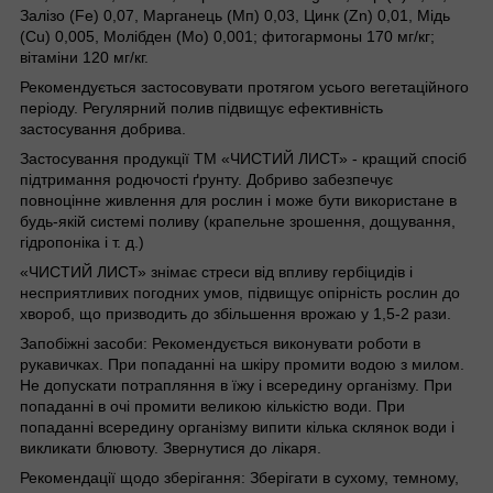
Залізо (Fe) 0,07, Марганець (Мп) 0,03, Цинк (Zn) 0,01, Мідь
(Cu) 0,005, Молібден (Мо) 0,001; фитогармоны 170 мг/кг;
вітаміни 120 мг/кг.
Рекомендується застосовувати протягом усього вегетаційного
періоду. Регулярний полив підвищує ефективність
застосування добрива.
Застосування продукції ТМ «ЧИСТИЙ ЛИСТ» - кращий спосіб
підтримання родючості ґрунту. Добриво забезпечує
повноцінне живлення для рослин і може бути використане в
будь-якій системі поливу (крапельне зрошення, дощування,
гідропоніка і т. д.)
«ЧИСТИЙ ЛИСТ» знімає стреси від впливу гербіцидів і
несприятливих погодних умов, підвищує опірність рослин до
хвороб, що призводить до збільшення врожаю у 1,5-2 рази.
Запобіжні засоби: Рекомендується виконувати роботи в
рукавичках. При попаданні на шкіру промити водою з милом.
Не допускати потрапляння в їжу і всередину організму. При
попаданні в очі промити великою кількістю води. При
попаданні всередину організму випити кілька склянок води і
викликати блювоту. Звернутися до лікаря.
Рекомендації щодо зберігання: Зберігати в сухому, темному,