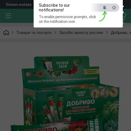
×
Green-estate
Subscribe to our
notifications!
To enable permission prompts, click
ESC
on the notification icon
Товари та послуги
Засоби захисту рослин
Добрива, 