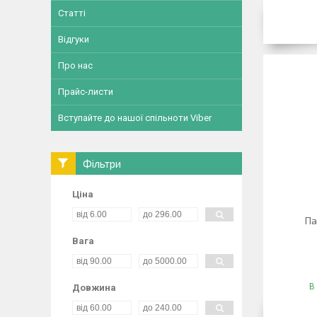
Статті
Відгуки
Про нас
Прайс-листи
Вступайте до нашої спільноти Viber
Фільтри
Ціна
Па
Вага
В
Довжина