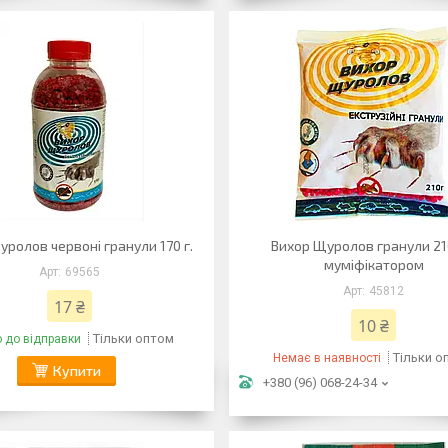
уролов червоні гранули 170 г.
Вихор Щуролов гранули 210
муміфікатором
69565
45812
17 ₴
10 ₴
Тільки оптом
о до відправки
Тільки о
Немає в наявності
Купити
+380 (96) 068-24-34