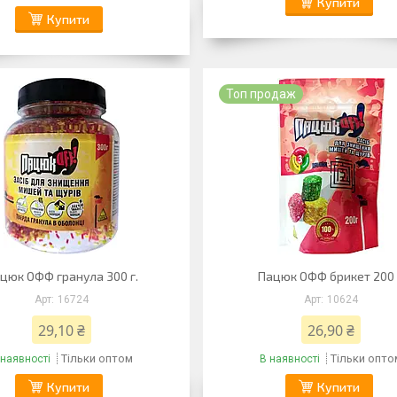
Купити
Купити
Топ продаж
цюк ОФФ гранула 300 г.
Пацюк ОФФ брикет 200 
16724
10624
29,10 ₴
26,90 ₴
Тільки оптом
Тільки опто
 наявності
В наявності
Купити
Купити