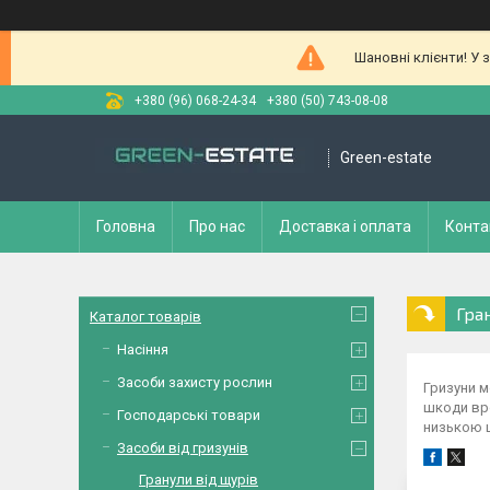
Шановні клієнти! У 
+380 (96) 068-24-34
+380 (50) 743-08-08
Green-estate
Головна
Про нас
Доставка і оплата
Конта
Гра
Каталог товарів
Насіння
Засоби захисту рослин
Гризуни м
шкоди вро
Господарські товари
низькою ц
Засоби від гризунів
Гранули від щурів