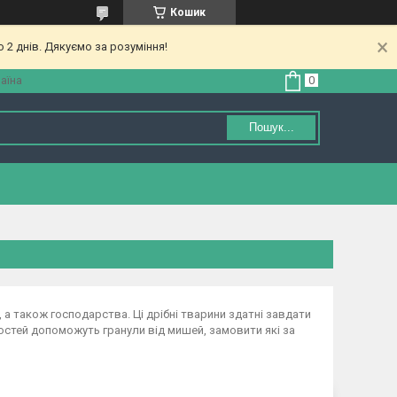
Кошик
 2 днів. Дякуємо за розуміння!
аїна
Пошук...
 також господарства. Ці дрібні тварини здатні завдати
остей допоможуть гранули від мишей, замовити які за