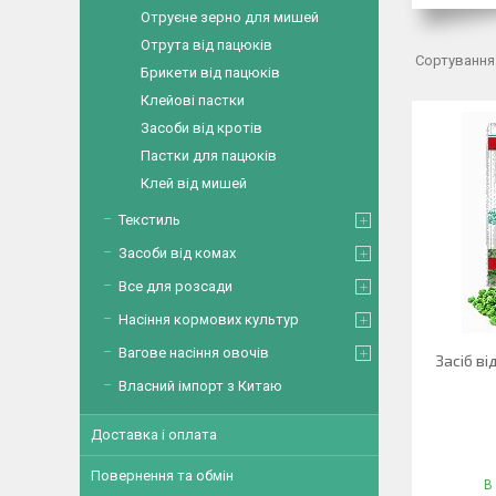
Отруєне зерно для мишей
Отрута від пацюків
Брикети від пацюків
Клейові пастки
Засоби від кротів
Пастки для пацюків
Клей від мишей
Текстиль
Засоби від комах
Все для розсади
Насіння кормових культур
Вагове насіння овочів
Засіб в
Власний імпорт з Китаю
Доставка і оплата
Повернення та обмін
В