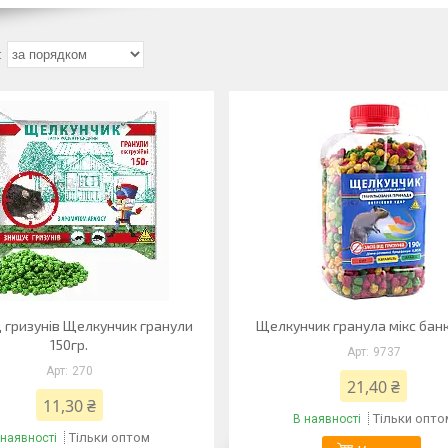
ід гризунів Щелкунчик гранули
Щелкунчик гранула мікс банк
150гр.
9737
270
21,40 ₴
11,30 ₴
Тільки опто
В наявності
Тільки оптом
 наявності