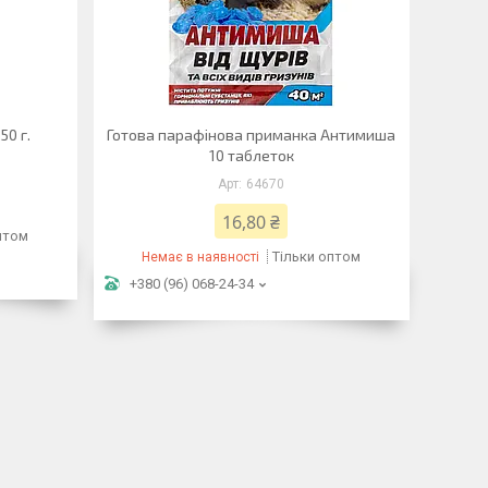
50 г.
Готова парафінова приманка Антимиша
10 таблеток
64670
16,80 ₴
птом
Тільки оптом
Немає в наявності
+380 (96) 068-24-34