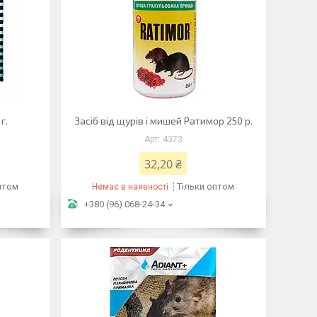
г.
Засіб від щурів і мишей Ратимор 250 р.
4373
32,20 ₴
птом
Тільки оптом
Немає в наявності
+380 (96) 068-24-34