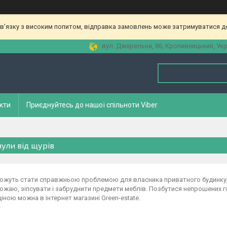
зв’язку з високим попитом, відправка замовлень може затримуватися до
вул. Джерельна, 86, Кропивницький, Укр
кти
Приєднуйтесь до нашої спільноти Viber
нули від щурів
ожуть стати справжньою проблемою для власника приватного будинку, а
жаю, зіпсувати і забруднити предмети меблів. Позбутися непрошених г
іною можна в інтернет магазині Green-estate.