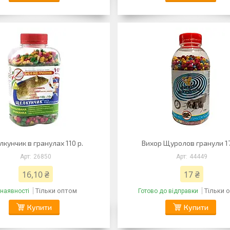
кунчик в гранулах 110 р.
Вихор Щуролов гранули 17
26850
44449
16,10 ₴
17 ₴
Тільки оптом
Тільки 
 наявності
Готово до відправки
Купити
Купити