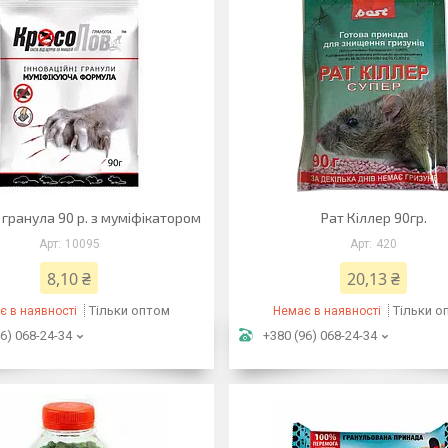
гранула 90 р. з муміфікатором
Рат Кіллер 90гр.
10095
420
8,10 ₴
20,13 ₴
Тільки оптом
Тільки о
є в наявності
Немає в наявності
6) 068-24-34
+380 (96) 068-24-34