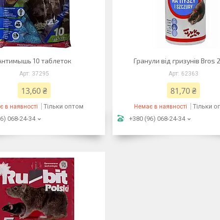
Антимышь 10 таблеток
Гранули від гризунів Bros 2
37295
62363
13,60 ₴
81,70 ₴
Тільки оптом
Тільки о
є в наявності
Немає в наявності
6) 068-24-34
+380 (96) 068-24-34