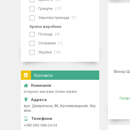
Гранули
17
Зернова принада
1
Країна виробник
Польща
4
Словения
1
Україна
16
Вихор Щ
Контакти
Інтернет-магазин Green-estate
Готов
вул. Джерельна, 86, Кропивницький, Укр
аїна
+380 (96) 068-24-34