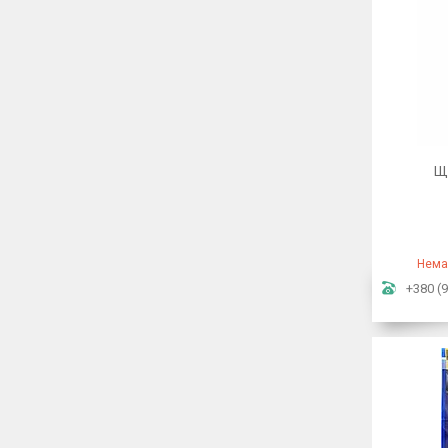
Ще
Нема
+380 (9