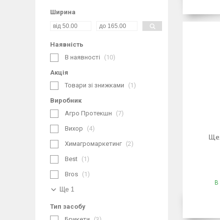
Ширина
Наявність
В наявності
10
Акція
Товари зі знижками
1
Виробник
Агро Протекшн
7
Вихор
4
Щел
Химагромаркетинг
2
Best
1
Bros
1
В
Ще 1
Тип засобу
Брикети
3