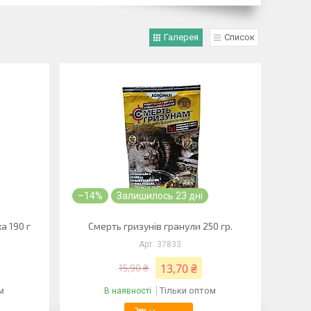
Галерея
Список
–14%
Залишилось 23 дні
а 190 г
Смерть гризунів гранули 250 гр.
37833
13,70 ₴
15,90 ₴
м
Тільки оптом
В наявності