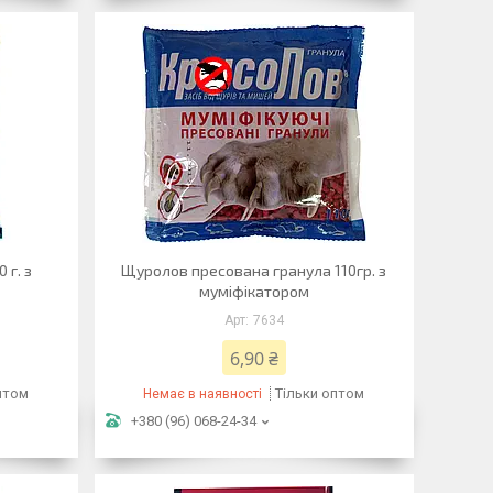
 г. з
Щуролов пресована гранула 110гр. з
муміфікатором
7634
6,90 ₴
птом
Тільки оптом
Немає в наявності
+380 (96) 068-24-34