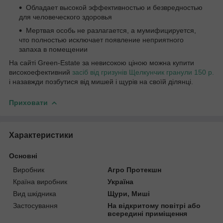
Обладает высокой эффективностью и безвредностью
для человеческого здоровья
Мертвая особь не разлагается, а мумифицируется,
что полностью исключает появление неприятного
запаха в помещении
На сайті Green-Estate за невисокою ціною можна купити
високоефективний
засіб від гризунів Щелкунчик гранули 150 р.
і назавжди позбутися від мишей і щурів на своїй ділянці.
Приховати
Характеристики
Основні
Виробник
Агро Протекшн
Країна виробник
Україна
Вид шкідника
Щури, Миші
Застосування
На відкритому повітрі або
всередині приміщення