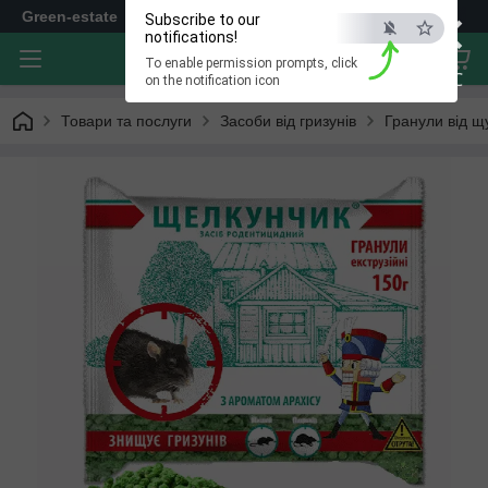
×
Green-estate
Subscribe to our
notifications!
To enable permission prompts, click
ESC
on the notification icon
Товари та послуги
Засоби від гризунів
Гранули від щ