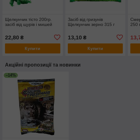
Щелкунчик тісто 200гр.
Засіб від гризунів
Смер
засіб від щурів і мишей
Щелкунчик зерно 315 г
250 
22,80
13,10
13,
₴
₴
Купити
Купити
Акційні пропозиції та новинки
–14%