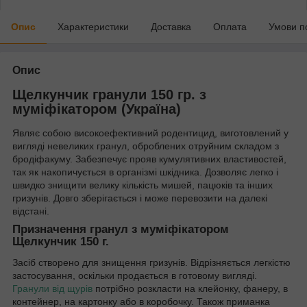
Опис
Характеристики
Доставка
Оплата
Умови п
Опис
Щелкунчик гранули 150 гр. з
муміфікатором (Україна)
Являє собою високоефективний родентицид, виготовлений у
вигляді невеликих гранул, оброблених отруйним складом з
бродіфакуму. Забезпечує прояв кумулятивних властивостей,
так як накопичується в організмі шкідника. Дозволяє легко і
швидко знищити велику кількість мишей, пацюків та інших
гризунів. Довго зберігається і може перевозити на далекі
відстані.
Призначення гранул з муміфікатором
Щелкунчик 150 г.
Засіб створено для знищення гризунів. Відрізняється легкістю
застосування, оскільки продається в готовому вигляді.
Гранули від щурів
потрібно розкласти на клейонку, фанеру, в
контейнер, на картонку або в коробочку. Також приманка