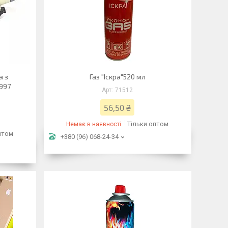
а з
Газ "Іскра"520 мл
2997
71512
56,50 ₴
Тільки оптом
Немає в наявності
птом
+380 (96) 068-24-34