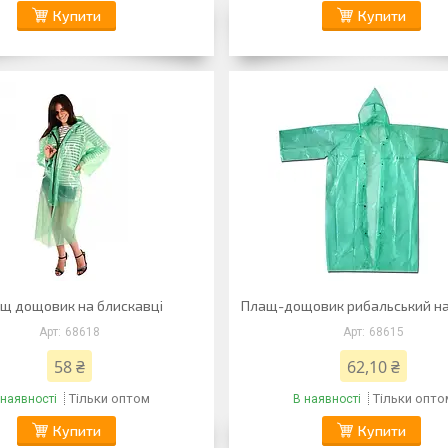
Купити
Купити
щ дощовик на блискавці
Плащ-дощовик рибальський на
68618
68615
58 ₴
62,10 ₴
Тільки оптом
Тільки опто
 наявності
В наявності
Купити
Купити