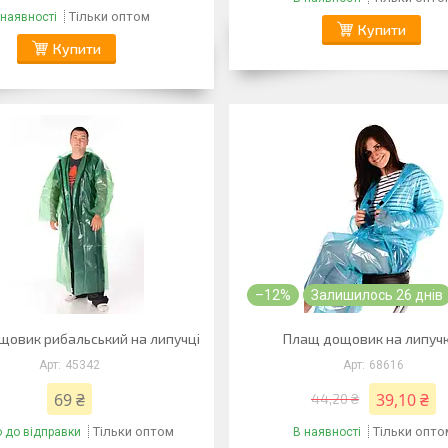
Тільки оптом
 наявності
Купити
Купити
–12%
Залишилось 26 днів
овик рибальський на липучці
Плащ дощовик на липуч
45342
68616
69 ₴
39,10 ₴
44,20 ₴
Тільки оптом
Тільки опто
о до відправки
В наявності