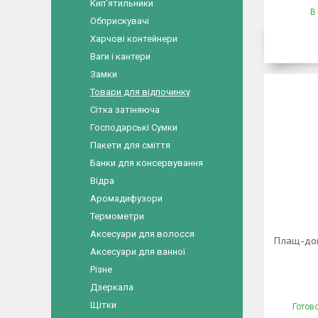
Кип'ятильники
В
Обприскувачі
Харчові контейнери
Ваги і кантери
Замки
Товари для відпочинку
Сітка затіняюча
Господарські Сумки
Пакети для сміття
Банки для консервування
Відра
Аромадифузори
Термометри
Аксесуари для волосся
Плащ-дощ
Аксесуари для ванної
Різне
Дзеркала
Щітки
Готов