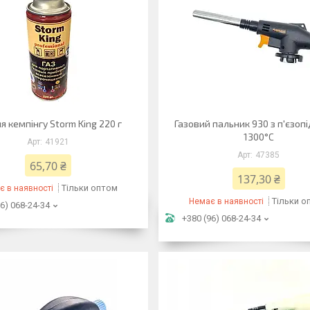
ля кемпінгу Storm King 220 г
Газовий пальник 930 з п'єзоп
1300°C
41921
47385
65,70 ₴
137,30 ₴
Тільки оптом
є в наявності
Тільки о
Немає в наявності
6) 068-24-34
+380 (96) 068-24-34