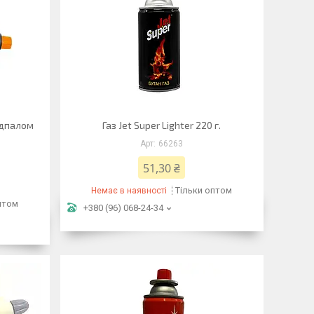
ідпалом
Газ Jet Super Lighter 220 г.
66263
51,30 ₴
Тільки оптом
Немає в наявності
птом
+380 (96) 068-24-34