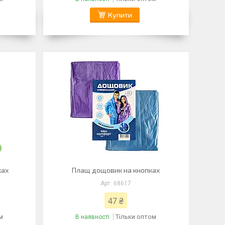
Купити
ках
Плащ дощовик на кнопках
68617
47 ₴
м
Тільки оптом
В наявності