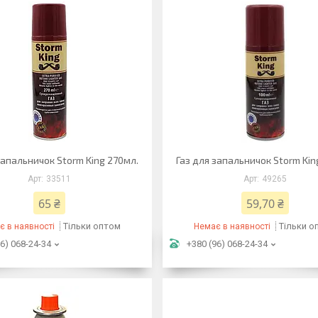
запальничок Storm King 270мл.
Газ для запальничок Storm Kin
33511
49265
65 ₴
59,70 ₴
Тільки оптом
Тільки о
є в наявності
Немає в наявності
6) 068-24-34
+380 (96) 068-24-34