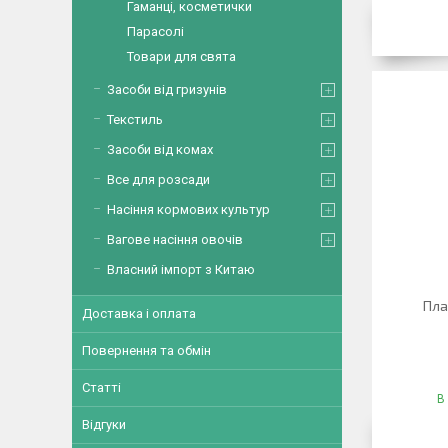
Гаманці, косметички
Парасолі
Товари для свята
Засоби від гризунів
Текстиль
Засоби від комах
Все для розсади
Насіння кормових культур
Вагове насіння овочів
Власний імпорт з Китаю
Пла
Доставка і оплата
Повернення та обмін
Статті
В
Відгуки