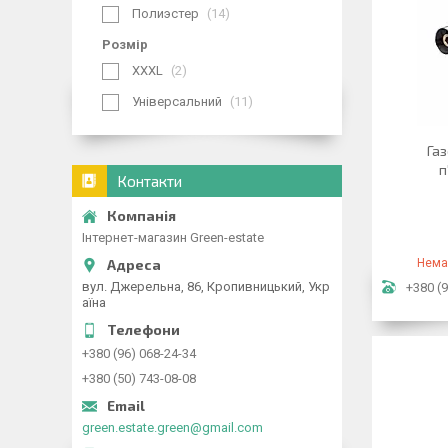
Полиэстер
14
Розмір
XXXL
2
Універсальний
11
Га
п
Контакти
Інтернет-магазин Green-estate
Нема
вул. Джерельна, 86, Кропивницький, Укр
+380 (9
аїна
+380 (96) 068-24-34
+380 (50) 743-08-08
green.estate.green@gmail.com