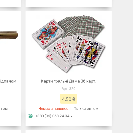
підпалом
Карти гральні Дама 36 карт.
320
4,50 ₴
птом
Тільки оптом
Немає в наявності
+380 (96) 068-24-34