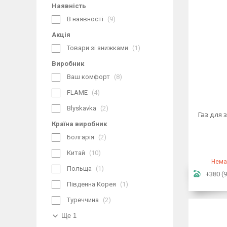
Наявність
В наявності
9
Акція
Товари зі знижками
1
Виробник
Ваш комфорт
8
FLAME
4
Blyskavka
2
Газ для 
Країна виробник
Болгарія
2
Китай
10
Нема
Польща
1
+380 (9
Південна Корея
1
Туреччина
2
Ще 1