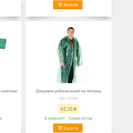
Купити
 кнопках
Дощовик рибальський на липучці
63284
62,10 ₴
м
Тільки оптом
В наявності
Купити