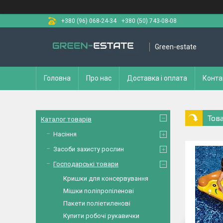
+380 (96) 068-24-34
+380 (50) 743-08-08
Green-estate
Головна
Про нас
Доставка і оплата
Конта
Тов
Каталог товарів
Насіння
Засоби захисту рослин
Господарські товари
Кришки для консервування
Мішки поліпропіленові
Пакети поліетиленові
Купити робочі рукавички