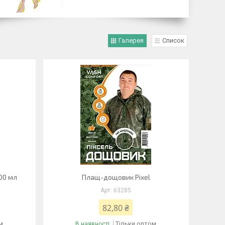
Галерея
Список
00 мл
Плащ-дощовик Pixel
63285
82,80 ₴
м
Тільки оптом
В наявності