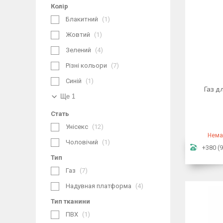
Колір
Блакитний
1
Жовтий
1
Зелений
4
Різні кольори
7
Синій
1
Газ д
Ще 1
Стать
Унісекс
12
Нема
Чоловічий
1
+380 (9
Тип
Газ
7
Надувная платформа
4
Тип тканини
ПВХ
1