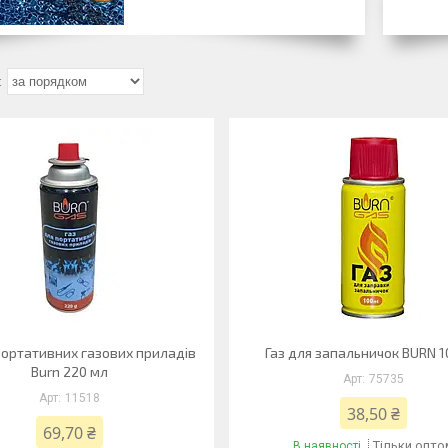
портативних газових приладів
Газ для запальничок BURN 1
Burn 220 мл
75735
11518
38,50 ₴
69,70 ₴
Тільки опто
В наявності