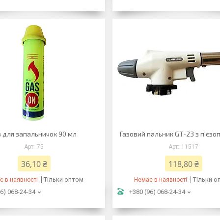
з для запальничок 90 мл
Газовий пальник GT-23 з п'єзо
75
11517
36,10 ₴
118,80 ₴
Тільки оптом
Тільки о
є в наявності
Немає в наявності
6) 068-24-34
+380 (96) 068-24-34