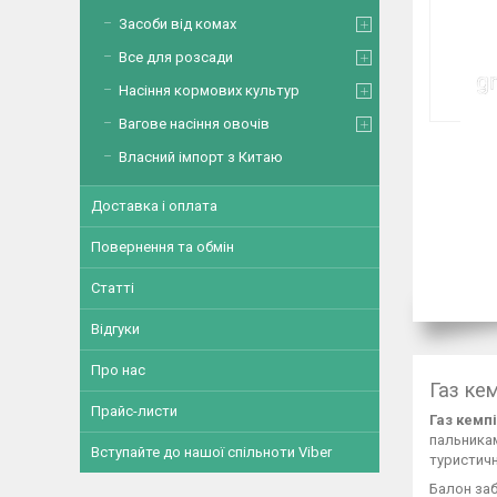
Засоби від комах
Все для розсади
Насіння кормових культур
Вагове насіння овочів
Власний імпорт з Китаю
Доставка і оплата
Повернення та обмін
Статті
Відгуки
Про нас
Газ ке
Прайс-листи
Газ кемп
пальникам
Вступайте до нашої спільноти Viber
туристичн
Балон заб