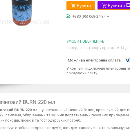
Купити
Купити з
+380 (96) 068-24-34
повернення товару протягом 14 дн
У компанії підключені електронні п
покидаючи сайту.
мпінговий BURN 220 мл
інговий BURN 220 мл
– універсальний газовий балон, призначений для 
и, лампами, обігрівачами та іншими портативними газовими приладами. 
их походів, пікніків та господарських потреб.
езпечує стабільне горіння полум'я, швидке підключення та економну ви