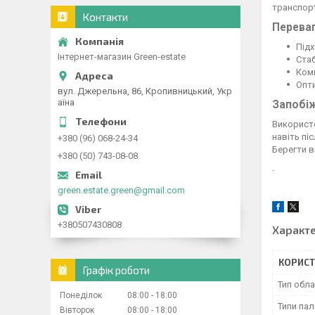
транспорт
Контакти
Переваг
Підх
Інтернет-магазин Green-estate
Стаб
Комп
Опти
вул. Джерельна, 86, Кропивницький, Укр
аїна
Запобіж
Використо
навіть пі
+380 (96) 068-24-34
Берегти ві
+380 (50) 743-08-08
.
green.estate.green@gmail.com
+380507430808
Характ
КОРИСТ
Графік роботи
Тип обл
Понеділок
08:00
18:00
Типи па
Вівторок
08:00
18:00