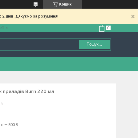
Кошик
 2 днів. Дякуємо за розуміння!
аїна
Пошук...
х приладів Burn 220 мл
18
ті — 800 ₴