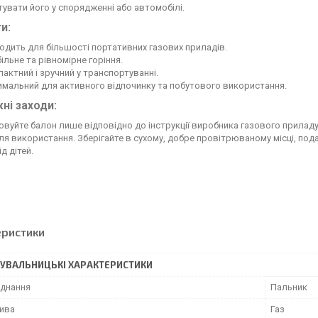
увати його у спорядженні або автомобілі.
и:
одить для більшості портативних газових приладів.
ільне та рівномірне горіння.
актний і зручний у транспортуванні.
мальний для активного відпочинку та побутового використання.
ні заходи:
вуйте балон лише відповідно до інструкції виробника газового приладу
сля використання. Зберігайте в сухому, добре провітрюваному місці, под
д дітей.
еристики
УВАЛЬНИЦЬКІ ХАРАКТЕРИСТИКИ
аднання
Пальник
лива
Газ