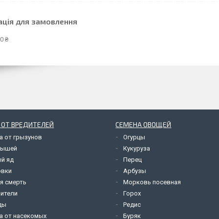
ація для замовлення
0 ₴
 ОТ ВРЕДИТЕЛЕЙ
СЕМЕНА ОВОЩЕЙ
а от грызунов
Огурцы
мышей
Кукуруза
й яд
Перец
овки
Арбузы
я смерть
Морковь посевная
ители
Горох
ды
Редис
а от насекомых
Буряк