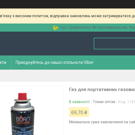
зв’язку з високим попитом, відправка замовлень може затримуватися до
вул. Джерельна, 86, Кропивницький, Укр
кти
Приєднуйтесь до нашої спільноти Viber
Газ для портативних газови
В наявності
Тільки оптом
Код:
115
69,70 ₴
Мінімальна сума замовлення на сай