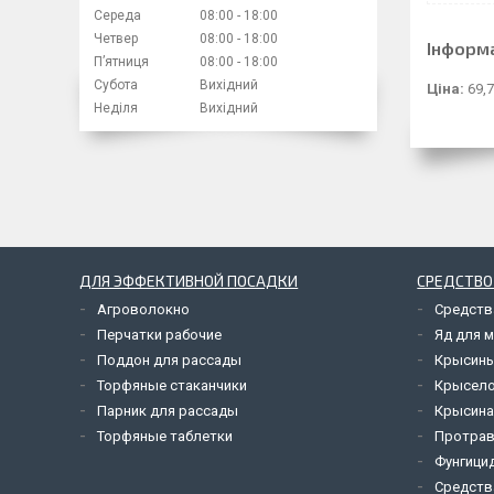
Середа
08:00
18:00
Четвер
08:00
18:00
Інформ
Пʼятниця
08:00
18:00
Субота
Вихідний
Ціна:
69,7
Неділя
Вихідний
ДЛЯ ЭФФЕКТИВНОЙ ПОСАДКИ
СРЕДСТВО
Агроволокно
Средств
Перчатки рабочие
Яд для 
Поддон для рассады
Крысины
Торфяные стаканчики
Крысел
Парник для рассады
Крысина
Торфяные таблетки
Протрав
Фунгици
Средств