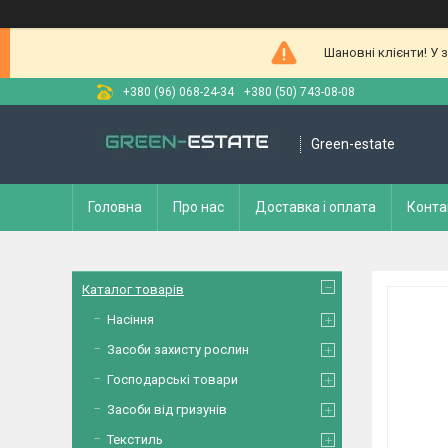
Шановні клієнти! У 
+380 (96) 068-24-34
+380 (50) 743-08-08
Green-estate
Головна
Про нас
Доставка і оплата
Конта
Каталог товарів
Насіння
Засоби захисту рослин
Господарські товари
Засоби від гризунів
Текстиль