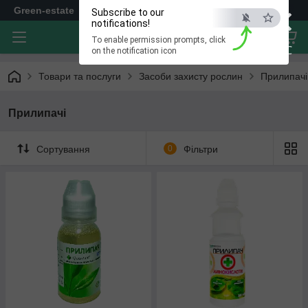
×
Green-estate
Subscribe to our
notifications!
To enable permission prompts, click
ESC
on the notification icon
Товари та послуги
Засоби захисту рослин
Прилипачі
Прилипачі
Сортування
0
Фільтри