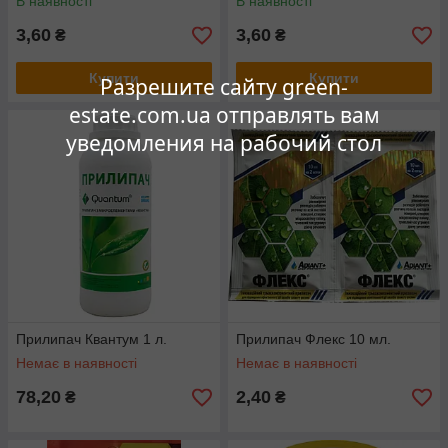
В наявності
В наявності
3,60
3,60
₴
₴
Купити
Купити
Разрешите сайту green-
estate.com.ua отправлять вам
уведомления на рабочий стол
Прилипач Квантум 1 л.
Прилипач Флекс 10 мл.
Немає в наявності
Немає в наявності
78,20
2,40
₴
₴