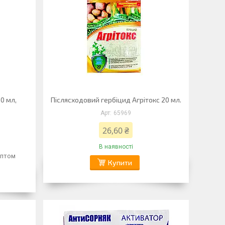
0 мл,
Післясходовий гербіцид Агрітокс 20 мл.
65969
26,60 ₴
В наявності
оптом
Купити