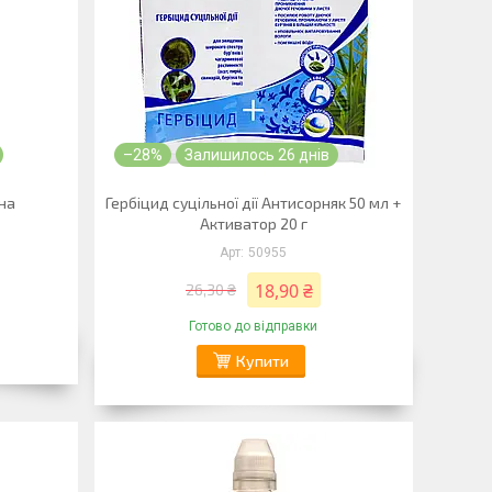
–28%
Залишилось 26 днів
їна
Гербіцид суцільної дії Антисорняк 50 мл +
Активатор 20 г
50955
18,90 ₴
26,30 ₴
Готово до відправки
Купити