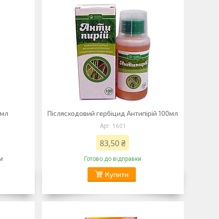
0мл
Післясходовий гербіцид Антипірій 100мл
1601
83,50 ₴
м
Готово до відправки
Купити