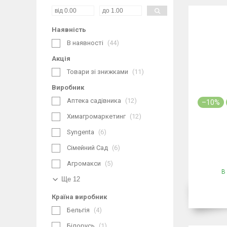
Наявність
В наявності
44
Акція
Товари зі знижками
11
Виробник
Аптека садівника
12
–10%
Химагромаркетинг
12
Syngenta
6
Сімейний Сад
6
Агромакси
5
В
Ще 12
Країна виробник
Бельгія
4
Білорусь
1