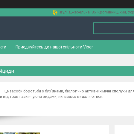
вул. Джерельна, 86, Кропивницький, Укр
кти
Приєднуйтесь до нашої спільноти Viber
біциди
 — це засоби боротьби з бур'янами, біологічно активні хімічні сполуки дл
 від трав і закінчуючи видами, які важко видаляються.