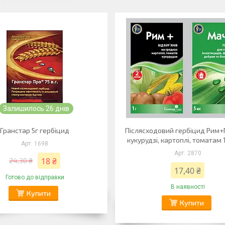
Залишилось 26 днів
Гранстар 5г гербіцид
Післясходовий гербіцид Рим+
кукурудзі, картоплі, томатам 
1698
2870
18 ₴
24,30 ₴
17,40 ₴
Готово до відправки
В наявності
Купити
Купити