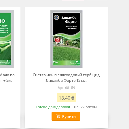
Мачо по
Системний післясходовий гербіцид
1г + 5мл
Дикамба Форте 15 мл.
68159
18,40 ₴
Тільки оптом
Готово до відправки
Купити