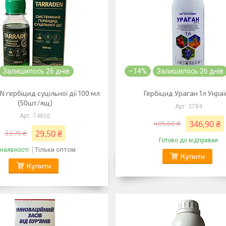
Залишилось 26 днів
–14%
Залишилось 26 днів
 гербіцид суцільної дії 100 мл
Гербіцид Ураган 1л Укра
(50шт/ящ)
3784
74850
346,90 ₴
405,60 ₴
29,50 ₴
33,70 ₴
Готово до відправки
Тільки оптом
 наявності
Купити
Купити