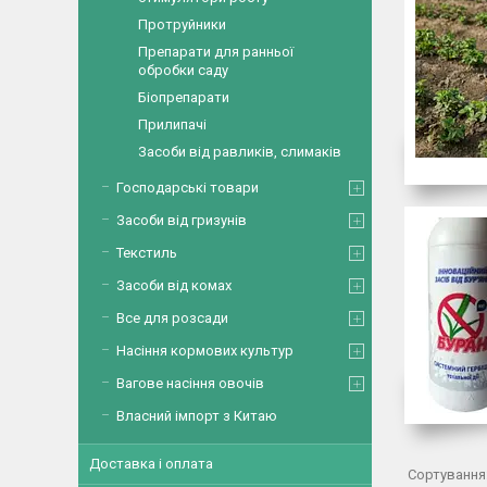
Протруйники
Препарати для ранньої
обробки саду
Біопрепарати
Прилипачі
Засоби від равликів, слимаків
Господарські товари
Засоби від гризунів
Текстиль
Засоби від комах
Все для розсади
Насіння кормових культур
Вагове насіння овочів
Власний імпорт з Китаю
Доставка і оплата