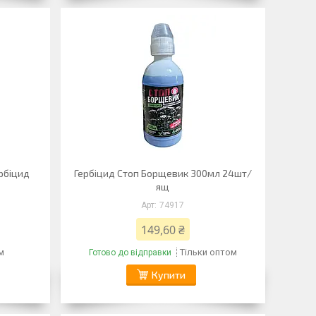
рбіцид
Гербіцид Стоп Борщевик 300мл 24шт/
ящ
74917
149,60 ₴
м
Тільки оптом
Готово до відправки
Купити