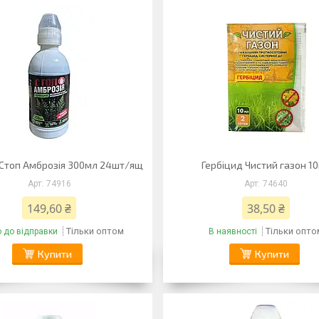
 Стоп Амброзія 300мл 24шт/ящ
Гербіцид Чистий газон 1
74916
74640
149,60 ₴
38,50 ₴
Тільки оптом
Тільки опто
о до відправки
В наявності
Купити
Купити