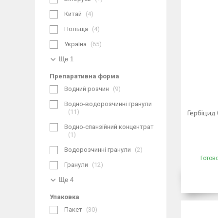
Китай
4
Польща
4
Україна
65
Ще 1
Препаративна форма
Водний розчин
9
Водно-водорозчинні гранули
11
Гербіцид
Водно-спанзійний концентрат
1
Водорозчинні гранули
2
Готов
Гранули
12
Ще 4
Упаковка
Пакет
30