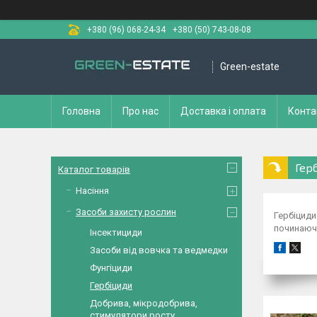
+380 (96) 068-24-34
+380 (50) 743-08-08
Green-estate
Головна
Про нас
Доставка і оплата
Конта
Гер
Каталог товарів
Насіння
Засоби захисту рослин
Гербіциди
починаючи
Інсектициди
Засоби від вовчка та ведмедки
Фунгіциди
Гербіциди
Добрива, мікродобрива,
стимулятори росту