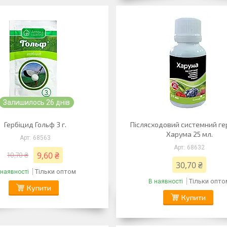
Залишилось 26 днів
Гербіцид Гольф 3 г.
Післясходовий системний ге
Харума 25 мл.
68563
68632
9,60 ₴
10,70 ₴
30,70 ₴
Тільки оптом
 наявності
Тільки опто
В наявності
Купити
Купити