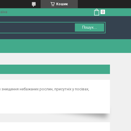
Кошик
аїна
Пошук...
я знищення небажаних рослин, присутніх у посівах,