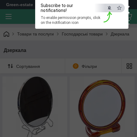
×
Green-estate
Subscribe to our
notifications!
To enable permission prompts, click
ESC
on the notification icon
Товари та послуги
Господарські товари
Дзеркала
Дзеркала
Сортування
0
Фільтри