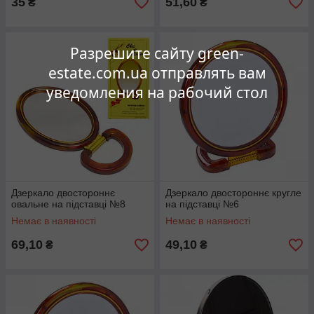
35
51,60
₴
₴
Разрешите сайту green-
estate.com.ua отправлять вам
уведомления на рабочий стол
Дзеркало двостороннє
Дзеркало двостороннє кругле
овальне на підставці №8
на підставці №6
Немає в наявності
Немає в наявності
69,10
49,10
₴
₴