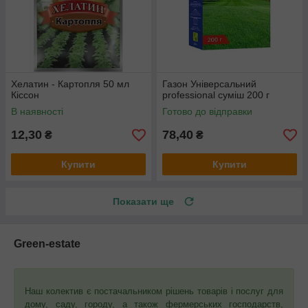
Хелатин - Картопля 50 мл
Газон Універсальний
Кіссон
рrofessional суміш 200 г
В наявності
Готово до відправки
12,30
78,40
₴
₴
Купити
Купити
Показати ще
Green-estate
Наш колектив є постачальником рішень товарів і послуг для
дому, саду, городу, а також фермерських господарств,