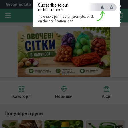
×
Green-estate
Subscribe to our
notifications!
To enable permission prompts, click
ESC
on the notification icon
Категорії
Новинки
Акції
Популярні групи