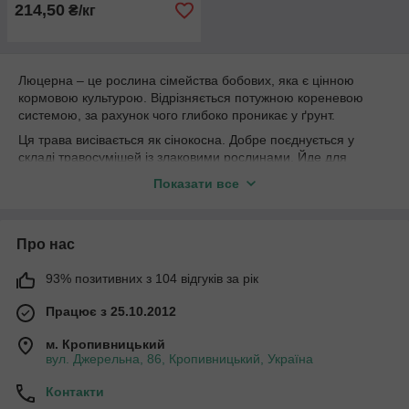
214,50
₴/кг
Люцерна – це рослина сімейства бобових, яка є цінною
кормовою культурою. Відрізняється потужною кореневою
системою, за рахунок чого глибоко проникає у ґрунт.
Ця трава висівається як сінокосна. Добре поєднується у
складі травосумішей із злаковими рослинами. Йде для
заготівлі сіна та силосу, на зелений корм, а також підходить
Показати все
на випасання. Але сфера можливого застосування цієї трави
ширша, ніж просто кормові цілі: вона використовується для
рекультивації та відновлення земель, медицини, косметології,
Про нас
дієтології, а також при облаштуванні ділянок.
Основні особливості люцерни
93% позитивних з 104 відгуків за рік
Ціна за кг люцерни посівної в магазині «Green Estate»
Працює з 25.10.2012
залежить від варіанта фасування – у нас є насіння у
фірмових крафт-мішках по 25 кг.
м. Кропивницький
вул. Джерельна, 86, Кропивницький, Україна
Ця трава має ряд характерних особливостей:
Відрізняється швидким зростанням, може
Контакти
адаптуватися до різних кліматичних умов.