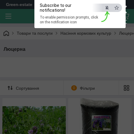
×
Green-estate
Subscribe to our
notifications!
To enable permission prompts, click
ESC
on the notification icon
Товари та послуги
Насіння кормових культур
Люцер
Люцерна
Сортування
0
Фільтри