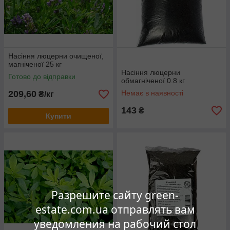
Насіння люцерни очищеної,
магніченої 25 кг
Насіння люцерни
Готово до відправки
обмагніченої 0.8 кг
209,60
Немає в наявності
₴/кг
143
₴
Купити
Разрешите сайту green-
estate.com.ua отправлять вам
уведомления на рабочий стол