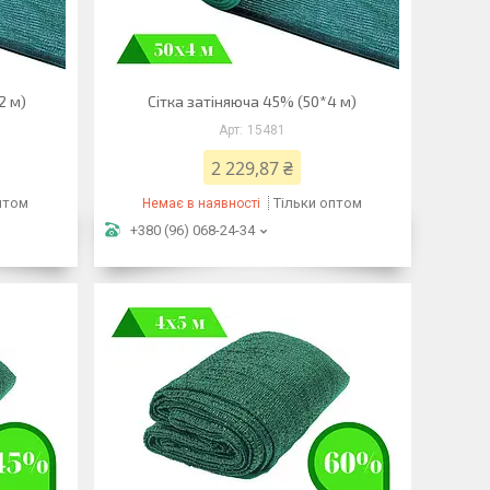
2 м)
Сітка затіняюча 45% (50*4 м)
15481
2 229,87 ₴
птом
Тільки оптом
Немає в наявності
+380 (96) 068-24-34