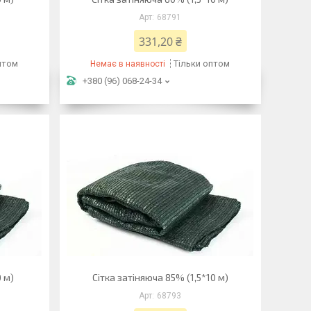
68791
331,20 ₴
птом
Тільки оптом
Немає в наявності
+380 (96) 068-24-34
 м)
Сітка затіняюча 85% (1,5*10 м)
68793