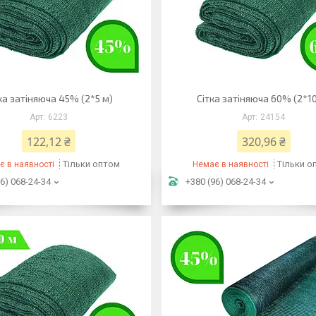
ка затіняюча 45% (2*5 м)
Сітка затіняюча 60% (2*1
6223
24154
122,12 ₴
320,96 ₴
Тільки оптом
Тільки о
є в наявності
Немає в наявності
6) 068-24-34
+380 (96) 068-24-34