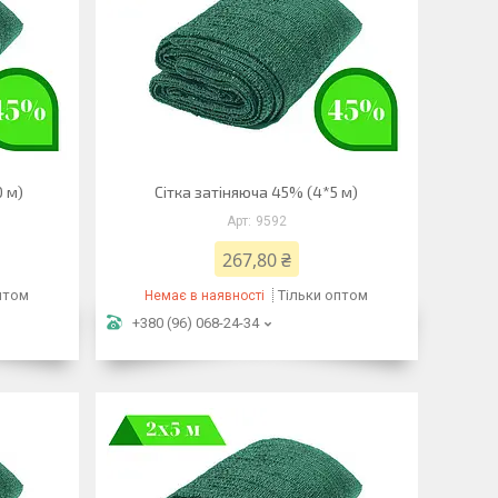
0 м)
Сітка затіняюча 45% (4*5 м)
9592
267,80 ₴
птом
Тільки оптом
Немає в наявності
+380 (96) 068-24-34