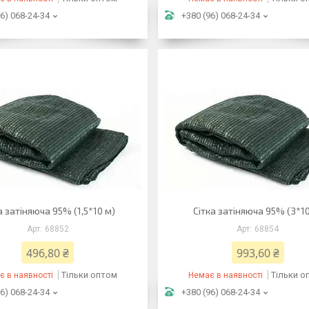
6) 068-24-34
+380 (96) 068-24-34
а затіняюча 95% (1,5*10 м)
Сітка затіняюча 95% (3*10
68852
68854
496,80 ₴
993,60 ₴
Тільки оптом
Тільки о
є в наявності
Немає в наявності
6) 068-24-34
+380 (96) 068-24-34