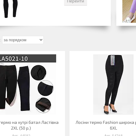
Перейти
термо на хутрі батал Ластівка
Лосіни термо Fashion широка
2XL (50 р.)
6XL