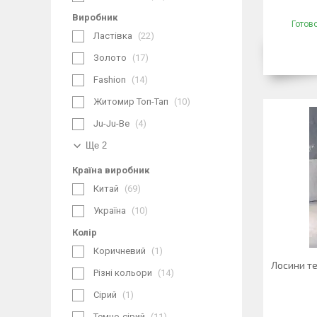
Виробник
Готов
Ластівка
22
Золото
17
Fashion
14
Житомир Топ-Тап
10
Ju-Ju-Be
4
Ще 2
Країна виробник
Китай
69
Україна
10
Колір
Коричневий
1
Лосини те
Різні кольори
14
Сірий
1
Темно-сірий
11