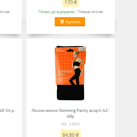
170 ₴
оптом
Тільки оптом
Готово до відправки
Купити
48-54 р.
Лосіни жіночі Slimming Panty асорті 42-
48р
54509
84,80 ₴