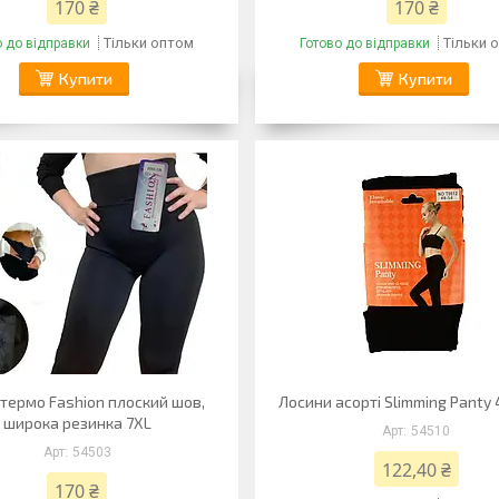
170 ₴
170 ₴
Тільки оптом
Тільки 
о до відправки
Готово до відправки
Купити
Купити
 термо Fashion плоский шов,
Лосини асорті Slimming Panty 
широка резинка 7XL
54510
54503
122,40 ₴
170 ₴