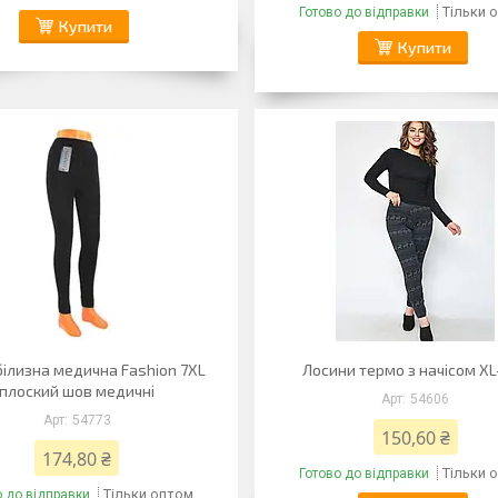
Тільки 
Готово до відправки
Купити
Купити
ілизна медична Fashion 7XL
Лосини термо з начісом XL
плоский шов медичні
54606
54773
150,60 ₴
174,80 ₴
Тільки 
Готово до відправки
Тільки оптом
о до відправки