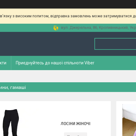
зв’язку з високим попитом, відправка замовлень може затримуватися до
вул. Джерельна, 86, Кропивницький, Укр
кти
Приєднуйтесь до нашої спільноти Viber
ини, гамаші
ЛОСІНИ ЖІНОЧІ