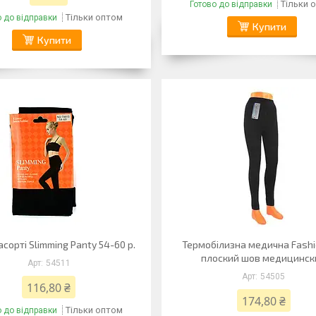
Тільки 
Готово до відправки
Тільки оптом
о до відправки
Купити
Купити
сорті Slimming Panty 54-60 р.
Термобілизна медична Fashi
плоский шов медицинск
54511
54505
116,80 ₴
174,80 ₴
Тільки оптом
о до відправки