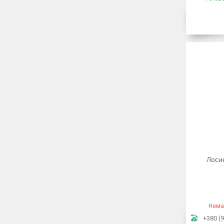
Лосин
Нема
+380 (9