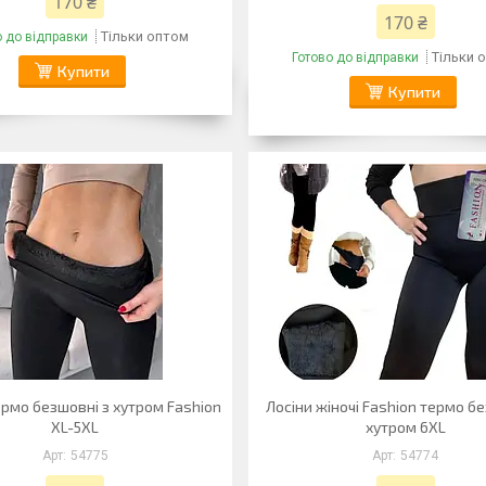
170 ₴
170 ₴
Тільки оптом
о до відправки
Тільки 
Готово до відправки
Купити
Купити
рмо безшовні з хутром Fashion
Лосіни жіночі Fashion термо б
XL-5XL
хутром 6XL
54775
54774