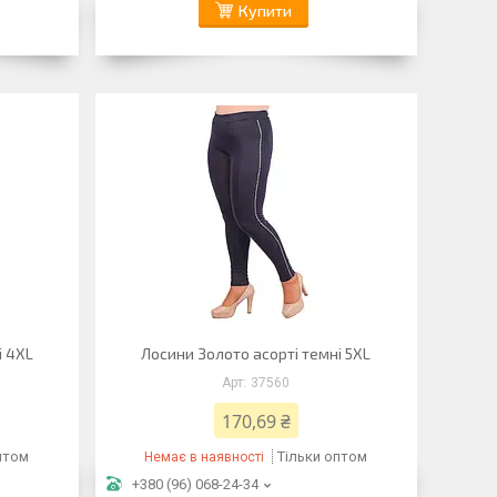
Купити
і 4XL
Лосини Золото асорті темні 5XL
37560
170,69 ₴
птом
Тільки оптом
Немає в наявності
+380 (96) 068-24-34