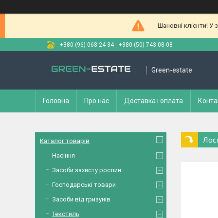
Шановні клієнти! У 
+380 (96) 068-24-34
+380 (50) 743-08-08
Green-estate
Головна
Про нас
Доставка і оплата
Конта
Лос
Каталог товарів
Насіння
Засоби захисту рослин
Господарські товари
Засоби від гризунів
Текстиль