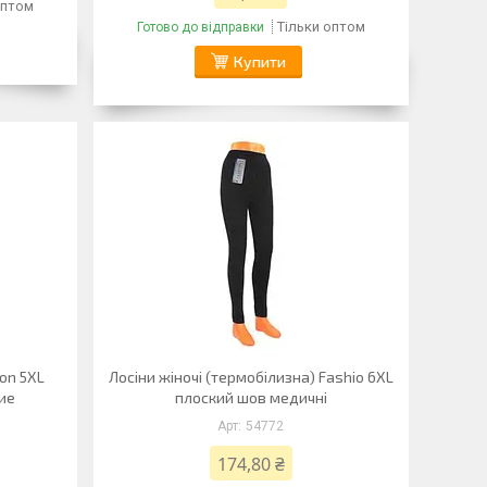
оптом
Тільки оптом
Готово до відправки
Купити
on 5XL
Лосіни жіночі (термобілизна) Fashio 6XL
ие
плоский шов медичні
54772
174,80 ₴