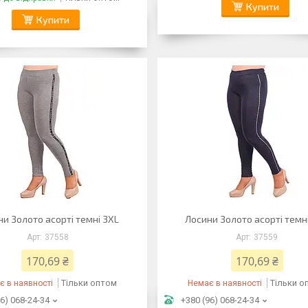
Купити
Купити
и Золото асорті темні 3XL
Лосини Золото асорті темн
37558
37559
170,69 ₴
170,69 ₴
Тільки оптом
Тільки о
є в наявності
Немає в наявності
6) 068-24-34
+380 (96) 068-24-34