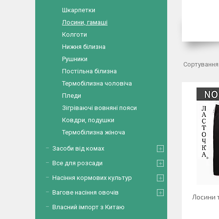
Шкарпетки
Лосини, гамаші
Колготи
Нижня білизна
Рушники
Постільна білизна
Термобілизна чоловіча
Пледи
Зігріваючі вовняні пояси
Ковдри, подушки
Термобілизна жіноча
Засоби від комах
Все для розсади
Насіння кормових культур
Вагове насіння овочів
Лосини 
Власний імпорт з Китаю