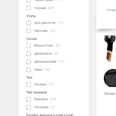
Чорний
49
Готов
Стать
Для дівчаток
11
Жіночий
10
Сезон
Весна/Осінь
6
Демисезон
3
Демісезонний
11
Зима
56
Тип
Лосины
1
Тип тканини
Лосіни
Бавовна
37
Поліамід
1
Розмір жіночого одягу (UA)