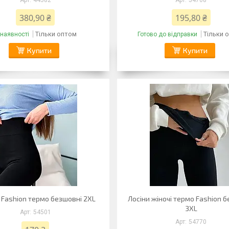
44582
54768
380,90 ₴
195,80 ₴
Тільки оптом
Тільки 
 наявності
Готово до відправки
Купити
Купити
 Fashion термо безшовні 2XL
Лосіни жіночі термо Fashion 
3XL
54501
54770