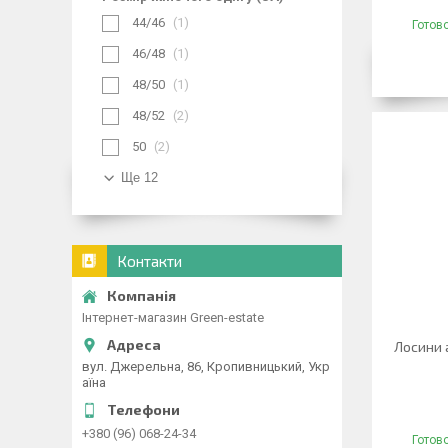
44/46
1
Готов
46/48
1
48/50
1
48/52
2
50
2
Ще 12
Контакти
Інтернет-магазин Green-estate
Лосини а
вул. Джерельна, 86, Кропивницький, Укр
аїна
+380 (96) 068-24-34
Готов