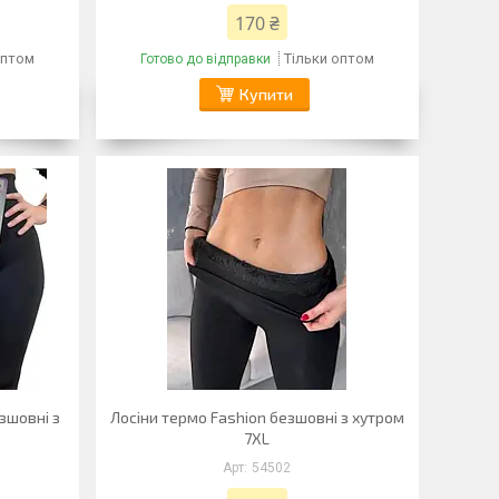
170 ₴
оптом
Тільки оптом
Готово до відправки
Купити
езшовні з
Лосіни термо Fashion безшовні з хутром
7XL
54502