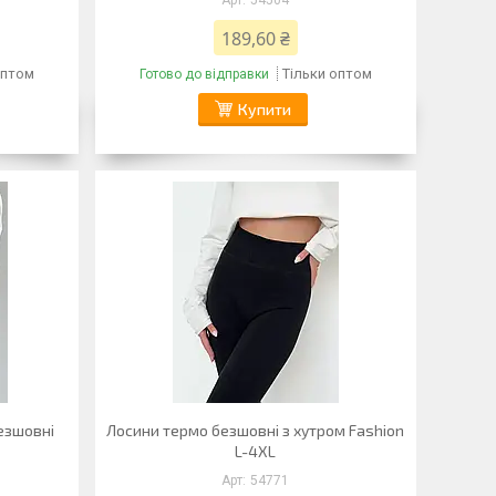
54504
189,60 ₴
оптом
Тільки оптом
Готово до відправки
Купити
безшовні
Лосини термо безшовні з хутром Fashion
L-4XL
54771