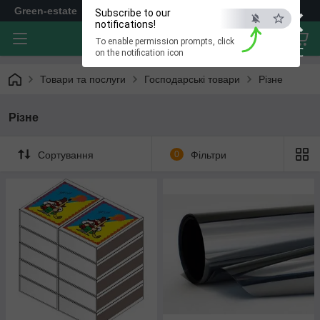
×
Green-estate
Subscribe to our
notifications!
To enable permission prompts, click
ESC
on the notification icon
Товари та послуги
Господарські товари
Різне
Різне
Сортування
0
Фільтри