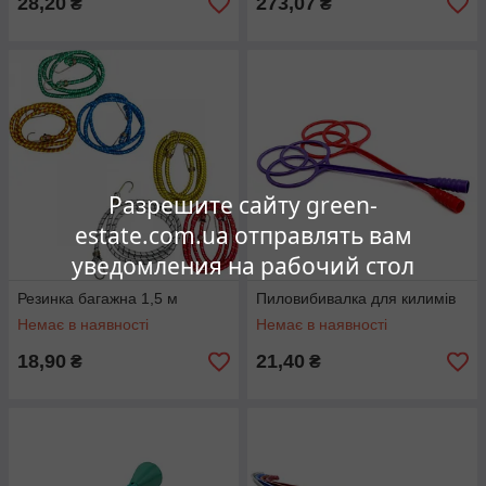
28,20
273,07
₴
₴
Разрешите сайту green-
estate.com.ua отправлять вам
уведомления на рабочий стол
Резинка багажна 1,5 м
Пиловибивалка для килимів
Немає в наявності
Немає в наявності
18,90
21,40
₴
₴