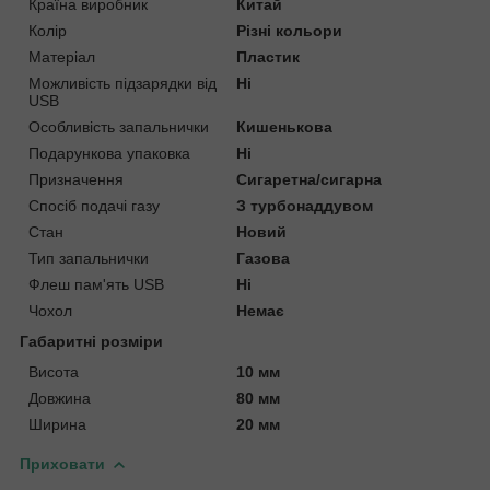
Країна виробник
Китай
Колір
Різні кольори
Матеріал
Пластик
Можливість підзарядки від
Ні
USB
Особливість запальнички
Кишенькова
Подарункова упаковка
Ні
Призначення
Сигаретна/сигарна
Спосіб подачі газу
З турбонаддувом
Стан
Новий
Тип запальнички
Газова
Флеш пам'ять USB
Ні
Чохол
Немає
Габаритні розміри
Висота
10 мм
Довжина
80 мм
Ширина
20 мм
Приховати