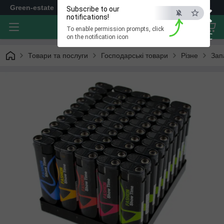
×
Green-estate
Subscribe to our
notifications!
To enable permission prompts, click
ESC
on the notification icon
Товари та послуги
Господарські товари
Різне
Зап