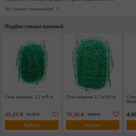
Всі умови повернення
Подібні товари компанії
Сітка огіркова, 1,7 м*5 м
Сітка огіркова 1,7 м*10 м
Сітк
50х
45,20
79,30
4,6
₴
₴
51,10 ₴
98,80 ₴
Купити
Купити