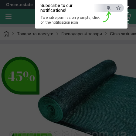
×
Green-estate
Subscribe to our
notifications!
To enable permission prompts, click
ESC
on the notification icon
Товари та послуги
Господарські товари
Сітка затіня