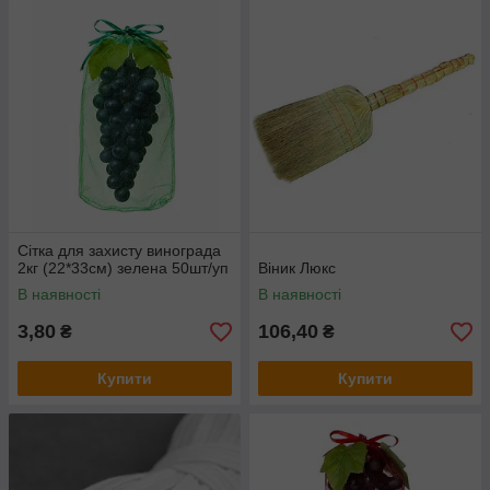
Сітка для захисту винограда
2кг (22*33см) зелена 50шт/уп
Віник Люкс
В наявності
В наявності
3,80
106,40
₴
₴
Купити
Купити