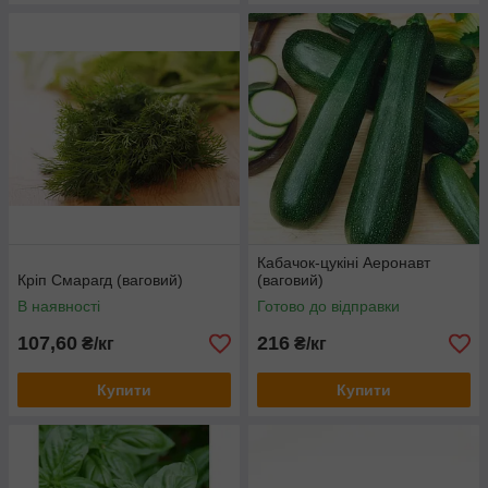
Кабачок-цукіні Аеронавт
Кріп Смарагд (ваговий)
(ваговий)
В наявності
Готово до відправки
107,60
216
₴/кг
₴/кг
Купити
Купити