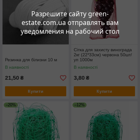
Разрешите сайту green-
estate.com.ua отправлять вам
уведомления на рабочий стол
Сітка для захисту винограда
2кг (22*33см) червона 50шт/
Резинка для білизни 10 м
уп 1000м
В наявності
В наявності
21,50
3,80
₴
₴
Купити
Купити
–20%
–12%