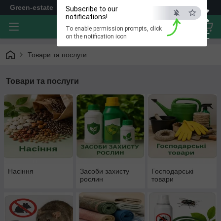
×
Green-estate
Subscribe to our
notifications!
To enable permission prompts, click
ESC
on the notification icon
Товари та послуги
Товари та послуги
Насіння
Засоби захисту
Господарські
рослин
товари