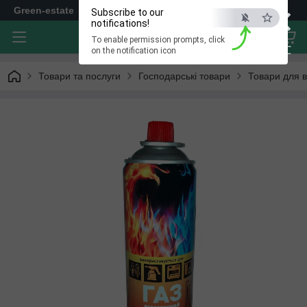
×
Green-estate
Subscribe to our
notifications!
To enable permission prompts, click
ESC
on the notification icon
Товари та послуги
Господарські товари
Товари для в