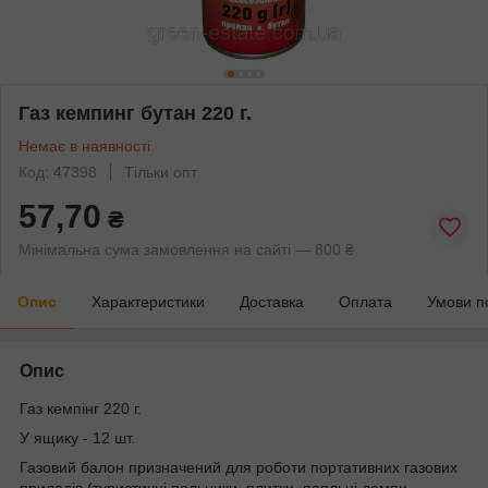
Газ кемпинг бутан 220 г.
Немає в наявності
Код: 47398
Тільки опт
57,70
₴
Мінімальна сума замовлення на сайті — 800 ₴
Опис
Характеристики
Доставка
Оплата
Умови п
Опис
Газ кемпінг 220 г.
У ящику - 12 шт.
Газовий балон призначений для роботи портативних газових
приладів (туристичні пальники, плитки, паяльні лампи,