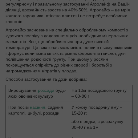
регулярному і правильному застосуванні Агролайф на Вашій
ділянці, врожайність зросте на 40%-50%. Агролайф – це мрія
кожного городника, втілена в життя і не потребує особливих
клопотів.
Агролайф засноване на спеціально обробленому компості з
курячого посліду з додаванням усіх необхідних мінеральних
елементів. Все, що обробляється при дуже високій
температурі. Це виключає можливість появи в ньому шкідників
і формує величезна кількість різних ферментів і кислот, для
поліпшення родючості ґрунту. При цьому у рослин
покращується опірність до різних хвороб і боротьбі з
нагромадженням нітратів у плодах.
Способи застосування та дози добрива:
Вирощування
розсади
будь-
На 10кг посадкового грунту
яких овочевих культур
– 60-80 г
При посіві
насіння
, садіння
У кожну посадочну яму –
картоплі, цибулі, розсади
15-20 г;
або в рядки, з розрахунку
30-40 г на 1м