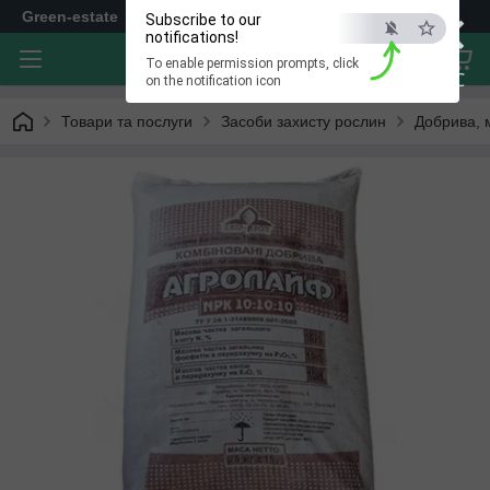
×
Green-estate
Subscribe to our
notifications!
To enable permission prompts, click
ESC
on the notification icon
Товари та послуги
Засоби захисту рослин
Добрива, 