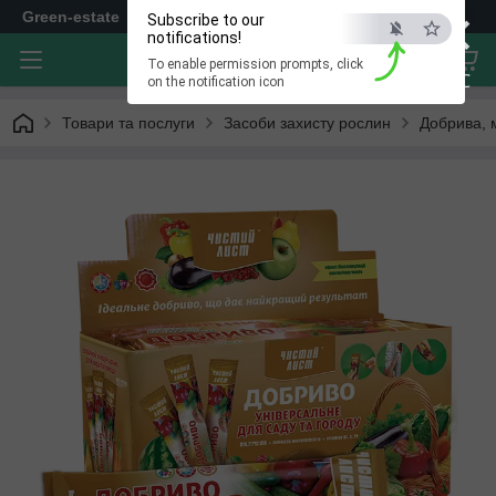
×
Green-estate
Subscribe to our
notifications!
To enable permission prompts, click
ESC
on the notification icon
Товари та послуги
Засоби захисту рослин
Добрива, 