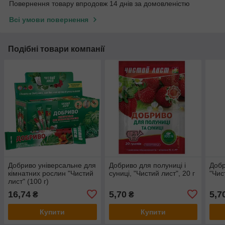
Повернення товару впродовж 14 днів за домовленістю
Всі умови повернення
Подібні товари компанії
Добриво універсальне для
Добриво для полуниці і
Добр
кімнатних рослин "Чистий
суниці, "Чистий лист", 20 г
"Чис
лист" (100 г)
16,74
5,70
5,7
₴
₴
Купити
Купити