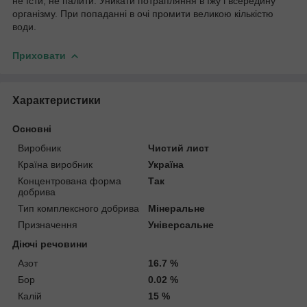
не їсти, не палити. Уникати потрапляння в їжу і всередину
організму. При попаданні в очі промити великою кількістю
води.
Приховати
Характеристики
Основні
Виробник
Чистий лист
Країна виробник
Україна
Концентрована форма
Так
добрива
Тип комплексного добрива
Мінеральне
Призначення
Універсальне
Діючі речовини
Азот
16.7 %
Бор
0.02 %
Калій
15 %