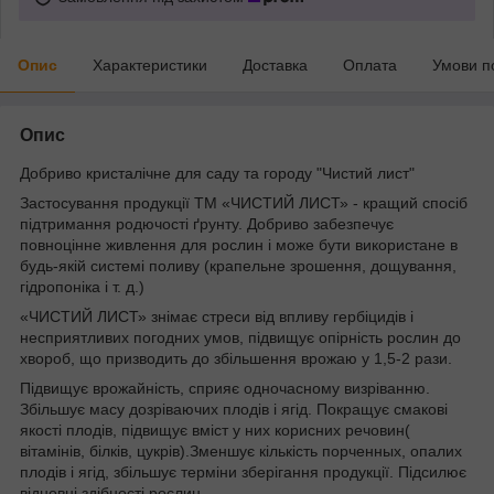
Опис
Характеристики
Доставка
Оплата
Умови п
Опис
Добриво кристалічне для саду та городу "Чистий лист"
Застосування продукції ТМ «ЧИСТИЙ ЛИСТ» - кращий спосіб
підтримання родючості ґрунту. Добриво забезпечує
повноцінне живлення для рослин і може бути використане в
будь-якій системі поливу (крапельне зрошення, дощування,
гідропоніка і т. д.)
«ЧИСТИЙ ЛИСТ» знімає стреси від впливу гербіцидів і
несприятливих погодних умов, підвищує опірність рослин до
хвороб, що призводить до збільшення врожаю у 1,5-2 рази.
Підвищує врожайність, сприяє одночасному визріванню.
Збільшує масу дозріваючих плодів і ягід. Покращує смакові
якості плодів, підвищує вміст у них корисних речовин(
вітамінів, білків, цукрів).Зменшує кількість порченных, опалих
плодів і ягід, збільшує терміни зберігання продукції. Підсилює
відновні здібності рослин.