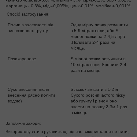
марганець - 0,3%, мідь-0,005%, цинк-0,01%, молібден-0,001%.
Спосіб застосування:
Полив в залежності від
Одну мірну ложку розчинити
виснаженості грунту
в 5-9 літрах води, або Ѕ
мірної ложки на 2-4,5 літра
.Поливати 2-4 рази на
місяць.
Позакореневе
Ѕ мірної ложки розчинити в
10 літрах води. Кропити 2-4
рази на місяць.
Сухе внесення після
5 ложок змішати з 1-2 кг
внесення рясно полити
Сухого розсипчастого піску
водою)
або грунту і рівномірно
внести на площу 2-3м 1 раз
в місяць
Запобіжні заходи:
Використовувати в рукавичках, під час використання не пити,