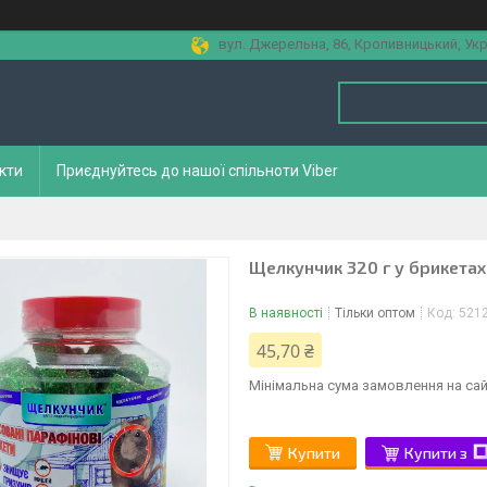
вул. Джерельна, 86, Кропивницький, Укр
кти
Приєднуйтесь до нашої спільноти Viber
Щелкунчик 320 г у брикетах
В наявності
Тільки оптом
Код:
521
45,70 ₴
Мінімальна сума замовлення на сай
Купити
Купити з