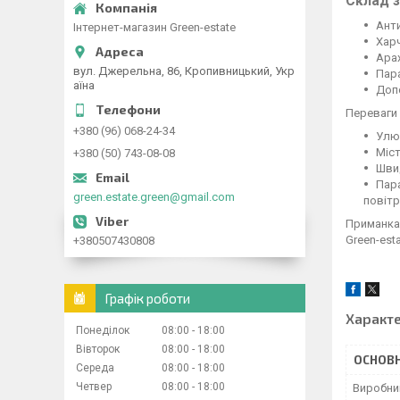
Склад з
Ант
Інтернет-магазин Green-estate
Хар
Ара
вул. Джерельна, 86, Кропивницький, Укр
Пар
аїна
Доп
Переваги
+380 (96) 068-24-34
Улюб
Міст
+380 (50) 743-08-08
Швид
Пара
green.estate.green@gmail.com
повітр
Приманка 
Green-est
+380507430808
Графік роботи
Характ
Понеділок
08:00
18:00
Вівторок
08:00
18:00
ОСНОВН
Середа
08:00
18:00
Четвер
08:00
18:00
Виробни