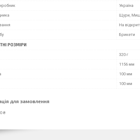
виробник
Україна
дника
Щури, Миш
вання
На відкрит
бу
Брикети
ТНІ РОЗМІРИ
320 г
1156 мм
а
100 мм
100 мм
ація для замовлення
0 ₴