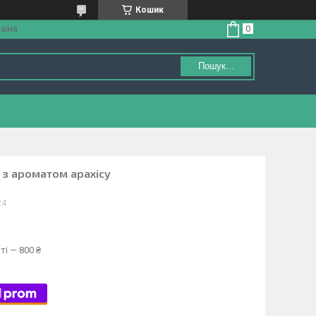
Кошик
аїна
Пошук...
 з ароматом арахісу
24
ті — 800 ₴