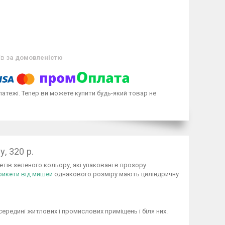
ів
за домовленістю
латежі. Тепер ви можете купити будь-який товар не
, 320 р.
етів зеленого кольору, які упаковані в прозору
рикети від мишей
однакового розміру мають циліндричну
ередині житлових і промислових приміщень і біля них.