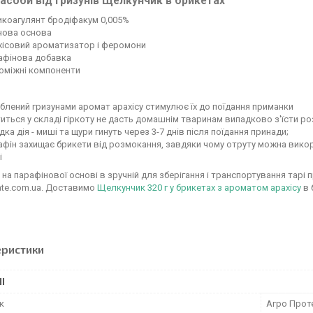
асоби від гризунів Щелкунчик в брикетах
икоагулянт бродіфакум 0,005%
чова основа
хісовий ароматизатор і феромони
афінова добавка
оміжні компоненти
лений гризунами аромат арахісу стимулює їх до поїдання приманки
иться у складі гіркоту не дасть домашнім тваринам випадково з'їсти роз
ка дія - миші та щури гинуть через 3-7 днів після поїдання принади;
фін захищає брикети від розмокання, завдяки чому отруту можна викор
і
на парафінової основі в зручній для зберігання і транспортування тарі 
ate.com.ua. Доставимо
Щелкунчик 320 г у брикетах з ароматом арахісу
в 
еристики
І
к
Агро Прот