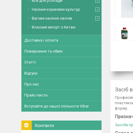
Все для розсади
Насіння кормових культур
Вагове насіння овочів
Власний імпорт з Китаю
Доставка і оплата
Повернення та обмін
Статті
Відгуки
Про нас
Засіб 
Прайс-листи
Професійн
пластиков
Вступайте до нашої спільноти Viber
форму.
Признач
Засоби пр
Контакти