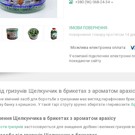
+380 (96) 068-24-34
повернення товару протягом 14 дн
У компанії підключені електронні п
покидаючи сайту.
від гризунів Щелкунчик в брикетах з ароматом арахісу
е хімічний засіб для боротьби з гризунами має вигляд парафінових брик
у банку з кришкою. У такій тарі отруту зручно зберігати і перевозити.
Б
ення Щелкунчика в брикетах з ароматом арахісу
оти гризунів
застосовуються для знищення дрібних і великих гризунів вс