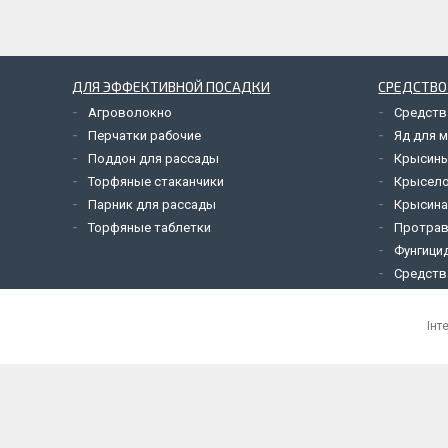
ДЛЯ ЭФФЕКТИВНОЙ ПОСАДКИ
СРЕДСТВО
Агроволокно
Средств
Перчатки рабочие
Яд для 
Поддон для рассады
Крысины
Торфяные стаканчики
Крысел
Парник для рассады
Крысина
Торфяные таблетки
Протрав
Фунгици
Средств