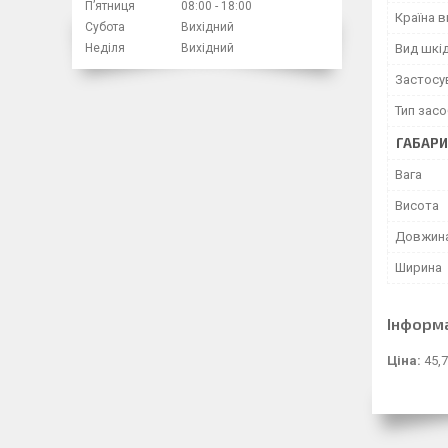
Пʼятниця
08:00
18:00
Країна 
Субота
Вихідний
Вид шкі
Неділя
Вихідний
Застосу
Тип засо
ГАБАРИ
Вага
Висота
Довжин
Ширина
Інформ
Ціна:
45,7