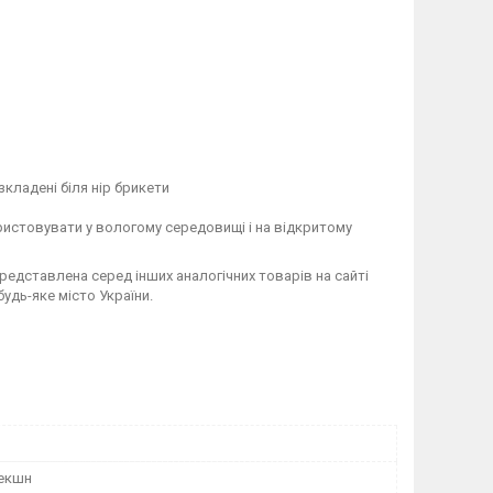
кладені біля нір брикети
истовувати у вологому середовищі і на відкритому
представлена серед інших аналогічних товарів на сайті
будь-яке місто України.
екшн