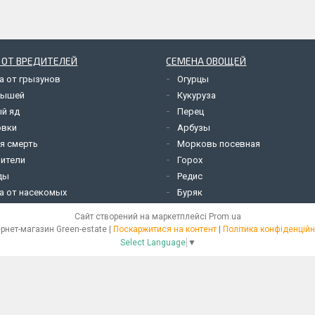
 ОТ ВРЕДИТЕЛЕЙ
СЕМЕНА ОВОЩЕЙ
а от грызунов
Огурцы
мышей
Кукуруза
й яд
Перец
овки
Арбузы
я смерть
Морковь посевная
ители
Горох
ды
Редис
а от насекомых
Буряк
Сайт створений на маркетплейсі
Prom.ua
Інтернет-магазин Green-estate |
Поскаржитися на контент
|
Політика конфіденційн
Select Language
▼