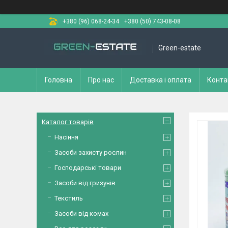
+380 (96) 068-24-34
+380 (50) 743-08-08
Green-estate
Головна
Про нас
Доставка і оплата
Конта
Каталог товарів
Насіння
Засоби захисту рослин
Господарські товари
Засоби від гризунів
Текстиль
Засоби від комах