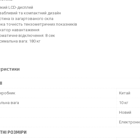
икий LCD-дисплей
вабливий та компактний дизайн
тина із загартованого скла
ка точність тензометричних показників
икатор навантаження
оматичне відключення: 8 сек
имальна вага: 180 кг
еристики
І
виробник
Китай
льна вага
10 кг
Новий
Електронн
ТНІ РОЗМІРИ