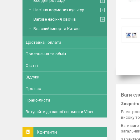
Все для розсади
Насіння кормових культур
Вагове насіння овочів
Власний імпорт з Китаю
Доставка і оплата
Повернення та обмін
Статті
Відгуки
Про нас
Ваги ел
Прайс-листи
Зверніть
Електронн
Вступайте до нашої спільноти Viber
високу то
Ваги виго
загальний
Контакти
Характер