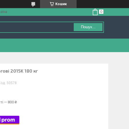
Кошик
аїна
Пошук...
гові 2015K 180 кг
Код:
50578
ті — 800 ₴