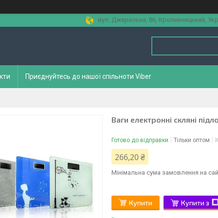
вул. Джерельна, 86, Кропивницький, Укр
кти
Приєднуйтесь до нашої спільноти Viber
Ваги електронні скляні підло
Готово до відправки
Тільки оптом
266,20 ₴
Мінімальна сума замовлення на сай
Купити
Купити з