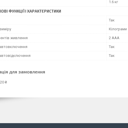
1.6 кг
ОВІ ФУНКЦІЇ І ХАРАКТЕРИСТИКИ
Так
виміру
Кілограми
ментів живлення
2 AAA
 автовключення
Так
 автовідключення
Так
ація для замовлення
20 ₴