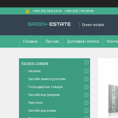
+380 (96) 068-24-34
+380 (50) 743-08-08
Green-estate
Головна
Про нас
Доставка і оплата
Конта
Каталог товарів
Насіння
Засоби захисту рослин
Господарські товари
Засоби від гризунів
Текстиль
Засоби від комах