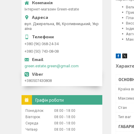
Вел
Інтернет-магазин Green-estate
При
Плас
Висо
вул. Джерельна, 86, Кропивницький, Укр
Інд
аїна
Авт
Макс
+380 (96) 068-24-34
+380 (50) 743-08-08
Характ
green.estate.green@gmail.com
ОСНОВН
+380507430808
Країна 
Максима
Графік роботи
Стан
Понеділок
08:00
18:00
Тип ваг
Вівторок
08:00
18:00
Середа
08:00
18:00
ГАБАРИ
Четвер
08:00
18:00