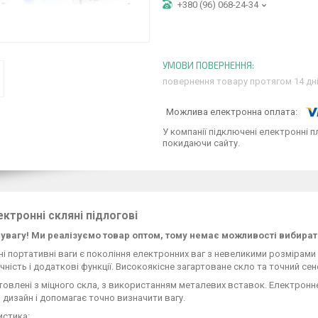
+380 (96) 068-24-34
повернення товару протягом 14 дн
У компанії підключені електронні п
покидаючи сайту.
ектронні скляні підлогові
 увагу! Ми реалізуємо товар оптом, тому немає можливості вибирати
і портативні ваги є покоління електронних ваг з невеликими розмірами 
чність і додаткові функції. Високоякісне загартоване скло та точний сенс
товлені з міцного скла, з використанням металевих вставок. Електронне
 дизайн і допомагає точно визначити вагу.
истика: