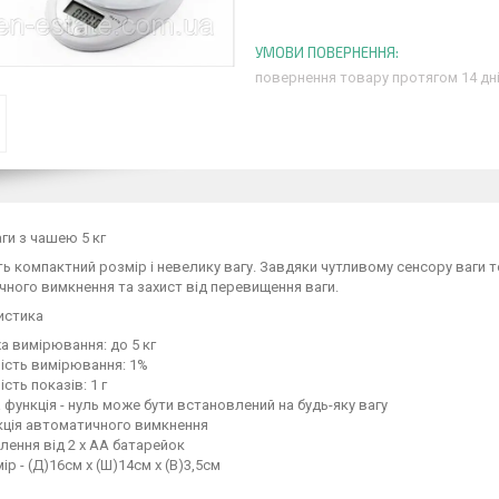
повернення товару протягом 14 дн
аги з чашею 5 кг
ь компактний розмір і невелику вагу. Завдяки чутливому сенсору ваги т
ного вимкнення та захист від перевищення ваги.
истика
 вимірювання: до 5 кг
ість вимірювання: 1%
ість показів: 1 г
 функція - нуль може бути встановлений на будь-яку вагу
кція автоматичного вимкнення
ення від 2 х AA батарейок
ір - (Д)16см х (Ш)14см х (В)3,5см