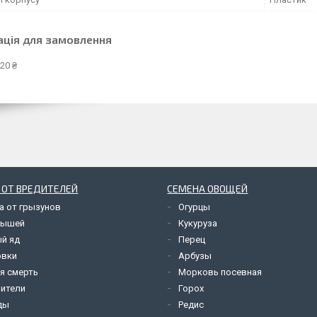
ація для замовлення
20 ₴
 ОТ ВРЕДИТЕЛЕЙ
СЕМЕНА ОВОЩЕЙ
а от грызунов
Огурцы
мышей
Кукуруза
й яд
Перец
овки
Арбузы
я смерть
Морковь посевная
ители
Горох
ды
Редис