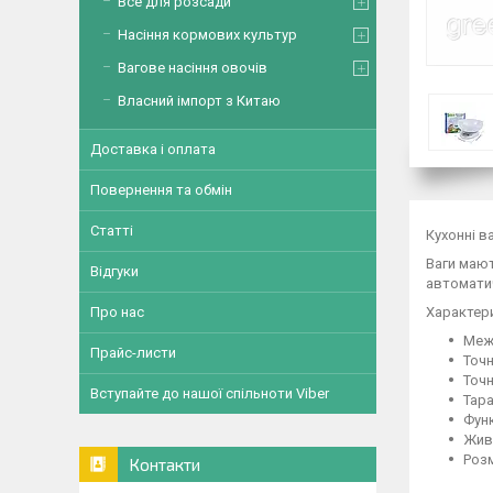
Все для розсади
Насіння кормових культур
Вагове насіння овочів
Власний імпорт з Китаю
Доставка і оплата
Повернення та обмін
Статті
Кухонні в
Ваги мают
Відгуки
автоматич
Про нас
Характер
Межа
Прайс-листи
Точн
Точн
Вступайте до нашої спільноти Viber
Тара
Фун
Живл
Розм
Контакти