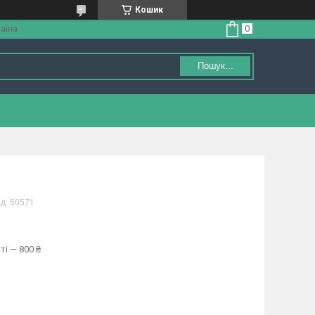
Кошик
аїна
Пошук...
д:
50571
ті — 800 ₴