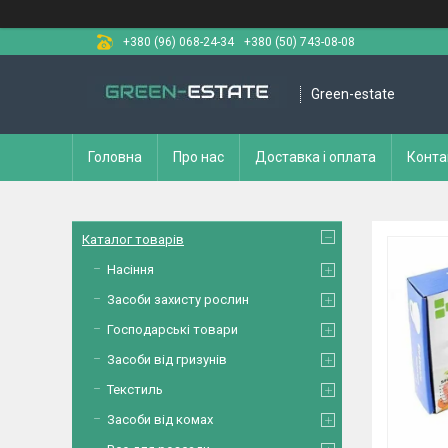
+380 (96) 068-24-34
+380 (50) 743-08-08
Green-estate
Головна
Про нас
Доставка і оплата
Конта
Каталог товарів
Насіння
Засоби захисту рослин
Господарські товари
Засоби від гризунів
Текстиль
Засоби від комах