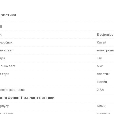
еристики
І
к
Electronics
виробник
Китай
нних ваг
електронн
тара
Так
льна вага
5 кг
л тари
пластик
Новий
ментів живлення
2 AA
ОВІ ФУНКЦІЇ І ХАРАКТЕРИСТИКИ
орпусу
Білий
л корпусу
Пластик