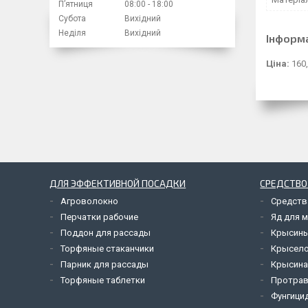
Пʼятниця
08:00
18:00
Субота
Вихідний
Неділя
Вихідний
Інформ
Ціна:
160,
ДЛЯ ЭФФЕКТИВНОЙ ПОСАДКИ
СРЕДСТВО
Агроволокно
Средств
Перчатки рабочие
Яд для 
Поддон для рассады
Крысины
Торфяные стаканчики
Крысел
Парник для рассады
Крысина
Торфяные таблетки
Протрав
Фунгици