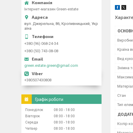
Інтернет-магазин Green-estate
Характ
вул. Джерельна, 86, Кропивницький, Укр
аїна
ОСНОВН
Виробни
+380 (96) 068-24-34
Країна 
+380 (50) 743-08-08
Вид кухо
green.estate.green@gmail.com
Знімна 
Максима
+380507430808
Матеріа
Стан
Графік роботи
Тип еле
Понеділок
08:00
18:00
ДОДАТК
Вівторок
08:00
18:00
Середа
08:00
18:00
Колір к
Четвер
08:00
18:00
Матеріа