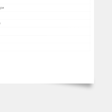
ори
й