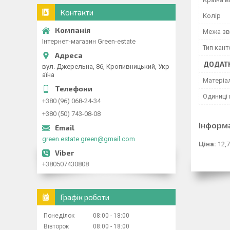
Контакти
Колір
Межа зв
Інтернет-магазин Green-estate
Тип кант
ДОДАТК
вул. Джерельна, 86, Кропивницький, Укр
аїна
Матеріа
Одиниці 
+380 (96) 068-24-34
+380 (50) 743-08-08
Інформ
green.estate.green@gmail.com
Ціна:
12,7
+380507430808
Графік роботи
Понеділок
08:00
18:00
Вівторок
08:00
18:00