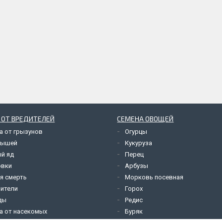
 ОТ ВРЕДИТЕЛЕЙ
СЕМЕНА ОВОЩЕЙ
а от грызунов
Огурцы
мышей
Кукуруза
й яд
Перец
овки
Арбузы
я смерть
Морковь посевная
ители
Горох
ды
Редис
а от насекомых
Буряк