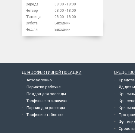
Середа
08:00
18:00
Четвер
08:00
18:00
Пʼятниця
08:00
18:00
Субота
Вихідний
Неділя
Вихідний
ДЛЯ ЭФФЕКТИВНОЙ ПОСАДКИ
СРЕДСТВО
Агроволокно
Средств
Перчатки рабочие
Яд для 
Поддон для рассады
Крысины
Торфяные стаканчики
Крысел
Парник для рассады
Крысина
Торфяные таблетки
Протрав
Фунгици
Средств