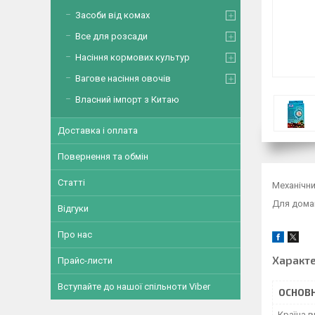
Засоби від комах
Все для розсади
Насіння кормових культур
Вагове насіння овочів
Власний імпорт з Китаю
Доставка і оплата
Повернення та обмін
Статті
Механічни
Для дома
Відгуки
Про нас
Характ
Прайс-листи
Вступайте до нашої спільноти Viber
ОСНОВН
Країна 