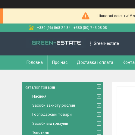
Шановні клієнти! У 
+380 (96) 068-24-34
+380 (50) 743-08-08
Green-estate
Головна
Про нас
Доставка і оплата
Конта
Каталог товарів
Насіння
Засоби захисту рослин
Господарські товари
Засоби від гризунів
Текстиль