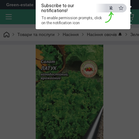
×
Green-estate
Subscribe to our
notifications!
To enable permission prompts, click
ESC
on the notification icon
Товари та послуги
Насіння
Насіння овочів 🔔
Зел