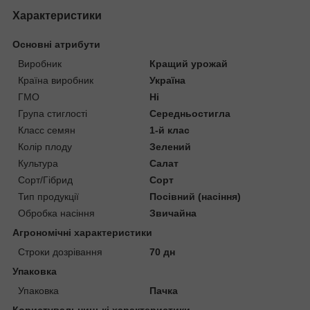
Характеристики
Основні атрибути
Виробник
Кращий урожай
Країна виробник
Україна
ГМО
Ні
Група стиглості
Середньостигла
Класс семян
1-й клас
Колір плоду
Зелений
Культура
Салат
Сорт/Гібрид
Сорт
Тип продукції
Посівний (насіння)
Обробка насіння
Звичайна
Агрономічні характеристики
Строки дозрівання
70 дн
Упаковка
Упаковка
Пачка
Користувальницькі характеристики