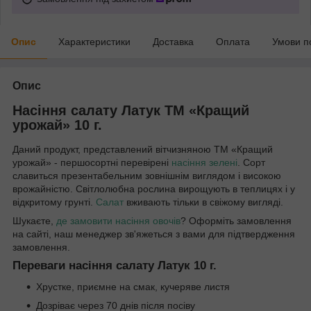
Опис
Характеристики
Доставка
Оплата
Умови п
Опис
Насіння салату Латук ТМ «Кращий
урожай» 10 г.
Даний продукт, представлений вітчизняною ТМ «Кращий
урожай» - першосортні перевірені
насіння зелені
. Сорт
славиться презентабельним зовнішнім виглядом і високою
врожайністю. Світлолюбна рослина вирощують в теплицях і у
відкритому грунті.
Салат
вживають тільки в свіжому вигляді.
Шукаєте,
де замовити насіння овочів
? Оформіть замовлення
на сайті, наш менеджер зв'яжеться з вами для підтвердження
замовлення.
Переваги насіння салату Латук 10 г.
Хрустке, приємне на смак, кучеряве листя
Дозріває через 70 днів після посіву