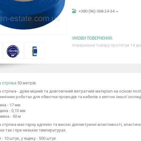
+380 (96) 068-24-34
повернення товару протягом 14 дн
а стрічка
50 метрів
а стрічка - дуже міцний та довговічний витратний матеріал на основі по
хнічних роботах для обмотки проводів та кабелів з метою їхньої ізоляці
на - 17 мм
ина - 0,13 мм
ина - 50 м
а стрічка має гарну адгезію та високі діелектричні властивості, еласти
их так і при низьких температурах.
 - 10 штук, у ящику - 500 штук