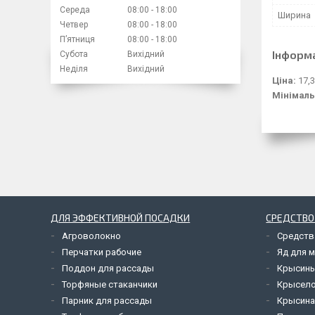
Середа
08:00
18:00
Ширина
Четвер
08:00
18:00
Пʼятниця
08:00
18:00
Інформ
Субота
Вихідний
Неділя
Вихідний
Ціна:
17,3
Мінімаль
ДЛЯ ЭФФЕКТИВНОЙ ПОСАДКИ
СРЕДСТВО
Агроволокно
Средств
Перчатки рабочие
Яд для 
Поддон для рассады
Крысины
Торфяные стаканчики
Крысел
Парник для рассады
Крысина