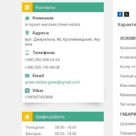
Контакти
Характ
Інтернет-магазин Green-estate
ОСНОВН
вул. Джерельна, 86, Кропивницький, Укр
аїна
Країна 
Клейова
+380 (96) 068-24-34
Колір ст
+380 (50) 743-08-08
Липкий 
green.estate.green@gmail.com
Максима
Мінімал
+380507430808
Тип елек
ГАБАРИ
Графік роботи
Довжин
Понеділок
08:00
18:00
Товщина
Вівторок
08:00
18:00