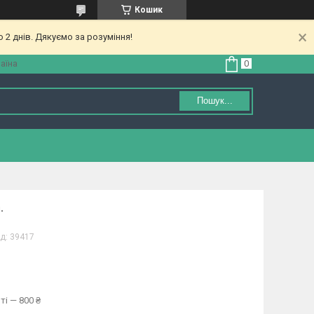
Кошик
 2 днів. Дякуємо за розуміння!
аїна
Пошук...
.
д:
39417
ті — 800 ₴