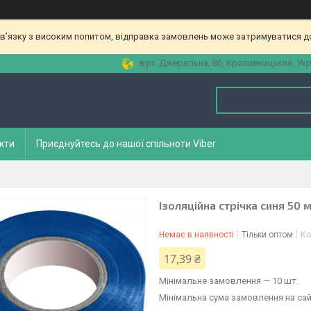
зв’язку з високим попитом, відправка замовлень може затримуватися до
вул. Джерельна, 86, Кропивницький, Укр
кти
Приєднуйтесь до нашої спільноти Viber
Ізоляційна стрічка синя 50 м
Немає в наявності
Тільки оптом
Ко
17,39 ₴
Мінімальне замовлення — 10 шт.
Мінімальна сума замовлення на сай