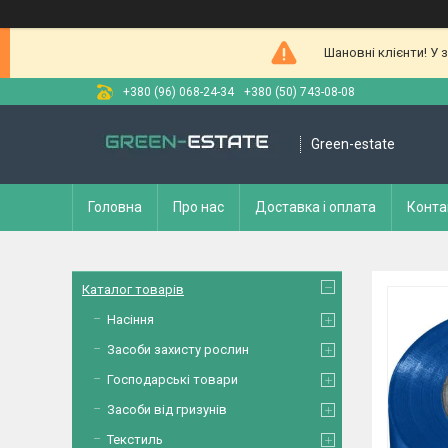
Шановні клієнти! У 
+380 (96) 068-24-34
+380 (50) 743-08-08
Green-estate
Головна
Про нас
Доставка і оплата
Конта
Каталог товарів
Насіння
Засоби захисту рослин
Господарські товари
Засоби від гризунів
Текстиль