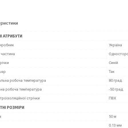
еристики
І АТРИБУТИ
виробник
Україна
 частина
Одностор
річки
Синій
шар
Так
льна робоча температура
80 град.
ьна робоча температура
-50 град.
троізоляційної стрічки
ПВХ
ТНІ РОЗМІРИ
а
50 м
0.13 мм