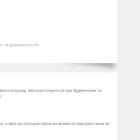
ів
за домовленістю
лівініл-хлориду. Використовується при будівельних та
ї.
чна, стійка до погодних умов-можливість використання як