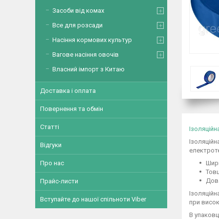
Засоби від комах
Все для розсади
Насіння кормових культур
Вагове насіння овочів
Власний імпорт з Китаю
Доставка і оплата
Повернення та обмін
Статті
Ізоляційн
Ізоляційн
Відгуки
електроте
Про нас
Шири
Товщ
Довж
Прайс-листи
Ізоляційн
Вступайте до нашої спільноти Viber
при висок
В упаковці