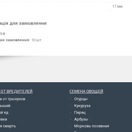
17 мм
ація для замовлення
9 ₴
не замовлення:
10 шт.
 ОТ ВРЕДИТЕЛЕЙ
СЕМЕНА ОВОЩЕЙ
а от грызунов
Огурцы
мышей
Кукуруза
й яд
Перец
овки
Арбузы
я смерть
Морковь посевная