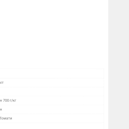
іт
 700 г/кг
н
 Томати