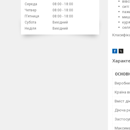
вів
Середа
08:00
18:00
ситі
Четвер
08:00
18:00
паж
Пʼятниця
08:00
18:00
миш
кур
Субота
Вихідний
сел
Неділя
Вихідний
Класифіка
Характ
ОСНОВН
Виробни
Країна 
Вміст ді
Діюча р
Застосу
Максима