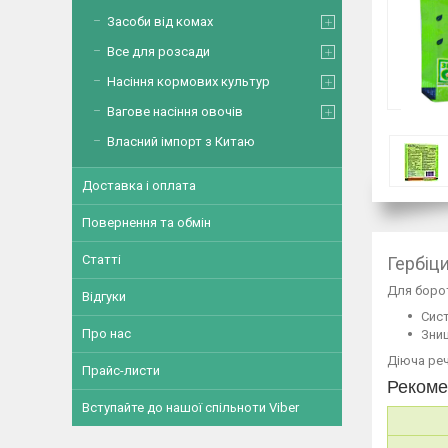
Засоби від комах
Все для розсади
Насіння кормових культур
Вагове насіння овочів
Власний імпорт з Китаю
Доставка і оплата
Повернення та обмін
Статті
Гербіци
Для борот
Відгуки
Сист
Про нас
Знищ
Діюча реч
Прайс-листи
Рекоме
Вступайте до нашої спільноти Viber