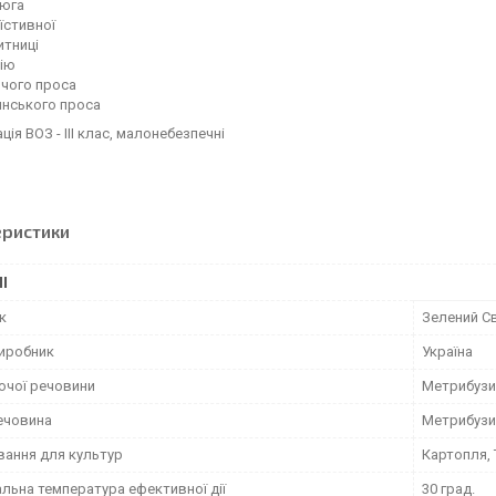
сюга
 їстивної
итниці
ію
ячого проса
янського проса
ція ВОЗ - ІІІ клас, малонебезпечні
еристики
І
к
Зелений Св
виробник
Україна
ючої речовини
Метрибузин
ечовина
Метрибузи
вання для культур
Картопля,
льна температура ефективної дії
30 град.