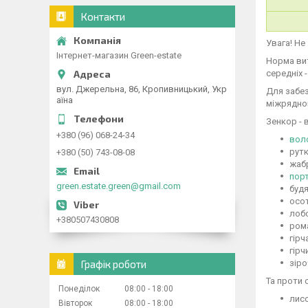
Контакти
Увага! Не
Інтернет-магазин Green-estate
Норма вит
середніх -
вул. Джерельна, 86, Кропивницький, Укр
Для забез
аїна
міжрядног
Зенкор - 
+380 (96) 068-24-34
вол
рутк
+380 (50) 743-08-08
жаб
пор
green.estate.green@gmail.com
буд
осо
лобо
+380507430808
ром
гірч
гірч
Графік роботи
зір
Та проти 
Понеділок
08:00
18:00
лис
Вівторок
08:00
18:00