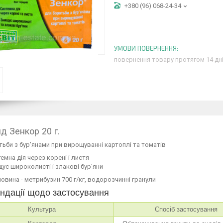
+380 (96) 068-24-34
повернення товару протягом 14 дн
д Зенкор 20 г.
ьби з бур'янами при вирощуванні картоплі та томатів
емна дія через корені і листя
ує широколисті і злакові бур'яни
овина - метрибузин 700 г/кг, водорозчинні гранули
ндації щодо застосування
Культура
Спосіб застосування