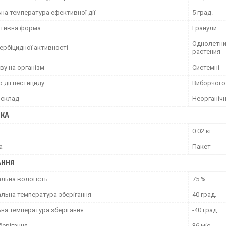
на температура ефективної дії
5 град.
тивна форма
Гранули
Однолетни
ербіцидної активності
растения
ву на організм
Системні
 дії пестициду
Виборчого
 склад
Неорганічн
ВКА
0.02 кг
а
Пакет
АННЯ
льна вологість
75 %
льна температура зберігання
40 град.
ьна температура зберігання
-40 град.
берігання
36 міс