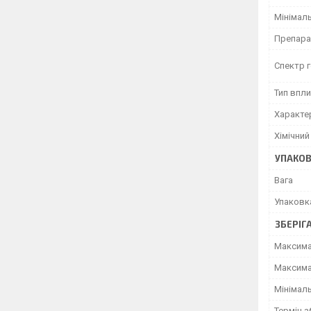
Мінімаль
Препара
Спектр г
Тип впли
Характер
Хімічний
УПАКО
Вага
Упаковк
ЗБЕРІГ
Максима
Максима
Мінімал
Термін з