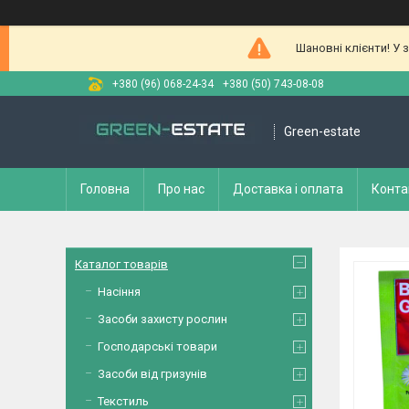
Шановні клієнти! У 
+380 (96) 068-24-34
+380 (50) 743-08-08
Green-estate
Головна
Про нас
Доставка і оплата
Конта
Каталог товарів
Насіння
Засоби захисту рослин
Господарські товари
Засоби від гризунів
Текстиль