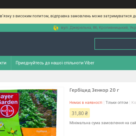
зв’язку з високим попитом, відправка замовлень може затримуватися до
вул. Джерельна, 86, Кропивницький, Укр
кти
Приєднуйтесь до нашої спільноти Viber
Гербіцид Зенкор 20 г
Немає в наявності
Тільки оптом
Ко
31,80 ₴
Мінімальна сума замовлення на сай