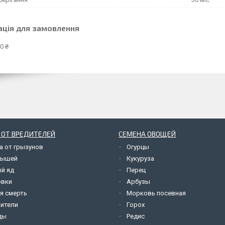
ація для замовлення
0 ₴
 ОТ ВРЕДИТЕЛЕЙ
СЕМЕНА ОВОЩЕЙ
а от грызунов
Огурцы
мышей
Кукуруза
й яд
Перец
овки
Арбузы
я смерть
Морковь посевная
ители
Горох
ды
Редис