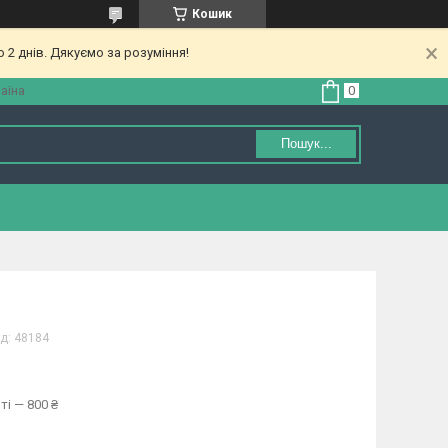
Кошик
 2 днів. Дякуємо за розуміння!
аїна
Пошук...
д:
48184
ті — 800 ₴