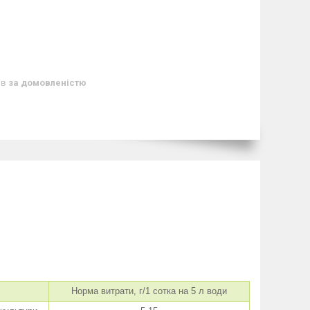
ів
за домовленістю
Норма витрати, г/1 сотка на 5 л води