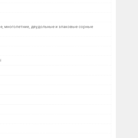
е, многолетние, двудольные и злаковые сорные
і