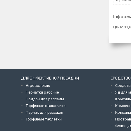
Інформ
Ціна:
31,8
ДЛЯ ЭФФЕКТИВНОЙ ПОСАДКИ
СРЕДСТВО
Агроволокно
Средств
Перчатки рабочие
Яд для 
Поддон для рассады
Крысины
Торфяные стаканчики
Крысел
Парник для рассады
Крысина
Торфяные таблетки
Протрав
Фунгици