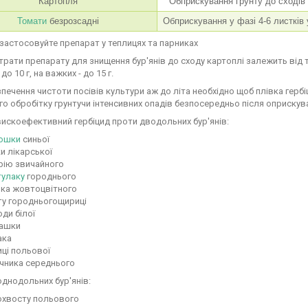
Картопля
Обприскування грунту до сходів
Томати
безрозсадні
Обприскування у фазі 4-6 листків 
 застосовуйте препарат у теплицях та парниках
рати препарату для знищення бур'янів до сходу картоплі залежить від тип
 до 10 г, на важких - до 15 г.
печення чистоти посівів культури аж до літа необхідно щоб плівка герб
о обробітку грунтучи інтенсивних опадів безпосередньо після оприскув
вискоефективний гербіцид проти дводольних бур'янів:
ошки
синьої
и лікарської
рію звичайного
тулаку
городнього
яка жовтоцвітного
ту городньогощириці
ди білої
ашки
ака
иці польової
очника середнього
однодольних бур'янів:
охвосту польового