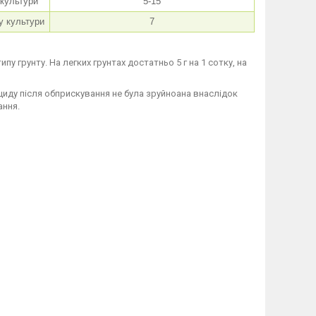
 культури
5-15
у культури
7
у грунту. На легких грунтах достатньо 5 г на 1 сотку, на
іциду після обприскування не була зруйноана внаслідок
ання.