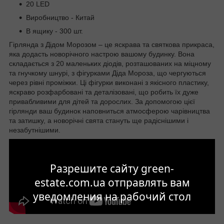
20 LED
Виробництво - Китай
В ящику - 300 шт.
Гірлянда з Дідом Морозом – це яскрава та святкова прикраса,
яка додасть новорічного настрою вашому будинку. Вона
складається з 20 маленьких діодів, розташованих на міцному
та гнучкому шнурі, з фігурками Діда Мороза, що чергуються
через рівні проміжки. Ці фігурки виконані з якісного пластику,
яскраво розфарбовані та деталізовані, що робить їх дуже
привабливими для дітей та дорослих. За допомогою цієї
гірлянди ваш будинок наповниться атмосферою чарівництва
та затишку, а новорічні свята стануть ще радіснішими і
незабутнішими.
Разрешите сайту green-
estate.com.ua отправлять вам
уведомления на рабочий стол