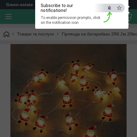
×
Green-estate
Subscribe to our
notifications!
To enable permission prompts, click
ESC
on the notification icon
Товари та послуги
Гірлянда на батарейках 2R6 2м 20le