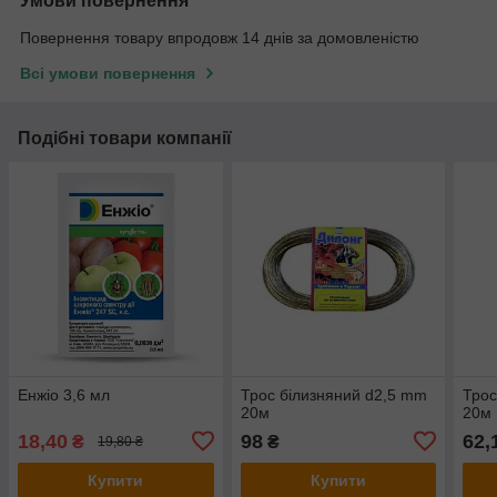
Умови повернення
Повернення товару впродовж 14 днів за домовленістю
Всі умови повернення
Подібні товари компанії
Енжіо 3,6 мл
Трос білизняний d2,5 mm
Трос
20м
20м
18,40
98
62,
₴
₴
19,80 ₴
Купити
Купити