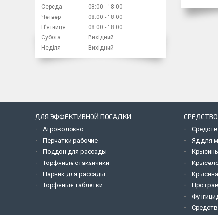
Середа
08:00
18:00
Четвер
08:00
18:00
Пʼятниця
08:00
18:00
Субота
Вихідний
Неділя
Вихідний
ДЛЯ ЭФФЕКТИВНОЙ ПОСАДКИ
СРЕДСТВО
Агроволокно
Средств
Перчатки рабочие
Яд для 
Поддон для рассады
Крысины
Торфяные стаканчики
Крысел
Парник для рассады
Крысина
Торфяные таблетки
Протрав
Фунгици
Средств