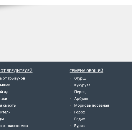
 ОТ ВРЕДИТЕЛЕЙ
СЕМЕНА ОВОЩЕЙ
а от грызунов
Огурцы
мышей
Кукуруза
й яд
Перец
овки
Арбузы
я смерть
Морковь посевная
ители
Горох
ды
Редис
а от насекомых
Буряк