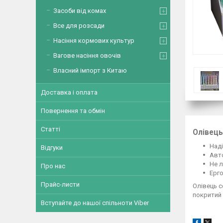
Засоби від комах
Все для розсади
Насіння кормових культур
Вагове насіння овочів
Власний імпорт з Китаю
Доставка і оплата
Повернення та обмін
Статті
Олівець
Наді
Відгуки
Авт
Не л
Про нас
Ерго
Прайс-листи
Олівець с
покритий 
Вступайте до нашої спільноти Viber