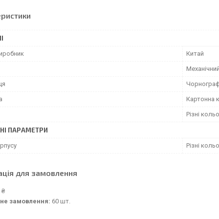
еристики
І
виробник
Китай
Механічний
ця
Чорнограф
а
Картонна 
Різні коль
НІ ПАРАМЕТРИ
орпусу
Різні коль
ація для замовлення
 ₴
не замовлення:
60 шт.