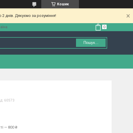
Кошик
 2 днів. Дякуємо за розуміння!
аїна
Пошук...
д:
60573
ті — 800 ₴