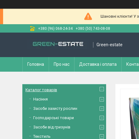
Шановні клієнти! У 
+380 (96) 068-24-34
+380 (50) 743-08-08
Green-estate
Головна
Про нас
Доставка і оплата
Конта
Каталог товарів
Насіння
Засоби захисту рослин
Господарські товари
Засоби від гризунів
Текстиль