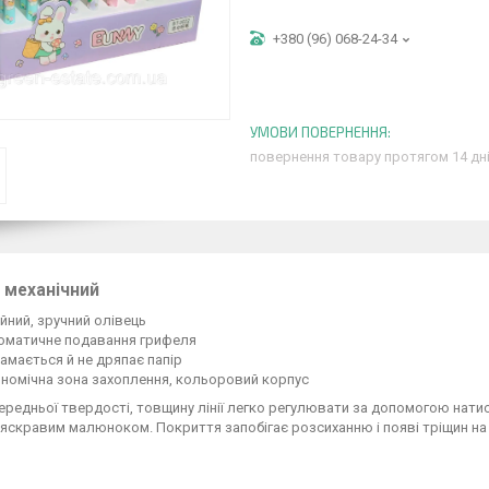
+380 (96) 068-24-34
повернення товару протягом 14 дн
 механічний
йний, зручний олівець
оматичне подавання грифеля
амається й не дряпає папір
номічна зона захоплення, кольоровий корпус
ередньої твердості, товщину лінії легко регулювати за допомогою натиск
яскравим малюноком. Покриття запобігає розсиханню і появі тріщин на к