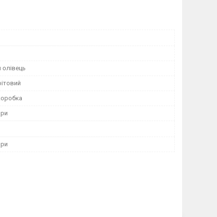
 олівець
ітовий
коробка
ори
ори