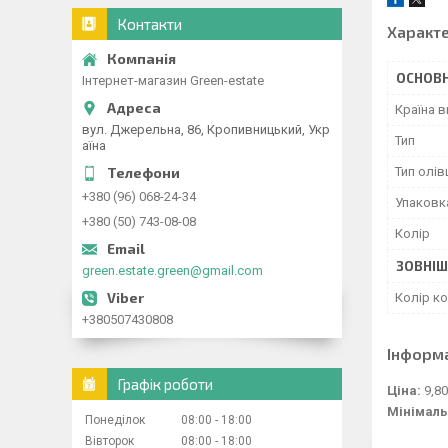
Контакти
Характ
ОСНОВН
Інтернет-магазин Green-estate
Країна 
вул. Джерельна, 86, Кропивницький, Укр
Тип
аїна
Тип олів
+380 (96) 068-24-34
Упаковк
+380 (50) 743-08-08
Колір
ЗОВНІШ
green.estate.green@gmail.com
Колір к
+380507430808
Інформ
Графік роботи
Ціна:
9,80
Мінімаль
Понеділок
08:00
18:00
Вівторок
08:00
18:00