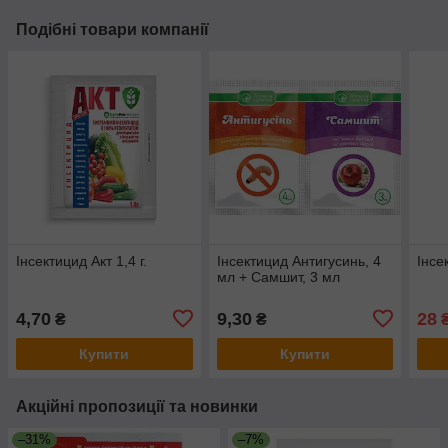
Подібні товари компанії
Інсектицид Акт 1,4 г.
Інсектицид Антигусинь, 4
Інсе
мл + Самшит, 3 мл
4,70
9,30
28
₴
₴
Купити
Купити
Акційні пропозиції та новинки
–31%
–7%