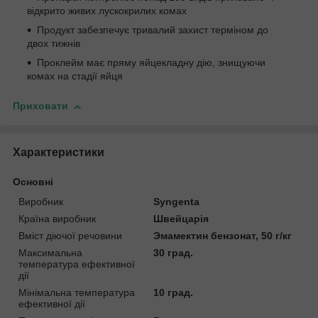
відкрито живих лускокрилих комах
Продукт забезпечує тривалий захист терміном до
двох тижнів
Проклейм має пряму яйцекладну дію, знищуючи
комах на стадії яйця
Приховати
Характеристики
Основні
Виробник
Syngenta
Країна виробник
Швейцарія
Вміст діючої речовини
Эмамектин бензонат, 50 г/кг
Максимальна
30 град.
температура ефективної
дії
Мінімальна температура
10 град.
ефективної дії