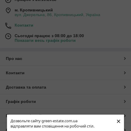
м. Кропивницький
вул. Джерельна, 86, Кропивницький, Україна
Контакти
Сьогодні працює з 08:00 до 18:00
Показати весь графік роботи
Про нас
Контакти
Доставка та оплата
Графік роботи
Повна версія сайту
×
Дозвольте сайту green-estate.com.ua
відправляти вам сповіщення на робочий стіл.
Сайт створено на маркетплейсі
Prom.ua