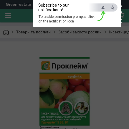
×
Green-estate
Subscribe to our
notifications!
To enable permission prompts, click
ESC
on the notification icon
Товари та послуги
Засоби захисту рослин
Інсектици