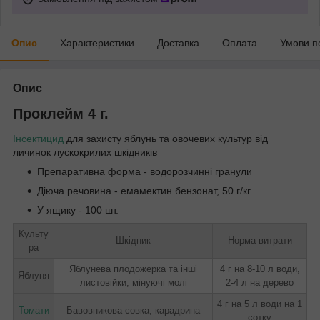
Опис
Характеристики
Доставка
Оплата
Умови п
Опис
Проклейм 4 г.
Інсектицид
для захисту яблунь та овочевих культур від
личинок лускокрилих шкідників
Препаративна форма - водорозчинні гранули
Діюча речовина - емамектин бензонат, 50 г/кг
У ящику - 100 шт.
Культу
Шкідник
Норма витрати
ра
Яблунева плодожерка та інші
4 г на 8-10 л води,
Яблуня
листовійки, мінуючі молі
2-4 л на дерево
4 г на 5 л води на 1
Томати
Бавовникова совка, карадрина
сотку