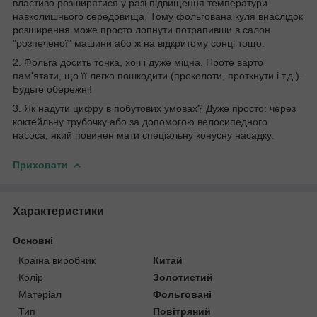
властиво розширятися у разі підвищення температури
навколишнього середовища. Тому фольгована куля внаслідок
розширення може просто лопнути потрапивши в салон
"розпеченої" машини або ж на відкритому сонці тощо.
2. Фольга досить тонка, хоч і дуже міцна. Проте варто
пам'ятати, що її легко пошкодити (проколоти, проткнути і т.д.).
Будьте обережні!
3. Як надути цифру в побутових умовах? Дуже просто: через
коктейльну трубочку або за допомогою велосипедного
насоса, який повинен мати спеціальну конусну насадку.
Приховати
Характеристики
Основні
Країна виробник
Китай
Колір
Золотистий
Матеріал
Фольговані
Тип
Повітряний