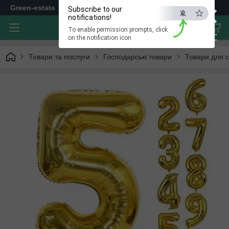
×
Green-estate
Subscribe to our
notifications!
To enable permission prompts, click
ESC
on the notification icon
Товари та послуги
Господарські товари
Товари для 