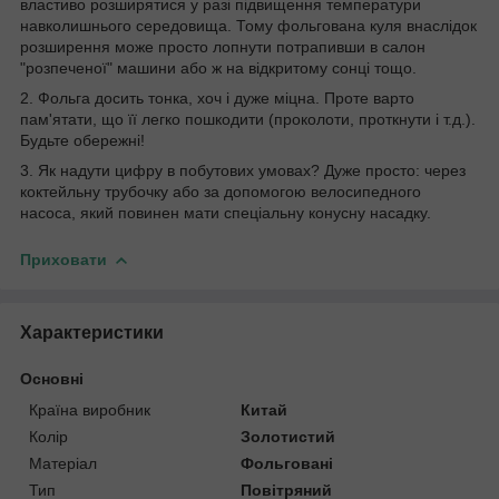
властиво розширятися у разі підвищення температури
навколишнього середовища. Тому фольгована куля внаслідок
розширення може просто лопнути потрапивши в салон
"розпеченої" машини або ж на відкритому сонці тощо.
2. Фольга досить тонка, хоч і дуже міцна. Проте варто
пам'ятати, що її легко пошкодити (проколоти, проткнути і т.д.).
Будьте обережні!
3. Як надути цифру в побутових умовах? Дуже просто: через
коктейльну трубочку або за допомогою велосипедного
насоса, який повинен мати спеціальну конусну насадку.
Приховати
Характеристики
Основні
Країна виробник
Китай
Колір
Золотистий
Матеріал
Фольговані
Тип
Повітряний