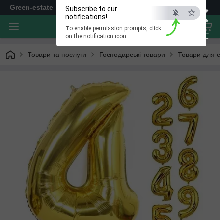
×
Green-estate
Subscribe to our
notifications!
To enable permission prompts, click
ESC
on the notification icon
Товари та послуги
Господарські товари
Товари для 