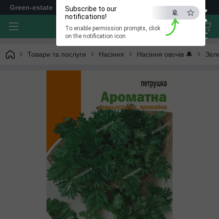
×
Green-estate
Subscribe to our
notifications!
To enable permission prompts, click
ESC
on the notification icon
Товари та послуги
Насіння
Насіння овочів 🔔
Зел