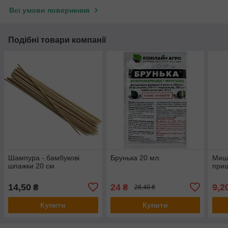
Всі умови повернення
Подібні товари компанії
Шампура - бамбукові
Брунька 20 мл.
Миш
шпажки 20 см
прищ
14,50
24
9,2
₴
₴
28,40 ₴
Купити
Купити