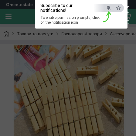
×
Green-estate
Subscribe to our
notifications!
To enable permission prompts, click
ESC
on the notification icon
Товари та послуги
Господарські товари
Аксесуари дл