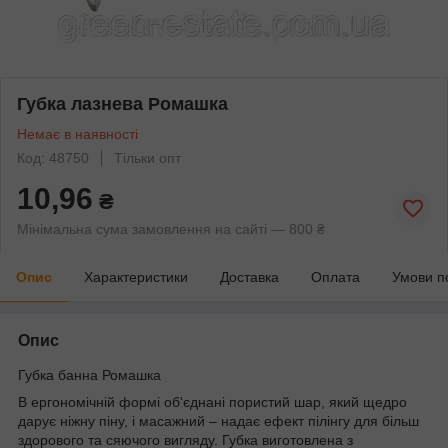
Губка лазнева Ромашка
Немає в наявності
Код: 48750
Тільки опт
10,96
₴
Мінімальна сума замовлення на сайті — 800 ₴
Опис
Характеристики
Доставка
Оплата
Умови п
Опис
Губка банна Ромашка
В ергономічній формі об'єднані пористий шар, який щедро
дарує ніжну піну, і масажний – надає ефект пілінгу для більш
здорового та сяючого вигляду. Губка виготовлена з