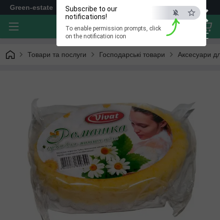
×
Green-estate
Subscribe to our
notifications!
To enable permission prompts, click
ESC
on the notification icon
Товари та послуги
Господарські товари
Аксесуари дл