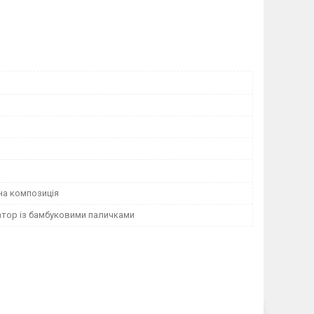
а композиція
тор із бамбуковими паличками