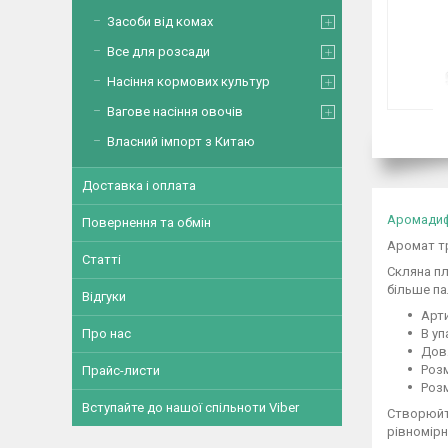
Засоби від комах
Все для розсади
Насіння кормових культур
Вагове насіння овочів
Власний імпорт з Китаю
Доставка і оплата
Аромади
Повернення та обмін
Аромат т
Статті
Скляна пл
більше па
Відгуки
Арти
В уп
Про нас
Довж
Розм
Прайс-листи
Розм
Вступайте до нашої спільноти Viber
Створюйте
рівномірн