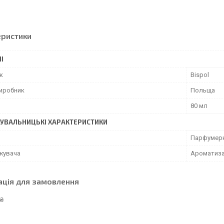
еристики
І
к
Bispol
виробник
Польща
80 мл
УВАЛЬНИЦЬКІ ХАРАКТЕРИСТИКИ
Парфумерн
іжувача
Ароматиза
ація для замовлення
 ₴