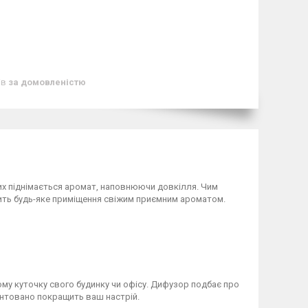
ів
за домовленістю
их піднімається аромат, наповнюючи довкілля. Чим
ить будь-яке приміщення свіжим приємним ароматом.
у куточку свого будинку чи офісу. Дифузор подбає про
антовано покращить ваш настрій.