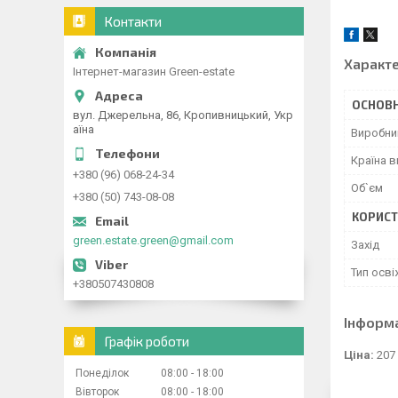
Контакти
Характ
Інтернет-магазин Green-estate
ОСНОВН
вул. Джерельна, 86, Кропивницький, Укр
аїна
Виробни
Країна 
+380 (96) 068-24-34
Об`єм
+380 (50) 743-08-08
КОРИСТ
green.estate.green@gmail.com
Захід
Тип осв
+380507430808
Інформ
Графік роботи
Ціна:
207
Понеділок
08:00
18:00
Вівторок
08:00
18:00