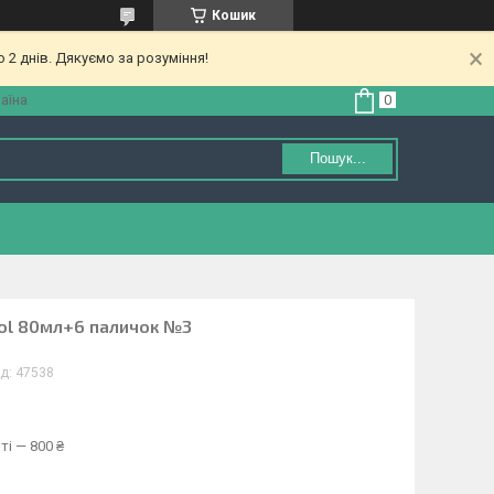
Кошик
 2 днів. Дякуємо за розуміння!
аїна
Пошук...
ol 80мл+6 паличок №3
д:
47538
ті — 800 ₴