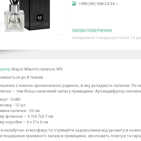
+380 (96) 068-24-34
повернення товару протягом 14 дн
фузор
Bispol 80мл+6 паличок №3
римається до 8 тижнів
яшечка з ніжною ароматичною рідиною, в яку укладають палички. По н
личок – тим більш насичений запах у приміщенні. Аромадифузор наповн
кул - Dz80
аковці - 12 шт.
ина палички - 20 см
ір флакона – 5.7х5.7х5.7 см
ір коробки – 6 х 21х 6 см
 незабутню атмосферу та отримуйте задоволення від аромату в кожном
е поширення приємного запаху в приміщенні, зволожить повітря та гар