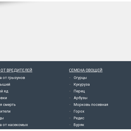
 ОТ ВРЕДИТЕЛЕЙ
СЕМЕНА ОВОЩЕЙ
а от грызунов
Огурцы
мышей
Кукуруза
й яд
Перец
овки
Арбузы
я смерть
Морковь посевная
ители
Горох
ды
Редис
а от насекомых
Буряк