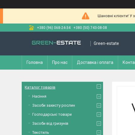
Шановні клієнти! У 
+380 (96) 068-24-34
+380 (50) 743-08-08
Green-estate
Головна
Про нас
Доставка і оплата
Конта
Каталог товарів
Насіння
Засоби захисту рослин
Господарські товари
Засоби від гризунів
Текстиль