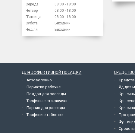
Середа
08:00
18:00
Четвер
08:00
18:00
Пʼятниця
08:00
18:00
Субота
Вихідний
Неділя
Вихідний
ДЛЯ ЭФФЕКТИВНОЙ ПОСАДКИ
СРЕДСТВО
Агроволокно
Средств
Перчатки рабочие
Яд для 
Поддон для рассады
Крысины
Торфяные стаканчики
Крысел
Парник для рассады
Крысина
Торфяные таблетки
Протрав
Фунгици
Средств