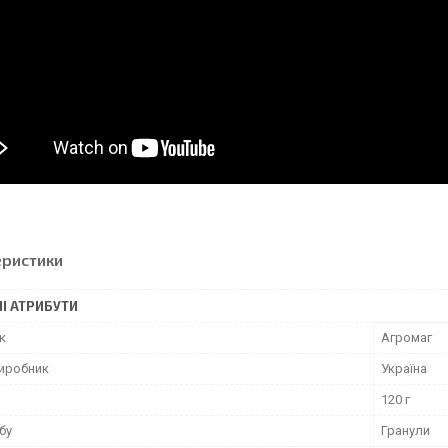
еристики
І АТРИБУТИ
к
Агромаг
виробник
Україна
120 г
бу
Гранули