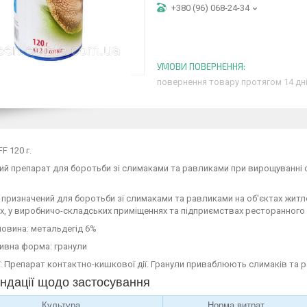
+380 (96) 068-24-34
повернення товару протягом 14 дн
F 120 г.
й препарат для боротьби зі слимаками та равликами при вирощуванні 
призначений для боротьби зі слимаками та равликами на об'єктах жит
х, у виробничо-складських приміщеннях та підприємствах ресторанного
овина: метальдегід 6%
ивна форма: гранули
ї: Препарат контактно-кишкової дії. Гранули приваблюють слимаків та рав
ндації щодо застосування
Культура
Норма витрат