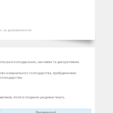
ів
за домовленістю
сільськогосподарських, овочевих та декоративних
лово-комунального господарства, прибудинкових
 господарства.
ликів, після їх поїдання шкідники гинуть.
Рекомендації