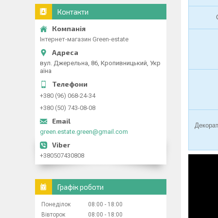
Контакти
Інтернет-магазин Green-estate
вул. Джерельна, 86, Кропивницький, Укр
аїна
+380 (96) 068-24-34
+380 (50) 743-08-08
Декорат
green.estate.green@gmail.com
+380507430808
Графік роботи
Понеділок
08:00
18:00
Вівторок
08:00
18:00