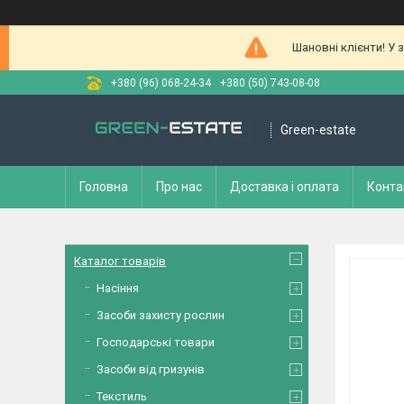
Шановні клієнти! У 
+380 (96) 068-24-34
+380 (50) 743-08-08
Green-estate
Головна
Про нас
Доставка і оплата
Конта
Каталог товарів
Насіння
Засоби захисту рослин
Господарські товари
Засоби від гризунів
Текстиль