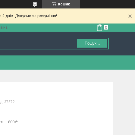
Кошик
 2 днів. Дякуємо за розуміння!
аїна
Пошук...
д:
37572
ті — 800 ₴