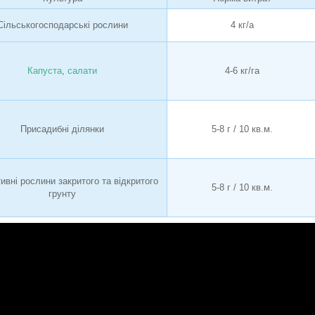
Сільськогосподарські рослини
4 кг/а
Капуста
,
салати
4-6 кг/га
Присадибні ділянки
5-8 г / 10 кв.м.
ивні рослини закритого та відкритого
5-8 г / 10 кв.м.
грунту