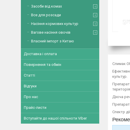
Засоби від комах
Все для розсади
Насіння кормових культур
Вагове насіння овочів
Власний імпорт з Китаю
Доставка і оплата
Слимак OF
Повернення та обмін
Ефективни
Статті
культур.
Препарат 
Відгуки
територія
Діюча реч
Про нас
Препарат
Прайс-листи
Спектр ді
Вступайте до нашої спільноти Viber
Рекоме