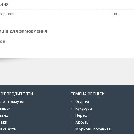
АННЯ
берігання
60
ація для замовлення
0 ₴
 ОТ ВРЕДИТЕЛЕЙ
СЕМЕНА ОВОЩЕЙ
а от грызунов
Огурцы
мышей
Кукуруза
й яд
Перец
овки
Арбузы
я смерть
Морковь посевная