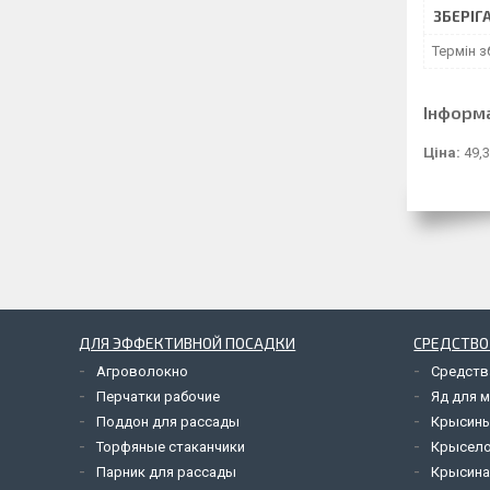
ЗБЕРІГ
Термін з
Інформ
Ціна:
49,3
ДЛЯ ЭФФЕКТИВНОЙ ПОСАДКИ
СРЕДСТВО
Агроволокно
Средств
Перчатки рабочие
Яд для 
Поддон для рассады
Крысины
Торфяные стаканчики
Крысел
Парник для рассады
Крысина